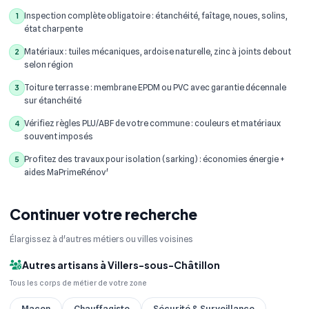
Inspection complète obligatoire : étanchéité, faîtage, noues, solins,
1
état charpente
Matériaux : tuiles mécaniques, ardoise naturelle, zinc à joints debout
2
selon région
Toiture terrasse : membrane EPDM ou PVC avec garantie décennale
3
sur étanchéité
Vérifiez règles PLU/ABF de votre commune : couleurs et matériaux
4
souvent imposés
Profitez des travaux pour isolation (sarking) : économies énergie +
5
aides MaPrimeRénov'
Continuer votre recherche
Élargissez à d'autres métiers ou villes voisines
Autres artisans à Villers-sous-Châtillon
Tous les corps de métier de votre zone
Maçon
Chauffagiste
Sécurité & Surveillance