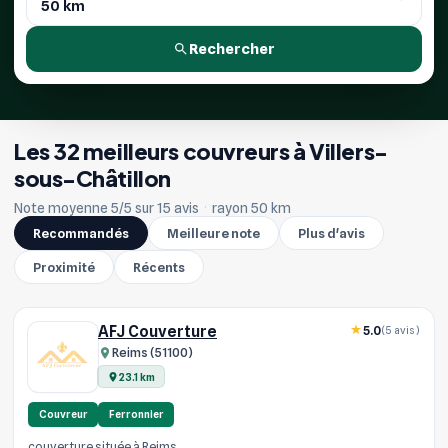
Rechercher
Les 32 meilleurs couvreurs à Villers-
sous-Châtillon
Note moyenne 5/5 sur 15 avis
·
rayon 50 km
Recommandés
Meilleure note
Plus d'avis
Proximité
Récents
AFJ Couverture
5.0
(5 avis)
Reims (51100)
23.1 km
Couvreur
Ferronnier
couverture située à Reims