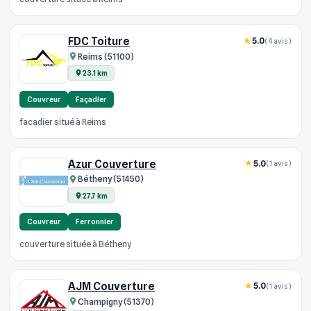
FDC Toiture
5.0
(4 avis)
Reims (51100)
23.1 km
Couvreur
Façadier
facadier situé à Reims
Azur Couverture
5.0
(1 avis)
Bétheny (51450)
27.7 km
Couvreur
Ferronnier
couverture située à Bétheny
AJM Couverture
5.0
(1 avis)
Champigny (51370)