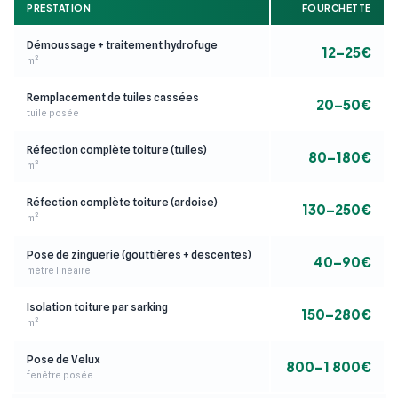
PRESTATION
FOURCHETTE
Démoussage + traitement hydrofuge
12–25€
m²
Remplacement de tuiles cassées
20–50€
tuile posée
Réfection complète toiture (tuiles)
80–180€
m²
Réfection complète toiture (ardoise)
130–250€
m²
Pose de zinguerie (gouttières + descentes)
40–90€
mètre linéaire
Isolation toiture par sarking
150–280€
m²
Pose de Velux
800–1 800€
fenêtre posée