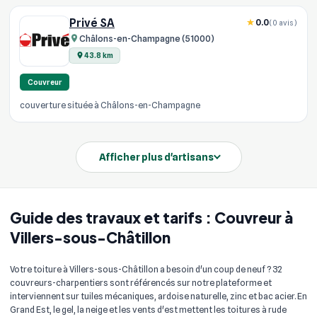
Privé SA
0.0
(0 avis)
Châlons-en-Champagne (51000)
43.8 km
Couvreur
couverture située à Châlons-en-Champagne
Afficher plus d'artisans
Guide des travaux et tarifs : Couvreur à
Villers-sous-Châtillon
Votre toiture à Villers-sous-Châtillon a besoin d'un coup de neuf ? 32
couvreurs-charpentiers sont référencés sur notre plateforme et
interviennent sur tuiles mécaniques, ardoise naturelle, zinc et bac acier. En
Grand Est, le gel, la neige et les vents d'est mettent les toitures à rude