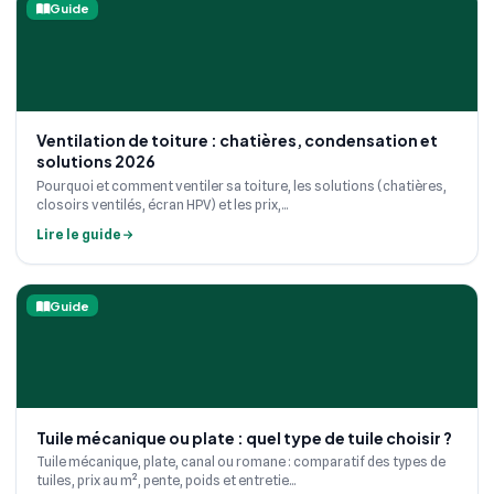
Guide
Ventilation de toiture : chatières, condensation et
solutions 2026
Pourquoi et comment ventiler sa toiture, les solutions (chatières,
closoirs ventilés, écran HPV) et les prix,...
Lire le guide
Guide
Tuile mécanique ou plate : quel type de tuile choisir ?
Tuile mécanique, plate, canal ou romane : comparatif des types de
tuiles, prix au m², pente, poids et entretie...