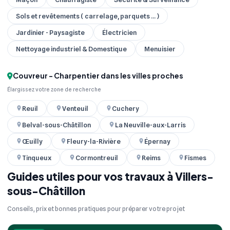
Sols et revêtements ( carrelage, parquets ... )
Jardinier - Paysagiste
Électricien
Nettoyage industriel & Domestique
Menuisier
Couvreur - Charpentier dans les villes proches
Élargissez votre zone de recherche
Reuil
Venteuil
Cuchery
Belval-sous-Châtillon
La Neuville-aux-Larris
Œuilly
Fleury-la-Rivière
Épernay
Tinqueux
Cormontreuil
Reims
Fismes
Guides utiles pour vos travaux à Villers-
sous-Châtillon
Conseils, prix et bonnes pratiques pour préparer votre projet