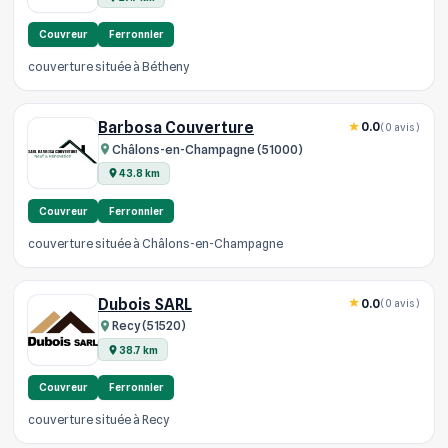
Couvreur
Ferronnier
couverture située à Bétheny
Barbosa Couverture
0.0
(0 avis)
Châlons-en-Champagne (51000)
43.8 km
Couvreur
Ferronnier
couverture située à Châlons-en-Champagne
Dubois SARL
0.0
(0 avis)
Recy (51520)
38.7 km
Couvreur
Ferronnier
couverture située à Recy