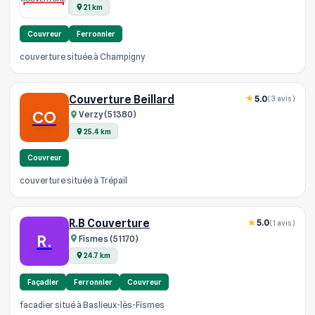
21 km
Couvreur
Ferronnier
couverture située à Champigny
Couverture Beillard
5.0
(3 avis)
CO
Verzy (51380)
25.4 km
Couvreur
couverture située à Trépail
R.B Couverture
5.0
(1 avis)
R.
Fismes (51170)
24.7 km
Façadier
Ferronnier
Couvreur
facadier situé à Baslieux-lès-Fismes