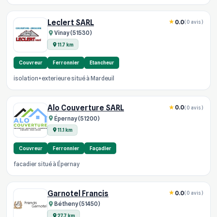
Leclert SARL
0.0
(0 avis)
Vinay (51530)
11.7 km
Couvreur
Ferronnier
Etancheur
isolation+exterieure situé à Mardeuil
Alo Couverture SARL
0.0
(0 avis)
Épernay (51200)
11.1 km
Couvreur
Ferronnier
Façadier
facadier situé à Épernay
Garnotel Francis
0.0
(0 avis)
Bétheny (51450)
27.7 km