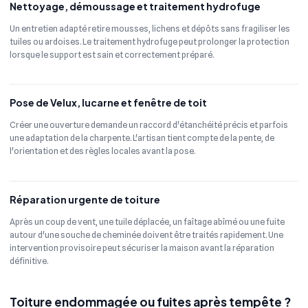
Nettoyage, démoussage et traitement hydrofuge
Un entretien adapté retire mousses, lichens et dépôts sans fragiliser les
tuiles ou ardoises. Le traitement hydrofuge peut prolonger la protection
lorsque le support est sain et correctement préparé.
Pose de Velux, lucarne et fenêtre de toit
Créer une ouverture demande un raccord d'étanchéité précis et parfois
une adaptation de la charpente. L'artisan tient compte de la pente, de
l'orientation et des règles locales avant la pose.
Réparation urgente de toiture
Après un coup de vent, une tuile déplacée, un faîtage abîmé ou une fuite
autour d'une souche de cheminée doivent être traités rapidement. Une
intervention provisoire peut sécuriser la maison avant la réparation
définitive.
Toiture endommagée ou fuites après tempête ?