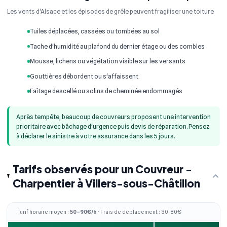
Les vents d'Alsace et les épisodes de grêle peuvent fragiliser une toiture
Tuiles déplacées, cassées ou tombées au sol
Tache d'humidité au plafond du dernier étage ou des combles
Mousse, lichens ou végétation visible sur les versants
Gouttières débordent ou s'affaissent
Faîtage descellé ou solins de cheminée endommagés
Après tempête, beaucoup de couvreurs proposent une intervention
prioritaire avec bâchage d'urgence puis devis de réparation. Pensez
à déclarer le sinistre à votre assurance dans les 5 jours.
Tarifs observés pour un Couvreur -
Charpentier à Villers-sous-Châtillon
Tarif horaire moyen :
50–90€/h
· Frais de déplacement : 30-80€