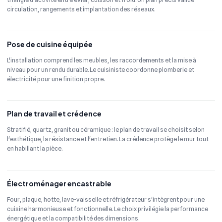
circulation, rangements et implantation des réseaux.
Pose de cuisine équipée
L'installation comprend les meubles, les raccordements et la mise à
niveau pour un rendu durable. Le cuisiniste coordonne plomberie et
électricité pour une finition propre.
Plan de travail et crédence
Stratifié, quartz, granit ou céramique : le plan de travail se choisit selon
l'esthétique, la résistance et l'entretien. La crédence protège le mur tout
en habillant la pièce.
Électroménager encastrable
Four, plaque, hotte, lave-vaisselle et réfrigérateur s'intègrent pour une
cuisine harmonieuse et fonctionnelle. Le choix privilégie la performance
énergétique et la compatibilité des dimensions.