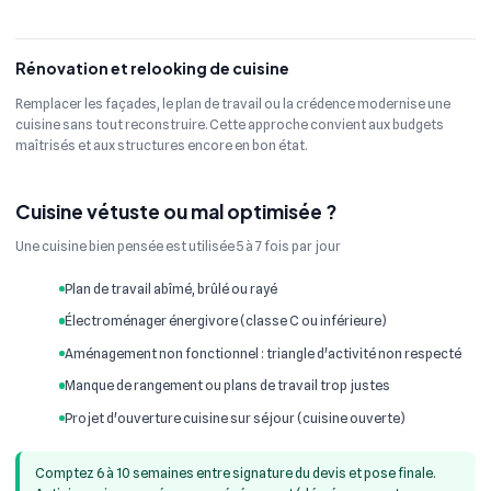
Rénovation et relooking de cuisine
Remplacer les façades, le plan de travail ou la crédence modernise une
cuisine sans tout reconstruire. Cette approche convient aux budgets
maîtrisés et aux structures encore en bon état.
Cuisine vétuste ou mal optimisée ?
Une cuisine bien pensée est utilisée 5 à 7 fois par jour
Plan de travail abîmé, brûlé ou rayé
Électroménager énergivore (classe C ou inférieure)
Aménagement non fonctionnel : triangle d'activité non respecté
Manque de rangement ou plans de travail trop justes
Projet d'ouverture cuisine sur séjour (cuisine ouverte)
Comptez 6 à 10 semaines entre signature du devis et pose finale.