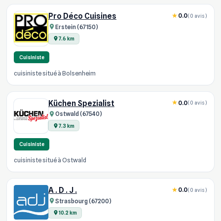
Pro Déco Cuisines
0.0
(0 avis)
Erstein (67150)
7.6 km
Cuisiniste
cuisiniste situé à Bolsenheim
Küchen Spezialist
0.0
(0 avis)
Ostwald (67540)
7.3 km
Cuisiniste
cuisiniste situé à Ostwald
A . D . J .
0.0
(0 avis)
Strasbourg (67200)
10.2 km