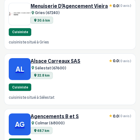
Menuiserie D'Agencement Vieira
0.0
(0 avis)
Gries (67240)
30.6 km
Cuisiniste
cuisiniste situé à Gries
Alsace Carreaux SAS
0.0
(0 avis)
AL
Sélestat (67600)
32.8 km
Cuisiniste
cuisiniste situé à Sélestat
Agencements B et S
0.0
(0 avis)
AG
Colmar (68000)
48.7 km