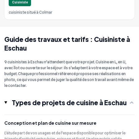
Cuisiniste
cuisiniste situé à Colmar
Guide des travaux et tarifs : Cuisiniste à
Eschau
9 cuisinistes à Eschau n'attendent que votre projet. Cuisine en L, en U,
avec îlot ou ouverte sur le séjour: ils s'adaptent à votre espace et à votre
budget. Chaque professionnel référencé propose ses réalisations en
photo, ce qui vous permet de juger la qualité de son travail avant même de
le contacter.
Types de projets de cuisine à Eschau
Conception et plan de cuisine sur mesure
L'étude part de vos usages et de l'espace disponible pour optimiser le
triangle d'activité entre évier, cuisson et froid. Un plan précis valide