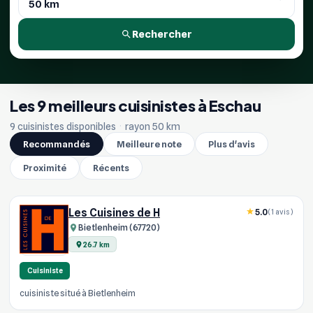
Rechercher
Les 9 meilleurs cuisinistes à Eschau
9 cuisinistes disponibles
·
rayon 50 km
Recommandés
Meilleure note
Plus d'avis
Proximité
Récents
Les Cuisines de H
5.0
(1 avis)
Bietlenheim (67720)
26.7 km
Cuisiniste
cuisiniste situé à Bietlenheim