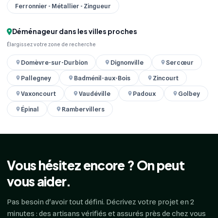
Ferronnier - Métallier - Zingueur
Déménageur dans les villes proches
Élargissez votre zone de recherche
Domèvre-sur-Durbion
Dignonville
Sercœur
Pallegney
Badménil-aux-Bois
Zincourt
Vaxoncourt
Vaudéville
Padoux
Golbey
Épinal
Rambervillers
Vous hésitez encore ? On peut
vous aider.
Pas besoin d'avoir tout défini. Décrivez votre projet en 2
minutes : des artisans vérifiés et assurés près de chez vous