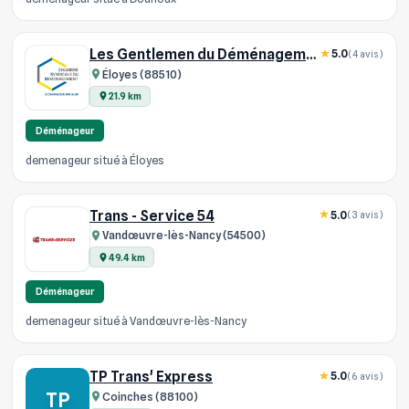
Les Gentlemen du Déménagement Hocquaux Agent
5.0
(4 avis)
Éloyes (88510)
21.9 km
Déménageur
demenageur situé à Éloyes
Trans - Service 54
5.0
(3 avis)
Vandœuvre-lès-Nancy (54500)
49.4 km
Déménageur
demenageur situé à Vandœuvre-lès-Nancy
TP Trans' Express
5.0
(6 avis)
TP
Coinches (88100)