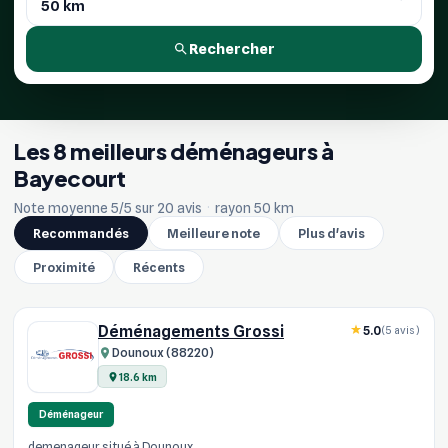
Rechercher
Les 8 meilleurs déménageurs à
Bayecourt
Note moyenne 5/5 sur 20 avis
·
rayon 50 km
Recommandés
Meilleure note
Plus d'avis
Proximité
Récents
Déménagements Grossi
5.0
(5 avis)
Dounoux (88220)
18.6 km
Déménageur
demenageur situé à Dounoux