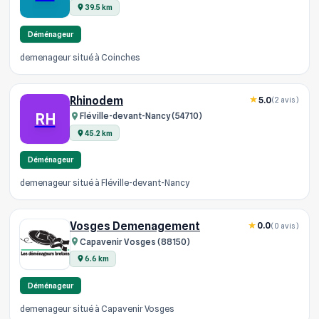
39.5 km
Déménageur
demenageur situé à Coinches
Rhinodem
5.0
(2 avis)
RH
Fléville-devant-Nancy (54710)
45.2 km
Déménageur
demenageur situé à Fléville-devant-Nancy
Vosges Demenagement
0.0
(0 avis)
Capavenir Vosges (88150)
6.6 km
Déménageur
demenageur situé à Capavenir Vosges