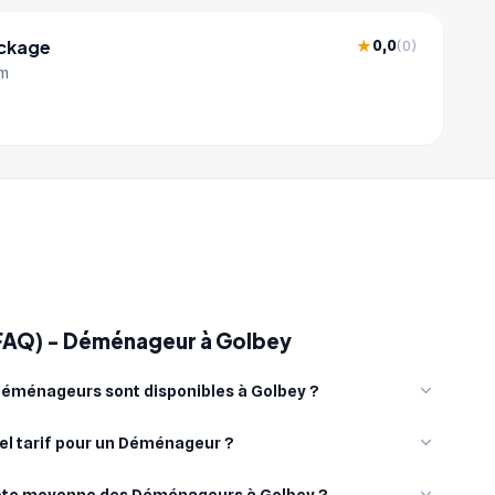
ockage
0,0
★
(0)
km
(FAQ) - Déménageur à Golbey
éménageurs sont disponibles à Golbey ?
el tarif pour un Déménageur ?
note moyenne des Déménageurs à Golbey ?