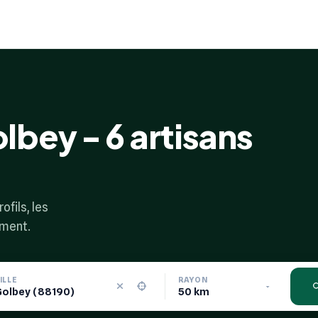
bey - 6 artisans
ofils, les
ement.
ILLE
RAYON