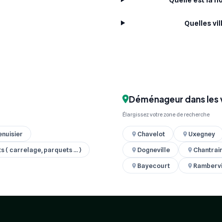
Quelles vi
Déménageur dans les v
Élargissez votre zone de recherche
nuisier
Chavelot
Uxegney
 ( carrelage, parquets ... )
Dogneville
Chantrai
Bayecourt
Rambervi