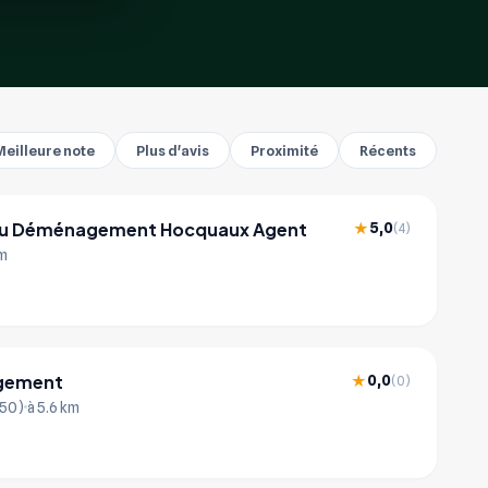
Meilleure note
Plus d'avis
Proximité
Récents
du Déménagement Hocquaux Agent
5,0
★
(4)
km
gement
0,0
★
(0)
150)
à 5.6 km