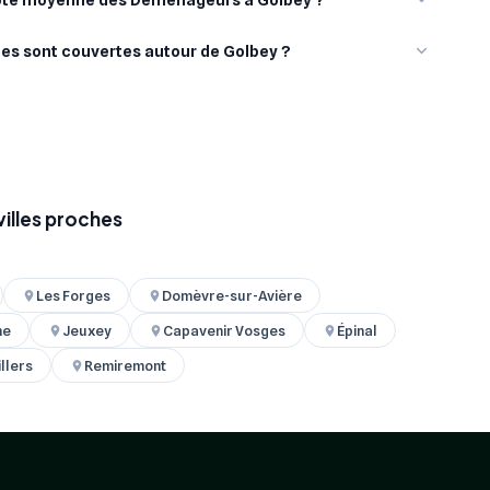
lles sont couvertes autour de Golbey ?
illes proches
Les Forges
Domèvre-sur-Avière
ne
Jeuxey
Capavenir Vosges
Épinal
llers
Remiremont