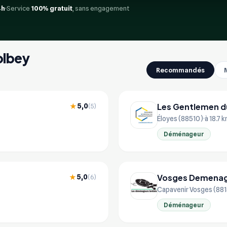
4h
Service
100% gratuit
, sans engagement
olbey
Recommandés
Les Gentlemen 
5,0
★
(5)
Éloyes (88510)
à 18.7 
Déménageur
Vosges Demena
5,0
★
(6)
Capavenir Vosges (88
Déménageur