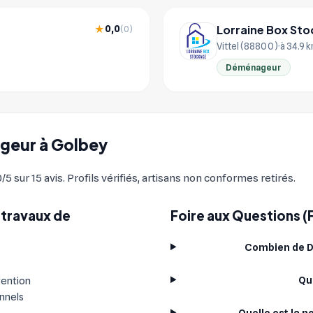
Lorraine Box St
0,0
★
(0)
Vittel (88800)
à 34.9 
Déménageur
ageur à Golbey
ur 15 avis. Profils vérifiés, artisans non conformes retirés.
 travaux de
Foire aux Questions 
Combien de D
Qu
vention
onnels
Quelle est la 