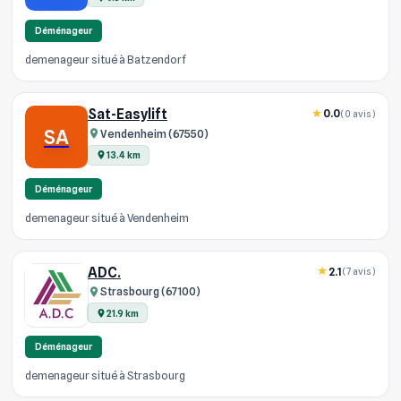
Déménageur
demenageur situé à Batzendorf
Sat-Easylift
0.0
(0 avis)
SA
Vendenheim (67550)
13.4 km
Déménageur
demenageur situé à Vendenheim
ADC.
2.1
(7 avis)
Strasbourg (67100)
21.9 km
Déménageur
demenageur situé à Strasbourg