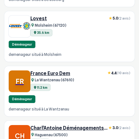
Lovest
5.0
(2 avis)
Molsheim (67120)
35.6 km
Déménageur
demenageur situé à Molsheim
France Euro Dem
4.4
(10 avis)
FR
La Wantzenau (67610)
11.2 km
Déménageur
demenageur situé à La Wantzenau
Charl'Antoine Déménagements Et Logistique
3.0
(2 avis)
CH
Haguenau (67500)