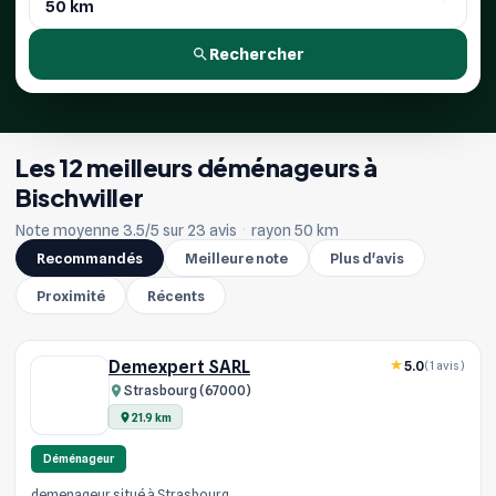
Rechercher
Les 12 meilleurs déménageurs à
Bischwiller
Note moyenne 3.5/5 sur 23 avis
·
rayon 50 km
Recommandés
Meilleure note
Plus d'avis
Proximité
Récents
Demexpert SARL
5.0
(1 avis)
Strasbourg (67000)
21.9 km
Déménageur
demenageur situé à Strasbourg