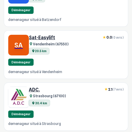
Déménageur
demenageur situé à Batzendorf
Sat-Easylift
0.0
(0 avis)
SA
Vendenheim (67550)
20.5 km
Déménageur
demenageur situé à Vendenheim
ADC.
2.1
(7 avis)
Strasbourg (67100)
30.4 km
Déménageur
demenageur situé à Strasbourg