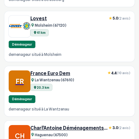
Lovest
5.0
(2 avis)
Molsheim (67120)
41 km
Déménageur
demenageur situé à Molsheim
France Euro Dem
4.4
(10 avis)
FR
La Wantzenau (67610)
20.3 km
Déménageur
demenageur situé à La Wantzenau
Charl'Antoine Déménagements Et Logistique
3.0
(2 avis)
CH
Haguenau (67500)