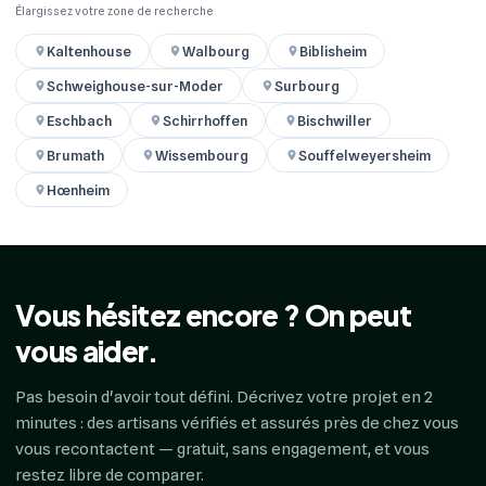
Élargissez votre zone de recherche
Kaltenhouse
Walbourg
Biblisheim
Schweighouse-sur-Moder
Surbourg
Eschbach
Schirrhoffen
Bischwiller
Brumath
Wissembourg
Souffelweyersheim
Hœnheim
Vous hésitez encore ? On peut
vous aider.
Pas besoin d'avoir tout défini. Décrivez votre projet en 2
minutes : des artisans vérifiés et assurés près de chez vous
vous recontactent — gratuit, sans engagement, et vous
restez libre de comparer.