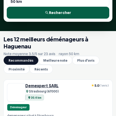
Rechercher
Les 12 meilleurs déménageurs à
Haguenau
Note moyenne 3.5/5 sur 23 avis
·
rayon 50 km
Recommandés
Meilleure note
Plus d'avis
Proximité
Récents
Demexpert SARL
5.0
(1 avis)
Strasbourg (67000)
30.4 km
Déménageur
demenageur situé à Strasbourg