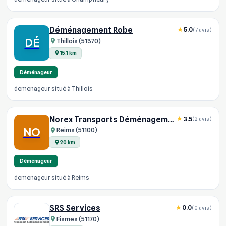
Déménagement Robe
5.0
(7 avis)
DÉ
Thillois (51370)
15.1 km
Déménageur
demenageur situé à Thillois
Norex Transports Déménagements
3.5
(2 avis)
NO
Reims (51100)
20 km
Déménageur
demenageur situé à Reims
SRS Services
0.0
(0 avis)
Fismes (51170)