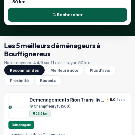
Rechercher
Les 5 meilleurs déménageurs à
Bouffignereux
Note moyenne 4.4/5 sur 11 avis
·
rayon 50 km
Recommandés
Meilleure note
Plus d'avis
Proximité
Récents
Déménagements Rion Trans-livraison
5.0
(1 avis)
Champfleury (51500)
23.9 km
Déménageur
demenageur situé à Champfleury