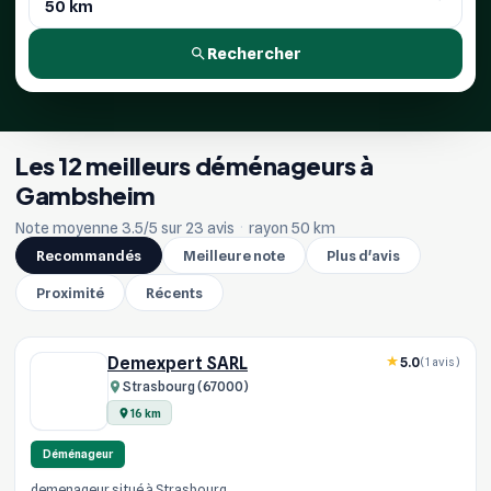
Rechercher
Les 12 meilleurs déménageurs à
Gambsheim
Note moyenne 3.5/5 sur 23 avis
·
rayon 50 km
Recommandés
Meilleure note
Plus d'avis
Proximité
Récents
Demexpert SARL
5.0
(1 avis)
Strasbourg (67000)
16 km
Déménageur
demenageur situé à Strasbourg