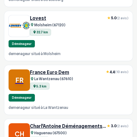
Lovest
5.0
(2 avis)
Molsheim (67120)
32.7 km
Déménageur
demenageur situé à Molsheim
France Euro Dem
4.4
(10 avis)
FR
La Wantzenau (67610)
5.3 km
Déménageur
demenageur situé à La Wantzenau
Charl'Antoine Déménagements Et Logistique
3.0
(2 avis)
CH
Haguenau (67500)