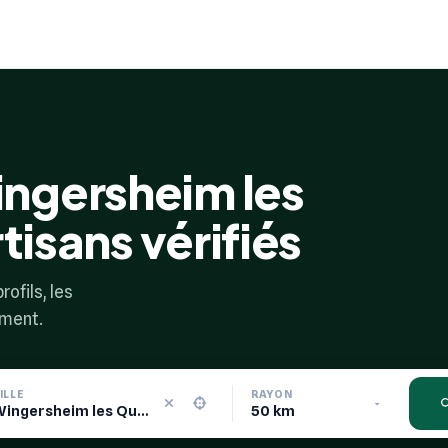
ngersheim les
tisans vérifiés
rofils, les
ement.
ILLE
RAYON