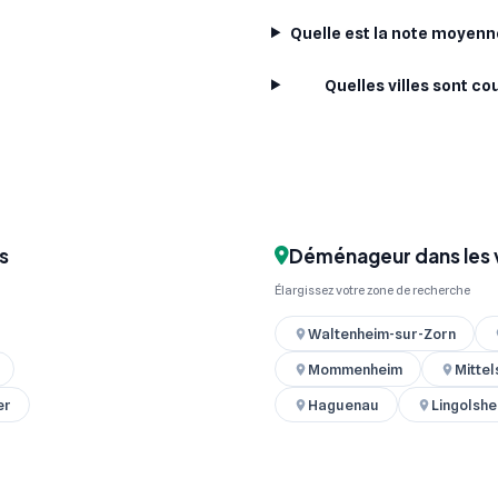
Quelle est la note moyen
Quelles villes sont c
s
Déménageur dans les v
Élargissez votre zone de recherche
Waltenheim-sur-Zorn
Mommenheim
Mitte
er
Haguenau
Lingolshe