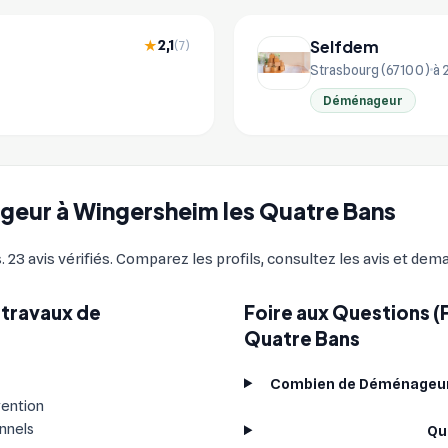
Selfdem
2,1
★
(7)
Strasbourg (67100)
à 
Déménageur
ageur à Wingersheim les Quatre Bans
 avis vérifiés. Comparez les profils, consultez les avis et dema
 travaux de
Foire aux Questions 
Quatre Bans
Combien de Déménageurs 
vention
onnels
Qu