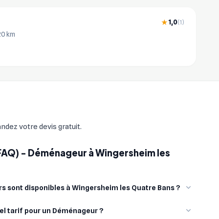
1,0
★
(1)
20 km
ndez votre devis gratuit.
(FAQ) - Déménageur à Wingersheim les
sont disponibles à Wingersheim les Quatre Bans ?
el tarif pour un Déménageur ?