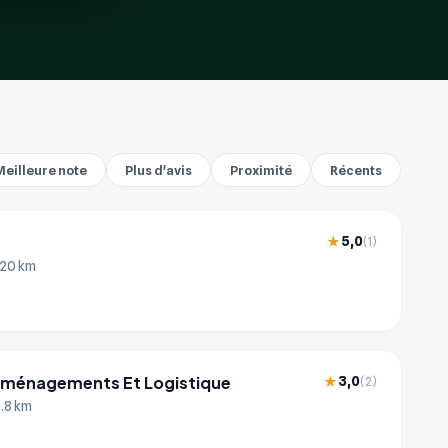
Meilleure note
Plus d'avis
Proximité
Récents
5,0
★
(1)
 20 km
éménagements Et Logistique
3,0
★
(2)
8.8 km