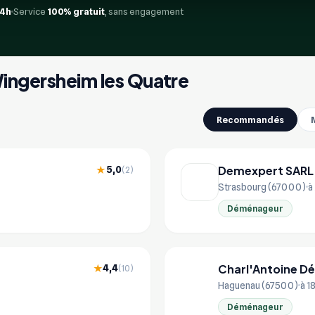
24h
Service
100% gratuit
, sans engagement
Wingersheim les Quatre
Recommandés
Demexpert SARL
5,0
★
(2)
Strasbourg (67000)
à
Déménageur
Charl'Antoine D
4,4
★
(10)
CH
Haguenau (67500)
à 1
Déménageur