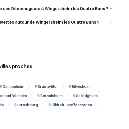
ne des Déménageurs à Wingersheim les Quatre Bans ?
ouvertes autour de Wingersheim les Quatre Bans ?
illes proches
Donnenheim
Krautwiller
Bilwisheim
lschaeffolsheim
Bernolsheim
Schiltigheim
im
Strasbourg
Illkirch-Graffenstaden