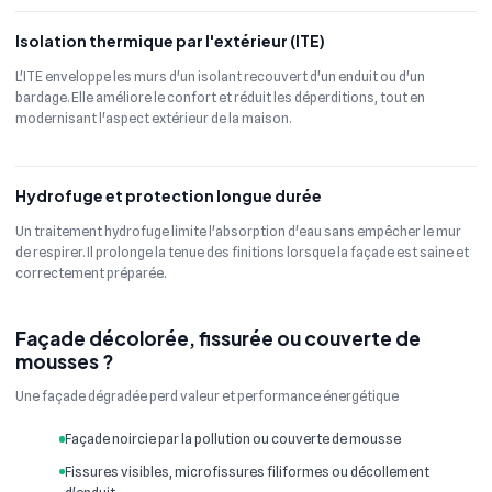
Isolation thermique par l'extérieur (ITE)
L'ITE enveloppe les murs d'un isolant recouvert d'un enduit ou d'un
bardage. Elle améliore le confort et réduit les déperditions, tout en
modernisant l'aspect extérieur de la maison.
Hydrofuge et protection longue durée
Un traitement hydrofuge limite l'absorption d'eau sans empêcher le mur
de respirer. Il prolonge la tenue des finitions lorsque la façade est saine et
correctement préparée.
Façade décolorée, fissurée ou couverte de
mousses ?
Une façade dégradée perd valeur et performance énergétique
Façade noircie par la pollution ou couverte de mousse
Fissures visibles, microfissures filiformes ou décollement