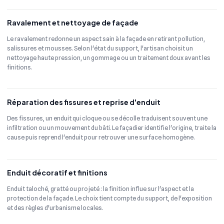
Ravalement et nettoyage de façade
Le ravalement redonne un aspect sain à la façade en retirant pollution,
salissures et mousses. Selon l'état du support, l'artisan choisit un
nettoyage haute pression, un gommage ou un traitement doux avant les
finitions.
Réparation des fissures et reprise d'enduit
Des fissures, un enduit qui cloque ou se décolle traduisent souvent une
infiltration ou un mouvement du bâti. Le façadier identifie l'origine, traite la
cause puis reprend l'enduit pour retrouver une surface homogène.
Enduit décoratif et finitions
Enduit taloché, gratté ou projeté : la finition influe sur l'aspect et la
protection de la façade. Le choix tient compte du support, de l'exposition
et des règles d'urbanisme locales.