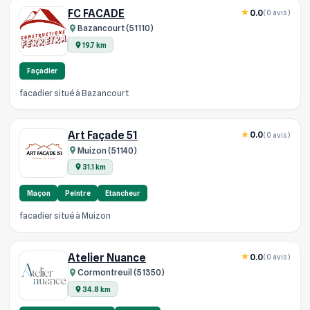
FC FACADE
0.0
(0 avis)
Bazancourt (51110)
19.7 km
Façadier
facadier situé à Bazancourt
Art Façade 51
0.0
(0 avis)
Muizon (51140)
31.1 km
Maçon
Peintre
Etancheur
facadier situé à Muizon
Atelier Nuance
0.0
(0 avis)
Cormontreuil (51350)
34.8 km