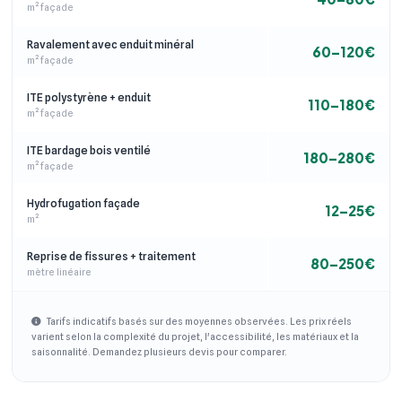
m² façade
Ravalement avec enduit minéral
60–120€
m² façade
ITE polystyrène + enduit
110–180€
m² façade
ITE bardage bois ventilé
180–280€
m² façade
Hydrofugation façade
12–25€
m²
Reprise de fissures + traitement
80–250€
mètre linéaire
Tarifs indicatifs basés sur des moyennes observées. Les prix réels
varient selon la complexité du projet, l'accessibilité, les matériaux et la
saisonnalité. Demandez plusieurs devis pour comparer.