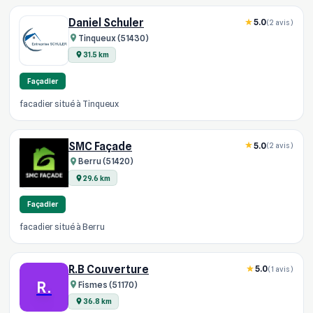
Daniel Schuler
5.0
(2 avis)
Tinqueux (51430)
31.5 km
Façadier
facadier situé à Tinqueux
SMC Façade
5.0
(2 avis)
Berru (51420)
29.6 km
Façadier
facadier situé à Berru
R.B Couverture
5.0
(1 avis)
R.
Fismes (51170)
36.8 km