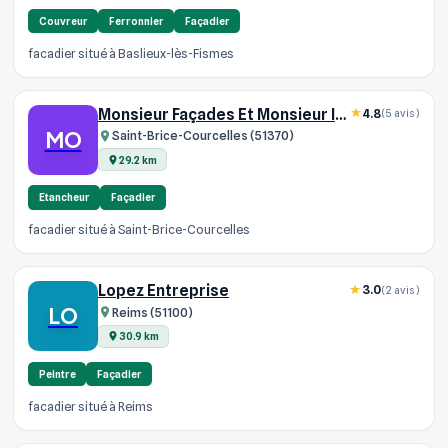
Couvreur
Ferronnier
Façadier
facadier situé à Baslieux-lès-Fismes
Monsieur Façades Et Monsieur Isolation
4.8
(5 avis)
MO
Saint-Brice-Courcelles (51370)
29.2 km
Etancheur
Façadier
facadier situé à Saint-Brice-Courcelles
Lopez Entreprise
3.0
(2 avis)
LO
Reims (51100)
30.9 km
Peintre
Façadier
facadier situé à Reims