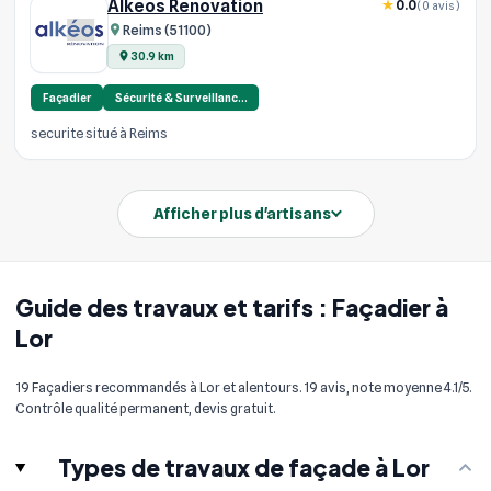
Alkéos Rénovation
0.0
(0 avis)
Reims (51100)
30.9 km
Façadier
Sécurité & Surveillanc…
securite situé à Reims
Afficher plus d'artisans
Guide des travaux et tarifs : Façadier à
Lor
19 Façadiers recommandés à Lor et alentours. 19 avis, note moyenne 4.1/5.
Contrôle qualité permanent, devis gratuit.
Types de travaux de façade à Lor