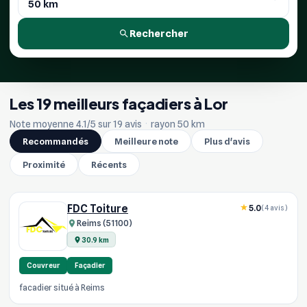
Rechercher
Les 19 meilleurs façadiers à Lor
Note moyenne 4.1/5 sur 19 avis
·
rayon 50 km
Recommandés
Meilleure note
Plus d'avis
Proximité
Récents
FDC Toiture
5.0
(4 avis)
Reims (51100)
30.9 km
Couvreur
Façadier
facadier situé à Reims