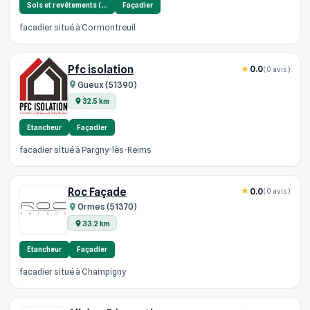
Sols et revêtements (…
Façadier
facadier situé à Cormontreuil
Pfc isolation
0.0
(0 avis)
Gueux (51390)
32.5 km
Etancheur
Façadier
facadier situé à Pargny-lès-Reims
Roc Façade
0.0
(0 avis)
Ormes (51370)
33.2 km
Etancheur
Façadier
facadier situé à Champigny