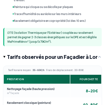
d'enduit
Peinture qui cloque ou se décolle par plaques
Trace d'humidité ou auréole sur les murs intérieurs
Ravalement obligatoire en copropriété (loi des 10 ans)
L'ITE (Isolation Thermique par l'Extérieur) couplée au ravalement
permet de gagner 2-3 classes énergétiques sur le DPE et est éligible
MaPrimeRénov' (jusqu'à 75€/m²).
Tarifs observés pour un Façadier à Lor
Tarif horaire moyen :
35–65€/h
· Frais de déplacement : 30-80€
PRESTATION
FOURCHETTE
Nettoyage façade (haute pression)
8–20€
m² façade
Ravalement classique (peinture)
40–80€