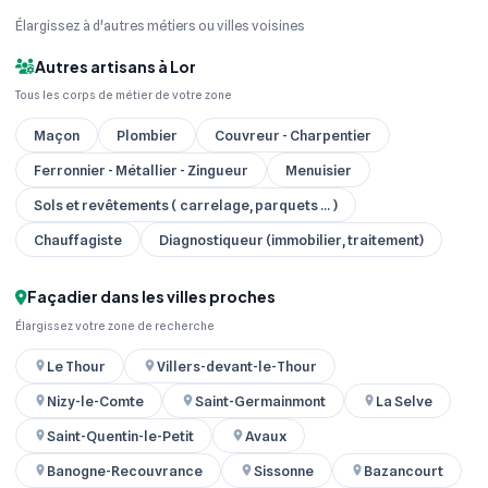
Élargissez à d'autres métiers ou villes voisines
Autres artisans à Lor
Tous les corps de métier de votre zone
Maçon
Plombier
Couvreur - Charpentier
Ferronnier - Métallier - Zingueur
Menuisier
Sols et revêtements ( carrelage, parquets ... )
Chauffagiste
Diagnostiqueur (immobilier, traitement)
Façadier dans les villes proches
Élargissez votre zone de recherche
Le Thour
Villers-devant-le-Thour
Nizy-le-Comte
Saint-Germainmont
La Selve
Saint-Quentin-le-Petit
Avaux
Banogne-Recouvrance
Sissonne
Bazancourt