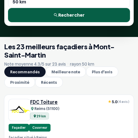
Rechercher
Les 23 meilleurs façadiers à Mont-
Saint-Martin
Note moyenne 4.3/5 sur 23 avis
·
rayon 50 km
Recommandés
Meilleure note
Plus d'avis
Proximité
Récents
FDC Toiture
5.0
(4 avis)
Reims (51100)
29 km
Façadier
Couvreur
facadier situé à Reims