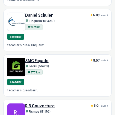
Daniel Schuler
5.0
(2 avis)
Tinqueux (51430)
25.2 km
Façadier
facadier situé à Tinqueux
SMC Façade
5.0
(2 avis)
Berru (51420)
37.7 km
Façadier
facadier situé à Berru
R.B Couverture
5.0
(1 avis)
R.
Fismes (51170)