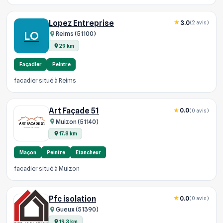
Lopez Entreprise
3.0
(2 avis)
LO
Reims (51100)
29 km
Façadier
Peintre
facadier situé à Reims
Art Façade 51
0.0
(0 avis)
Muizon (51140)
17.8 km
Maçon
Peintre
Etancheur
facadier situé à Muizon
Pfc isolation
0.0
(0 avis)
Gueux (51390)
19.3 km