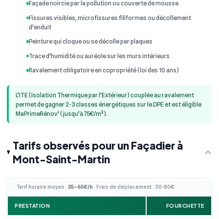
Façade noircie par la pollution ou couverte de mousse
Fissures visibles, microfissures filiformes ou décollement
d'enduit
Peinture qui cloque ou se décolle par plaques
Trace d'humidité ou auréole sur les murs intérieurs
Ravalement obligatoire en copropriété (loi des 10 ans)
L'ITE (Isolation Thermique par l'Extérieur) couplée au ravalement
permet de gagner 2-3 classes énergétiques sur le DPE et est éligible
MaPrimeRénov' (jusqu'à 75€/m²).
Tarifs observés pour un Façadier à
Mont-Saint-Martin
Tarif horaire moyen :
35–65€/h
· Frais de déplacement : 30-80€
PRESTATION
FOURCHETTE