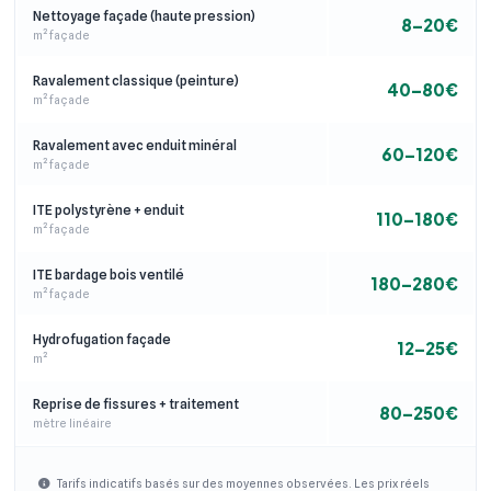
Nettoyage façade (haute pression)
8–20€
m² façade
Ravalement classique (peinture)
40–80€
m² façade
Ravalement avec enduit minéral
60–120€
m² façade
ITE polystyrène + enduit
110–180€
m² façade
ITE bardage bois ventilé
180–280€
m² façade
Hydrofugation façade
12–25€
m²
Reprise de fissures + traitement
80–250€
mètre linéaire
Tarifs indicatifs basés sur des moyennes observées. Les prix réels