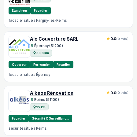
Etancheur
Façadier
facadier situé à Pargny-lès-Reims
Alo Couverture SARL
0.0
(0 avis)
Épernay (51200)
33.8 km
Couvreur
Ferronnier
Façadier
facadier situé à Épernay
Alkéos Rénovation
0.0
(0 avis)
Reims (51100)
29 km
Façadier
Sécurité & Surveillanc…
securite situé à Reims