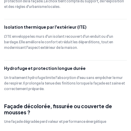
protection de la façade. Le choix tient compte du support, de l'exposition
et des règles d'urbanisme locales.
Isolation thermique par l'extérieur (ITE)
L'ITE enveloppe les murs d'un isolant recouvert d'un enduit ou d'un
bardage. Elle améliore le confort et réduit les déperditions, tout en
modernisant l'aspect extérieur de la maison.
Hydrofuge et protection longue durée
Un traitement hydrofuge limite l'absorption d'eau sans empêcher le mur
de respirer. Il prolonge la tenue des finitions lorsque la façade est saine et
correctement préparée.
Façade décolorée, fissurée ou couverte de
mousses ?
Une façade dégradée perd valeur et performance énergétique