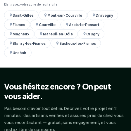
Élargissez votre zone de recherche
Saint-Gilles
Mont-sur-Courville
Dravegny
Fismes
Courville
Arcis-le-Ponsart
Magneux
Mareuil-en-Dôle
Crugny
Blanzy-lès-Fismes
Baslieux-lès-Fismes
Unchair
Vous hésitez encore ? On peut
vous aider.
Pas besoin d'avoir tout défini. Décrivez votre projet en 2
minutes : des artisans vérifiés et assurés près de chez vous
vous recontactent — gratuit, sans engagement, et vous
restez libre de comparer.