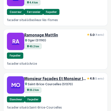
4.4 km
Couvreur
Ferronnier
Façadier
facadier situé à Baslieux-lès-Fismes
Ramonage Mattlin
5.0
(4 avis)
RA
Oger (51190)
45.2 km
Façadier
facadier situé à Avize
Monsieur Façades Et Monsieur Isolation
4.8
(5 avis)
MO
Saint-Brice-Courcelles (51370)
25.2 km
Etancheur
Façadier
facadier situé à Saint-Brice-Courcelles