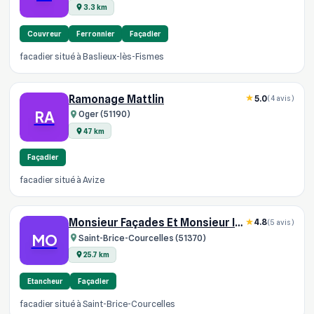
3.3 km
Couvreur
Ferronnier
Façadier
facadier situé à Baslieux-lès-Fismes
Ramonage Mattlin
5.0
(4 avis)
RA
Oger (51190)
47 km
Façadier
facadier situé à Avize
Monsieur Façades Et Monsieur Isolation
4.8
(5 avis)
MO
Saint-Brice-Courcelles (51370)
25.7 km
Etancheur
Façadier
facadier situé à Saint-Brice-Courcelles