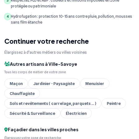
Respectez PLU et ABF : couleurs et finitions imposées en zone
3
protégée ou patrimoniale
Hydrofugation : protection 10-15 ans contre pluie, pollution, mousses
4
sans film étanche
Continuer votre recherche
Élargissez à d'autres métiers ou villes voisines
Autres artisans à Ville-Savoye
Tous les corps de métier de votre zone
Maçon
Jardinier - Paysagiste
Menuisier
Chauffagiste
Sols et revêtements ( carrelage, parquets ... )
Peintre
Sécurité & Surveillance
Électricien
Façadier dans les villes proches
Élargissez votre zone de recherche