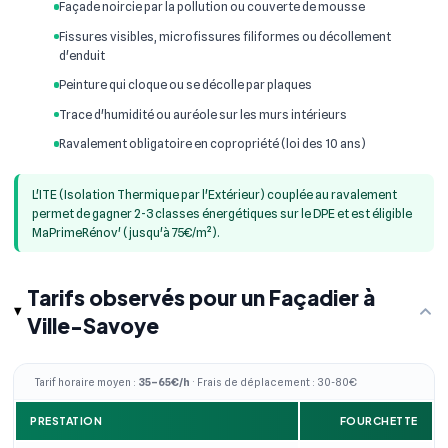
Façade noircie par la pollution ou couverte de mousse
Fissures visibles, microfissures filiformes ou décollement
d'enduit
Peinture qui cloque ou se décolle par plaques
Trace d'humidité ou auréole sur les murs intérieurs
Ravalement obligatoire en copropriété (loi des 10 ans)
L'ITE (Isolation Thermique par l'Extérieur) couplée au ravalement
permet de gagner 2-3 classes énergétiques sur le DPE et est éligible
MaPrimeRénov' (jusqu'à 75€/m²).
Tarifs observés pour un Façadier à
Ville-Savoye
Tarif horaire moyen :
35–65€/h
· Frais de déplacement : 30-80€
PRESTATION
FOURCHETTE