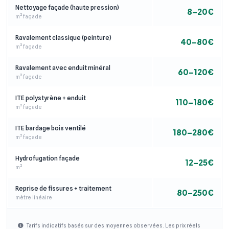
Nettoyage façade (haute pression)
8–20€
m² façade
Ravalement classique (peinture)
40–80€
m² façade
Ravalement avec enduit minéral
60–120€
m² façade
ITE polystyrène + enduit
110–180€
m² façade
ITE bardage bois ventilé
180–280€
m² façade
Hydrofugation façade
12–25€
m²
Reprise de fissures + traitement
80–250€
mètre linéaire
Tarifs indicatifs basés sur des moyennes observées. Les prix réels