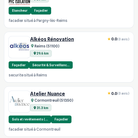
Etancheur
Façadier
facadier situé à Pargny-lès-Reims
Alkéos Rénovation
0.0
(0 avis)
Reims (51100)
29.6 km
Façadier
Sécurité & Surveillanc…
securite situé à Reims
Atelier Nuance
0.0
(0 avis)
Cormontreuil (51350)
31.3 km
Sols et revêtements (…
Façadier
facadier situé à Cormontreuil