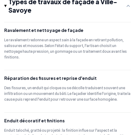
Types de travaux de façade à Ville-
Savoye
Ravalement et nettoyage de façade
Le ravalement redonne un aspect sain à la façade en retirant pollution,
salissures et mousses. Selon l'état du support, l'artisan choisit un
nettoyage haute pression, un gommage ou un traitement doux avant les
finitions.
Réparation des fissures et reprise d'enduit
Des fissures, un enduit qui cloque ou se décolle traduisent souvent une
infiltration ou un mouvement du bâti. Le façadier identifie l'origine, traite la
cause puis reprend l'enduit pour retrouver une surface homogène.
Enduit décoratif et finitions
Enduit taloché, gratté ou projeté : la finition influe sur l'aspect et la