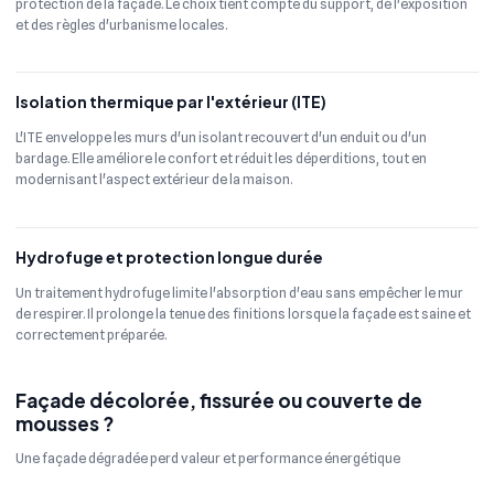
protection de la façade. Le choix tient compte du support, de l'exposition
et des règles d'urbanisme locales.
Isolation thermique par l'extérieur (ITE)
L'ITE enveloppe les murs d'un isolant recouvert d'un enduit ou d'un
bardage. Elle améliore le confort et réduit les déperditions, tout en
modernisant l'aspect extérieur de la maison.
Hydrofuge et protection longue durée
Un traitement hydrofuge limite l'absorption d'eau sans empêcher le mur
de respirer. Il prolonge la tenue des finitions lorsque la façade est saine et
correctement préparée.
Façade décolorée, fissurée ou couverte de
mousses ?
Une façade dégradée perd valeur et performance énergétique