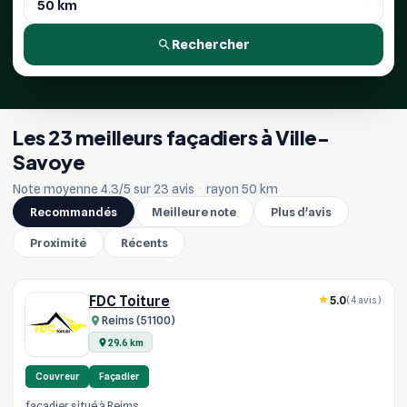
Rechercher
Les 23 meilleurs façadiers à Ville-
Savoye
Note moyenne 4.3/5 sur 23 avis
·
rayon 50 km
Recommandés
Meilleure note
Plus d'avis
Proximité
Récents
FDC Toiture
5.0
(4 avis)
Reims (51100)
29.6 km
Couvreur
Façadier
facadier situé à Reims