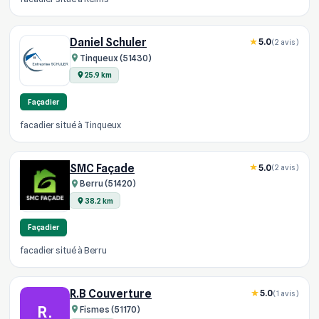
Daniel Schuler
5.0
(2 avis)
Tinqueux (51430)
25.9 km
Façadier
facadier situé à Tinqueux
SMC Façade
5.0
(2 avis)
Berru (51420)
38.2 km
Façadier
facadier situé à Berru
R.B Couverture
5.0
(1 avis)
R.
Fismes (51170)