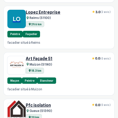
Lopez Entreprise
3.0
(2 avis)
LO
Reims (51100)
29.6 km
Peintre
Façadier
facadier situé à Reims
Art Façade 51
0.0
(0 avis)
Muizon (51140)
18.3 km
Maçon
Peintre
Etancheur
facadier situé à Muizon
Pfc isolation
0.0
(0 avis)
Gueux (51390)
20 km