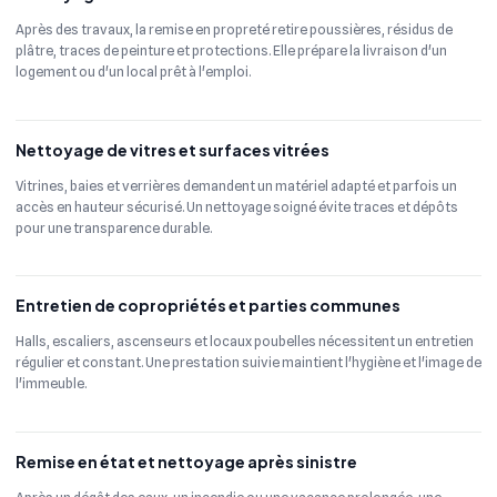
Après des travaux, la remise en propreté retire poussières, résidus de
plâtre, traces de peinture et protections. Elle prépare la livraison d'un
logement ou d'un local prêt à l'emploi.
Nettoyage de vitres et surfaces vitrées
Vitrines, baies et verrières demandent un matériel adapté et parfois un
accès en hauteur sécurisé. Un nettoyage soigné évite traces et dépôts
pour une transparence durable.
Entretien de copropriétés et parties communes
Halls, escaliers, ascenseurs et locaux poubelles nécessitent un entretien
régulier et constant. Une prestation suivie maintient l'hygiène et l'image de
l'immeuble.
Remise en état et nettoyage après sinistre