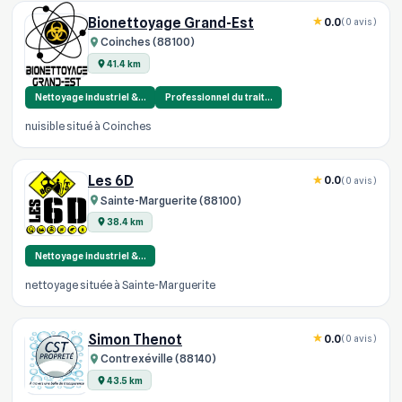
Bionettoyage Grand-Est
0.0
(0 avis)
Coinches (88100)
41.4 km
Nettoyage industriel &…
Professionnel du trait…
nuisible situé à Coinches
Les 6D
0.0
(0 avis)
Sainte-Marguerite (88100)
38.4 km
Nettoyage industriel &…
nettoyage située à Sainte-Marguerite
Simon Thenot
0.0
(0 avis)
Contrexéville (88140)
43.5 km