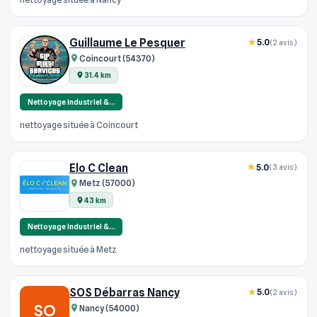
Guillaume Le Pesquer
5.0
(2 avis)
Coincourt (54370)
31.4 km
Nettoyage industriel &…
nettoyage située à Coincourt
Elo C Clean
5.0
(3 avis)
Metz (57000)
43 km
Nettoyage industriel &…
nettoyage située à Metz
SOS Débarras Nancy
5.0
(2 avis)
SO
Nancy (54000)