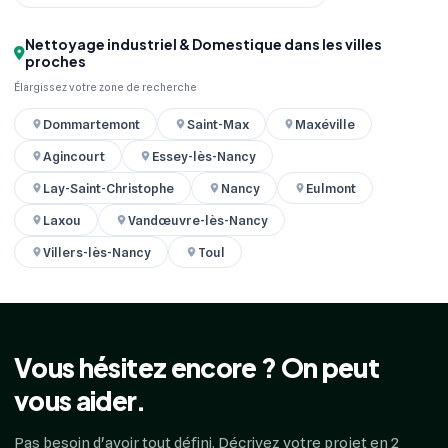
Nettoyage industriel & Domestique dans les villes
proches
Élargissez votre zone de recherche
Dommartemont
Saint-Max
Maxéville
Agincourt
Essey-lès-Nancy
Lay-Saint-Christophe
Nancy
Eulmont
Laxou
Vandœuvre-lès-Nancy
Villers-lès-Nancy
Toul
Vous hésitez encore ? On peut
vous aider.
Pas besoin d'avoir tout défini. Décrivez votre projet en 2