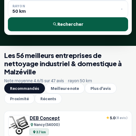
RAYON
Rechercher
Les 56 meilleurs entreprises de
nettoyage industriel & domestique à
Malzéville
Note moyenne 4.6/5 sur 47 avis
·
rayon 50 km
Recommandés
Meilleure note
Plus d'avis
Proximité
Récents
DEB Concept
5.0
(8 avis)
Nancy (54000)
3.7 km