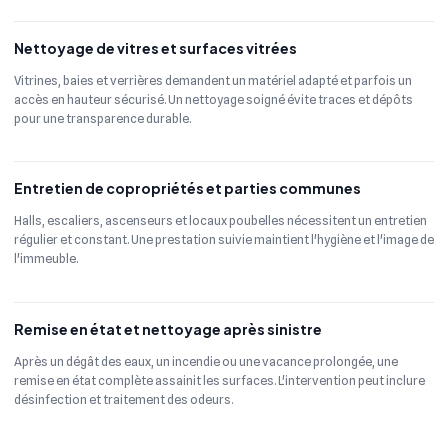
Nettoyage de vitres et surfaces vitrées
Vitrines, baies et verrières demandent un matériel adapté et parfois un
accès en hauteur sécurisé. Un nettoyage soigné évite traces et dépôts
pour une transparence durable.
Entretien de copropriétés et parties communes
Halls, escaliers, ascenseurs et locaux poubelles nécessitent un entretien
régulier et constant. Une prestation suivie maintient l'hygiène et l'image de
l'immeuble.
Remise en état et nettoyage après sinistre
Après un dégât des eaux, un incendie ou une vacance prolongée, une
remise en état complète assainit les surfaces. L'intervention peut inclure
désinfection et traitement des odeurs.