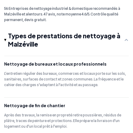
56 Entreprises de nettoyage industriel & domestique recommandés à
Malzéville et alentours. 47 avis, note moyenne 4.6/5. Contrôle qualité
permanent, devis gratuit.
Types de prestations de nettoyage à
Malzéville
Nettoyage de bureaux et locaux professionnels
L'entretien régulier des bureaux, commerces et locaux porte sur les sols,
sanitaires, surfaces de contact et zones communes. La fréquence et le
cahier des charges s'adaptent à l'activité et au passage.
Nettoyage de fin de chantier
Après des travaux, la remise en propreté retire poussières, résidus de
plâtre, traces de peinture et protections. Elle prépare la livraison d'un
logement ou d'un local prêt à l'emploi.