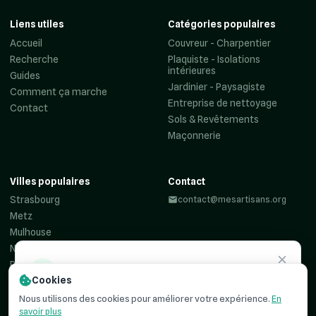
Liens utiles
Catégories populaires
Accueil
Couvreur - Charpentier
Recherche
Plaquiste - Isolations
intérieures
Guides
Jardinier - Paysagiste
Comment ça marche
Entreprise de nettoyage
Contact
Sols & Revêtements
Maçonnerie
Villes populaires
Contact
Strasbourg
contact@mesartisans.org
Metz
Mulhouse
Nancy
Reims
Besoin d'un
artisan ?
Cookies
Colmar
Recevez jusqu'à 3 devis comparatifs pour votre projet. C'est
Haguenau
Nous utilisons des cookies pour améliorer votre expérience.
En
simple, rapide et
100% gratuit
.
savoir plus