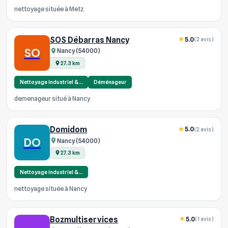
nettoyage située à Metz
SOS Débarras Nancy
5.0
(2 avis)
SO
Nancy (54000)
27.3 km
Nettoyage industriel &…
Déménageur
demenageur situé à Nancy
Domidom
5.0
(2 avis)
DO
Nancy (54000)
27.3 km
Nettoyage industriel &…
nettoyage située à Nancy
Bozmultiservices
5.0
(1 avis)