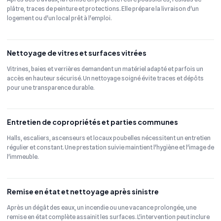
plâtre, traces de peinture et protections. Elle prépare la livraison d'un
logement ou d'un local prêt à l'emploi.
Nettoyage de vitres et surfaces vitrées
Vitrines, baies et verrières demandent un matériel adapté et parfois un
accès en hauteur sécurisé. Un nettoyage soigné évite traces et dépôts
pour une transparence durable.
Entretien de copropriétés et parties communes
Halls, escaliers, ascenseurs et locaux poubelles nécessitent un entretien
régulier et constant. Une prestation suivie maintient l'hygiène et l'image de
l'immeuble.
Remise en état et nettoyage après sinistre
Après un dégât des eaux, un incendie ou une vacance prolongée, une
remise en état complète assainit les surfaces. L'intervention peut inclure