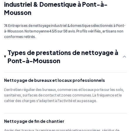
industriel & Domestique à Pont-à-
Mousson
74 Entreprises de nettoyage industriel & domestique sélectionnés à Pont-
à-Mousson. Note moyenne 4.5/5 sur 58 avis. Profils vérifiés, artisans non
conformes retirés.
Types de prestations de nettoyage à
Pont-à-Mousson
Nettoyage de bureaux et locaux professionnels
L'entretien régulier des bureaux, commerces et locaux porte sur les sols,
sanitaires, surfaces de contact et zones communes. La fréquence et le
cahier des charges s'adaptent à l'activité et au passage.
Nettoyage de fin de chantier
Après des travaux, la remise en propreté retire poussières, résidus de