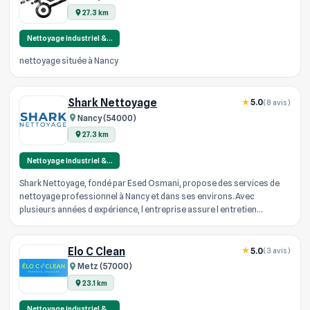
27.3 km
Nettoyage industriel &…
nettoyage située à Nancy
Shark Nettoyage
5.0
(8 avis)
Nancy (54000)
27.3 km
Nettoyage industriel &…
Shark Nettoyage, fondé par Esed Osmani, propose des services de
nettoyage professionnel à Nancy et dans ses environs. Avec
plusieurs années d expérience, l entreprise assure l entretien
complet de bur...
Elo C Clean
5.0
(3 avis)
Metz (57000)
23.1 km
Nettoyage industriel &…