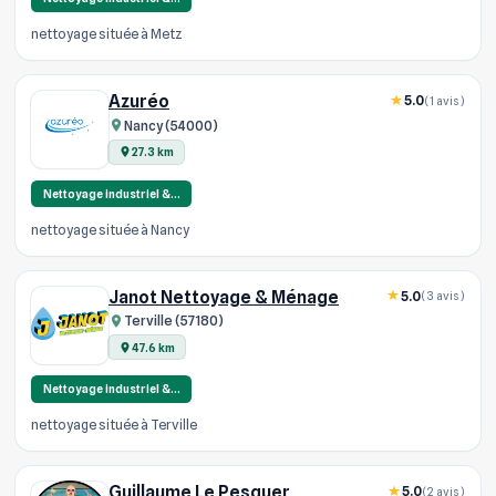
nettoyage située à Metz
Azuréo
5.0
(1 avis)
Nancy (54000)
27.3 km
Nettoyage industriel &…
nettoyage située à Nancy
Janot Nettoyage & Ménage
5.0
(3 avis)
Terville (57180)
47.6 km
Nettoyage industriel &…
nettoyage située à Terville
Guillaume Le Pesquer
5.0
(2 avis)