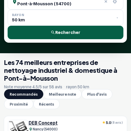
RAYON
Rechercher
Les 74 meilleurs entreprises de
nettoyage industriel & domestique à
Pont-à-Mousson
Note moyenne 4.5/5 sur 58 avis
·
rayon 50 km
Recommandés
Meilleure note
Plus d'avis
Proximité
Récents
DEB Concept
5.0
(8 avis)
Nancy (54000)