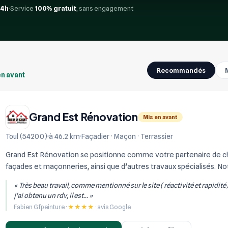
24h
Service
100% gratuit
, sans engagement
Recommandés
en avant
Grand Est Rénovation
Mis en avant
Toul (54200)
à 46.2 km
Façadier · Maçon · Terrassier
Grand Est Rénovation se positionne comme votre partenaire de choi
façades et maçonneries, ainsi que d’autres travaux spécialisés. Not
réalisation de constructi...
« Très beau travail, comme mentionné sur le site ( réactivité et rapidité
j'ai obtenu un rdv, il est... »
Fabien Gfpeinture ·
★★★★
· avis Google