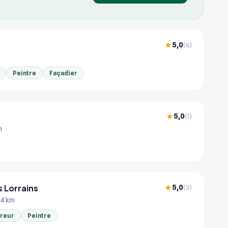
5,0
★
(6)
Peintre
Façadier
5,0
★
(1)
m
 Lorrains
5,0
★
(3)
.4 km
reur
Peintre