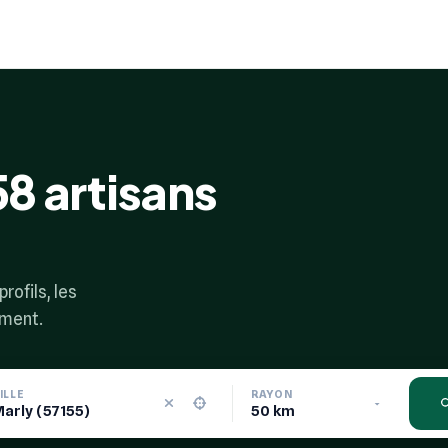
58 artisans
rofils, les
ement.
ILLE
RAYON