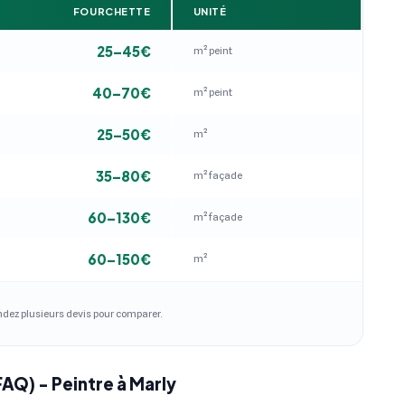
FOURCHETTE
UNITÉ
25–45€
m² peint
40–70€
m² peint
25–50€
m²
35–80€
m² façade
60–130€
m² façade
60–150€
m²
andez plusieurs devis pour comparer.
FAQ) - Peintre à Marly