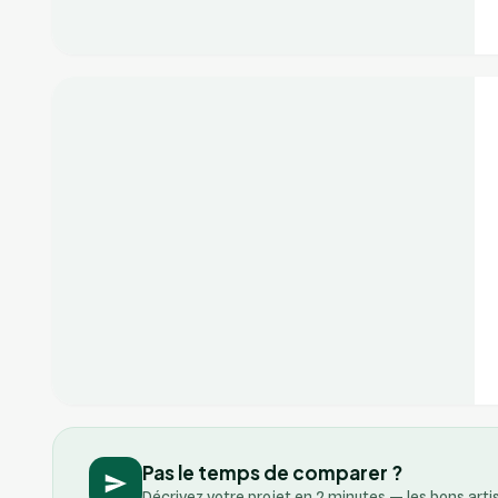
+2
Vérifié
Pas le temps de comparer ?
Décrivez votre projet en 2 minutes — les bons art