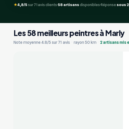
★
4,8/5
sur 71 avis clients
58 artisans
disponibles
Réponse
sous 
Les 58 meilleurs peintres à Marly
+17
Note moyenne 4.8/5 sur 71 avis
·
rayon 50 km
·
2 artisans mis 
Vérifié