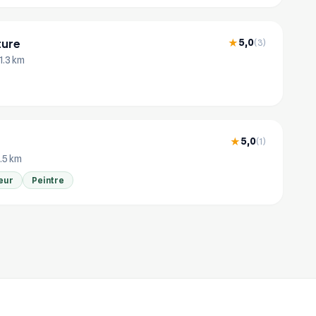
ture
5,0
★
(3)
1.3 km
5,0
★
(1)
.5 km
eur
Peintre