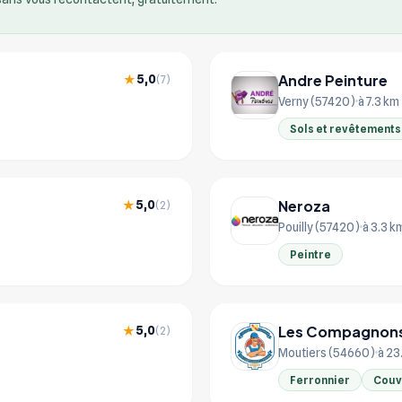
Andre Peinture
5,0
★
(7)
Verny (57420)
à 7.3 km
Sols et revêtements
Neroza
5,0
★
(2)
Pouilly (57420)
à 3.3 k
Peintre
Les Compagnons
5,0
★
(2)
Moutiers (54660)
à 23
Ferronnier
Couv