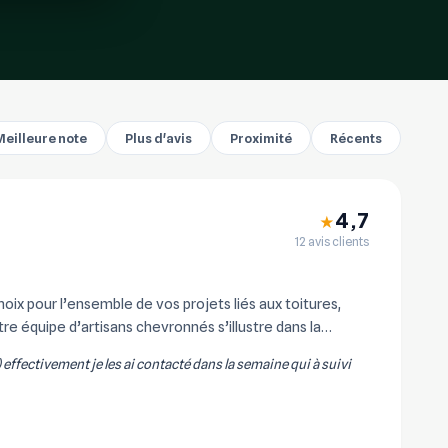
Meilleure note
Plus d'avis
Proximité
Récents
4,7
★
12 avis clients
x pour l’ensemble de vos projets liés aux toitures,
re équipe d’artisans chevronnés s’illustre dans la
) effectivement je les ai contacté dans la semaine qui à suivi