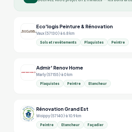
Eco'logis Peinture & Rénovation
Vaux (57130)
à 6.8 km
Sols et revêtements
Plaquistes
Peintre
Admir' Renov Home
Marly (57155)
à 0 km
Plaquistes
Peintre
Etancheur
Rénovation Grand Est
Woippy (57140)
à 10.9 km
Peintre
Etancheur
Façadier