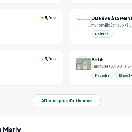
Du Rêve à la Pein
5,0
★
(3)
Manonville (54385)
à 3
Peintre
Antik
5,0
★
(2)
Thionville (57100)
à 34
Façadier
Etanch
Afficher plus d'artisans
à Marly