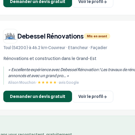
Demander un devis gratuit
Voir le profil
→
Debessel Rénovations
Mis en avant
Toul (54200)
à 46.2 km
Couvreur · Etancheur · Façadier
Rénovations et construction dans le Grand-Est
« Excellente expérience avec Debessel Rénovation ! Les travaux de réno
annoncés et avec un grand pro... »
Alison Mouchon ·
★★★★★
· avis Google
Demander un devis gratuit
Voir le profil
→
isans vous recontactent, gratuitement.