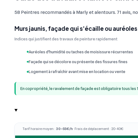
58 Peintres recommandés à Marly et alentours. 71 avis, no
Murs jaunis, façade qui s'écaille ou auréoles
Indices qui justifient des travaux de peinture rapidement
Auréoles d'humidité ou taches de moisissure récurrentes
Façade qui se décolore ou présente des fissures fines
Logement à rafraîchir avant mise en location ou vente
En copropriété, le ravalement de façade est obligatoire tous les 
Tarif horaire moyen :
30–55€/h
· Frais de déplacement : 20-40€