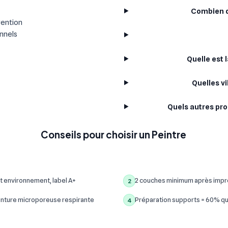
Combien d
vention
onnels
Quelle est 
Quelles vi
Quels autres pro
Conseils pour choisir un Peintre
t environnement, label A+
2 couches minimum après impre
2
inture microporeuse respirante
Préparation supports = 60% qua
4