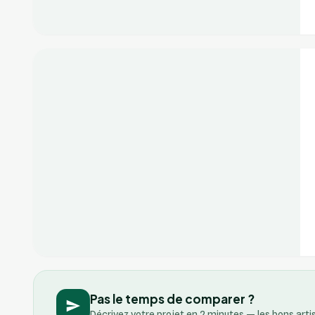
+2
Vérifié
Pas le temps de comparer ?
Décrivez votre projet en 2 minutes — les bons art