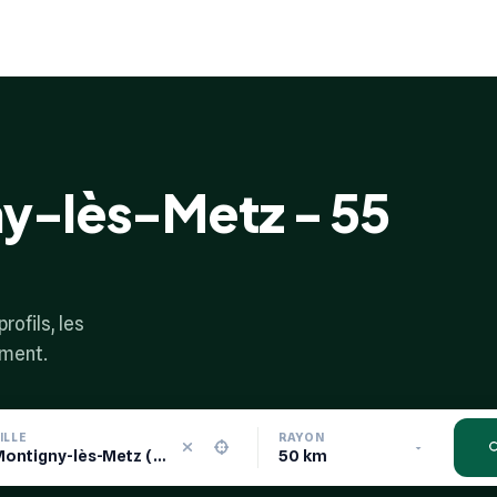
ny-lès-Metz - 55
rofils, les
ement.
ILLE
RAYON