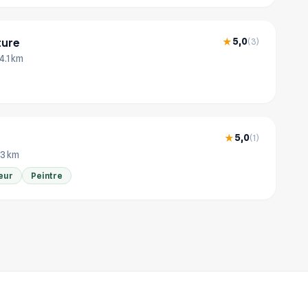
ture
5,0
★
(3)
4.1 km
5,0
★
(1)
.3 km
eur
Peintre