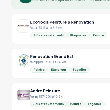
Eco'logis Peinture & Rénovation
Vaux (57130)
à 6.2 km
Sols et revêtements
Plaquistes
Peintre
Rénovation Grand Est
Woippy (57140)
à 7.6 km
Peintre
Etancheur
Façadier
Andre Peinture
Verny (57420)
à 10.2 km
Sols et revêtements
Peintre
Façadier