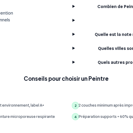
Combien de Peint
vention
onnels
Quelle est la not
Quelles villes s
Quels autres pro
Conseils pour choisir un Peintre
t environnement, label A+
2 couches minimum après impre
2
inture microporeuse respirante
Préparation supports = 60% qua
4