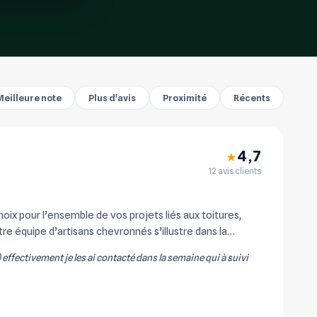
Meilleure note
Plus d'avis
Proximité
Récents
4,7
★
12 avis clients
x pour l’ensemble de vos projets liés aux toitures,
re équipe d’artisans chevronnés s’illustre dans la
) effectivement je les ai contacté dans la semaine qui à suivi