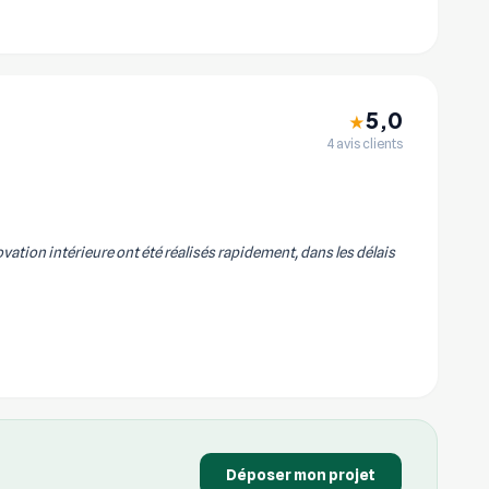
5,0
★
4 avis clients
vation intérieure ont été réalisés rapidement, dans les délais
Déposer mon projet