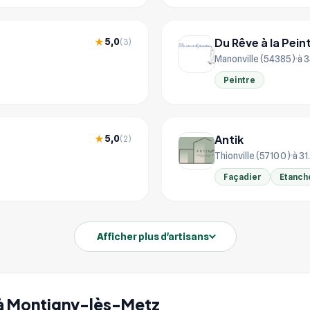
Du Rêve à la Pein
5,0
★
(3)
Manonville (54385)
à 3
Peintre
Antik
5,0
★
(2)
Thionville (57100)
à 31
Façadier
Etanch
Afficher plus d'artisans
e à Montigny-lès-Metz