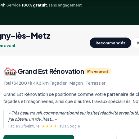
24h
Service
100% gratuit
, sans engagement
igny-lès-Metz
Recommandés
en avant
Grand Est Rénovation
Mis en avant
Toul (54200)
à 49.3 km
Façadier · Maçon · Terrassier
Grand Est Rénovation se positionne comme votre partenaire de choi
façades et maçonneries, ainsi que d’autres travaux spécialisés. Not
réalisation de constructi...
« Très beau travail, comme mentionné sur le site ( réactivité et rapidité
j'ai obtenu un rdv, il est... »
Fabien Gfpeinture ·
★★★★
· avis Google