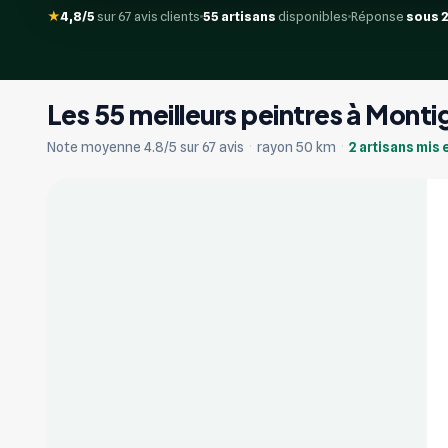
★
4,8/5
sur 67 avis clients
55 artisans
disponibles
Réponse
sous 
Les 55 meilleurs peintres à Mont
+17
Note moyenne 4.8/5 sur 67 avis
·
rayon 50 km
·
2 artisans mis 
Vérifié