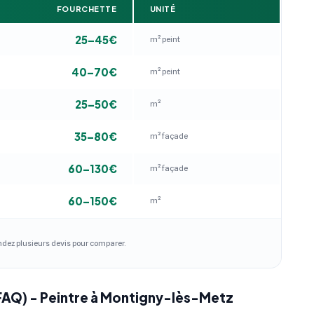
FOURCHETTE
UNITÉ
25–45€
m² peint
40–70€
m² peint
25–50€
m²
35–80€
m² façade
60–130€
m² façade
60–150€
m²
andez plusieurs devis pour comparer.
(FAQ) - Peintre à Montigny-lès-Metz