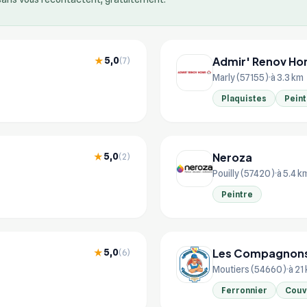
Admir' Renov H
5,0
★
(7)
Marly (57155)
à 3.3 km
Plaquistes
Peint
Neroza
5,0
★
(2)
Pouilly (57420)
à 5.4 k
Peintre
Les Compagnons
5,0
★
(6)
Moutiers (54660)
à 21
Ferronnier
Couv