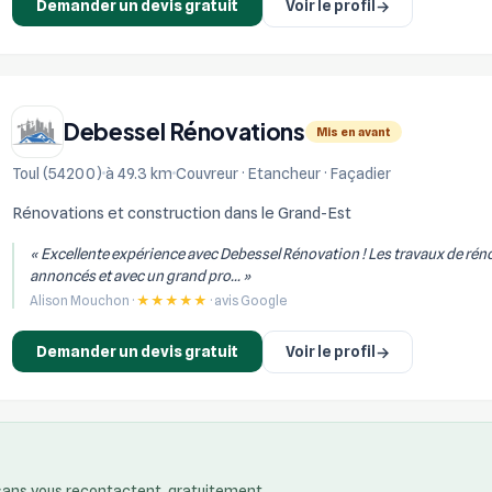
Demander un devis gratuit
Voir le profil
→
Debessel Rénovations
Mis en avant
Toul (54200)
à 49.3 km
Couvreur · Etancheur · Façadier
Rénovations et construction dans le Grand-Est
« Excellente expérience avec Debessel Rénovation ! Les travaux de réno
annoncés et avec un grand pro... »
Alison Mouchon ·
★★★★★
· avis Google
Demander un devis gratuit
Voir le profil
→
isans vous recontactent, gratuitement.