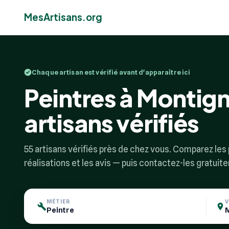
MesArtisans.org
Chaque artisan est vérifié avant d'apparaître ici
Peintres à Montig
artisans vérifiés
55 artisans vérifiés près de chez vous. Comparez les p
réalisations et les avis — puis contactez-les gratuit
MÉTIER
V