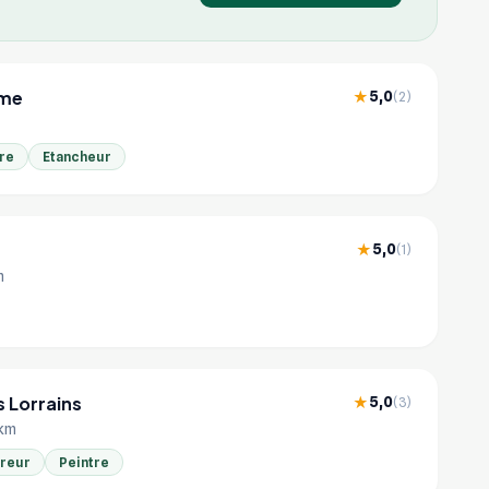
ome
5,0
★
(2)
re
Etancheur
5,0
★
(1)
m
 Lorrains
5,0
★
(3)
 km
reur
Peintre