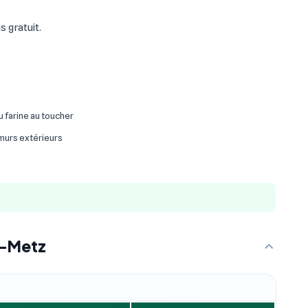
 gratuit.
ou farine au toucher
 murs extérieurs
s-Metz