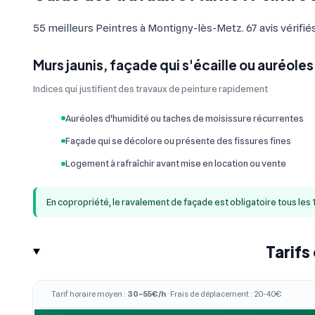
55 meilleurs Peintres à Montigny-lès-Metz. 67 avis vérifiés
Murs jaunis, façade qui s'écaille ou auréoles
Indices qui justifient des travaux de peinture rapidement
Auréoles d'humidité ou taches de moisissure récurrentes
Façade qui se décolore ou présente des fissures fines
Logement à rafraîchir avant mise en location ou vente
En copropriété, le ravalement de façade est obligatoire tous les 
Tarifs
Tarif horaire moyen :
30–55€/h
· Frais de déplacement : 20-40€