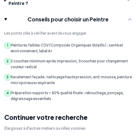
Peintre ?
Conseils pour choisir un Peintre
Les points clés à vérifier avant de vous engager
Peintures faibles COV (Composés Organiques Volatils) : santé et
1
environnement, label A+
2 couches minimum après impression, 3 couches pour changement
2
couleur radical
Ravalement façade : nettoyage haute pression, anti-mousse, peinture
3
microporeuse respirante
Préparation supports = 60% qualité finale : rebouchage, ponçage,
4
dégraissage essentiels
Continuer votre recherche
Élargissez à d'autres métiers ou villes voisines