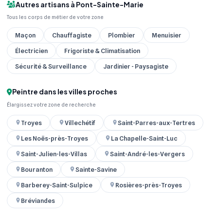
Autres artisans à Pont-Sainte-Marie
Tous les corps de métier de votre zone
Maçon
Chauffagiste
Plombier
Menuisier
Électricien
Frigoriste & Climatisation
Sécurité & Surveillance
Jardinier - Paysagiste
Peintre dans les villes proches
Élargissez votre zone de recherche
Troyes
Villechétif
Saint-Parres-aux-Tertres
Les Noës-près-Troyes
La Chapelle-Saint-Luc
Saint-Julien-les-Villas
Saint-André-les-Vergers
Bouranton
Sainte-Savine
Barberey-Saint-Sulpice
Rosières-près-Troyes
Bréviandes