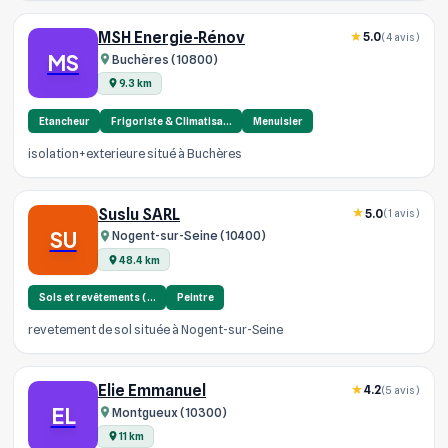
MSH Energie-Rénov
5.0
(4 avis)
MS
Buchères (10800)
9.3 km
Etancheur
Frigoriste & Climatisa…
Menuisier
isolation+exterieure situé à Buchères
Suslu SARL
5.0
(1 avis)
SU
Nogent-sur-Seine (10400)
48.4 km
Sols et revêtements (…
Peintre
revetement de sol située à Nogent-sur-Seine
Elie Emmanuel
4.2
(5 avis)
EL
Montgueux (10300)
11 km