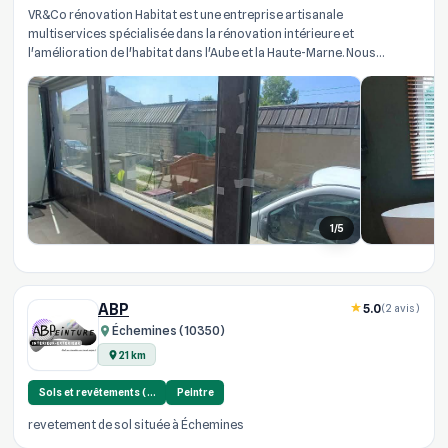
VR&Co rénovation Habitat est une entreprise artisanale
multiservices spécialisée dans la rénovation intérieure et
l'amélioration de l'habitat dans l'Aube et la Haute-Marne. Nous
intervenons directemen...
1/5
ABP
5.0
(2 avis)
Échemines (10350)
21 km
Sols et revêtements (…
Peintre
revetement de sol située à Échemines