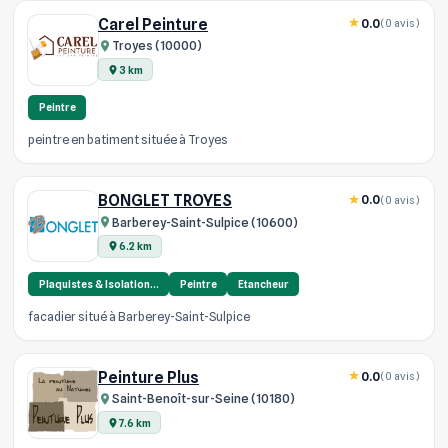
Carel Peinture
0.0
(0 avis)
Troyes (10000)
3 km
Peintre
peintre en batiment située à Troyes
BONGLET TROYES
0.0
(0 avis)
Barberey-Saint-Sulpice (10600)
6.2 km
Plaquistes & Isolation…
Peintre
Etancheur
facadier situé à Barberey-Saint-Sulpice
Peinture Plus
0.0
(0 avis)
Saint-Benoît-sur-Seine (10180)
7.6 km