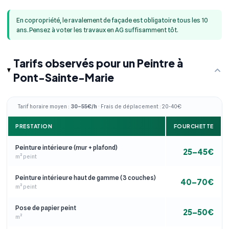
En copropriété, le ravalement de façade est obligatoire tous les 10
ans. Pensez à voter les travaux en AG suffisamment tôt.
Tarifs observés pour un Peintre à
Pont-Sainte-Marie
Tarif horaire moyen :
30–55€/h
· Frais de déplacement : 20-40€
PRESTATION
FOURCHETTE
Peinture intérieure (mur + plafond)
25–45€
m² peint
Peinture intérieure haut de gamme (3 couches)
40–70€
m² peint
Pose de papier peint
25–50€
m²