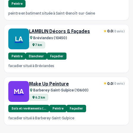
Peintre
peintre en batiment située à Saint-Benoît-sur-Seine
LAMBLIN Décors & Façades
0.0
(0 avis)
LA
Bréviandes (10450)
7 km
Peintre
Etancheur
Façadier
facadier situé à Bréviandes
Make Up Peinture
0.0
(0 avis)
MA
Barberey-Saint-Sulpice (10600)
6.2 km
Sols et revêtements (…
Peintre
Façadier
facadier situé à Barberey-Saint-Sulpice