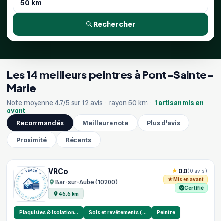
Rechercher
Les 14 meilleurs peintres à Pont-Sainte-
Marie
Note moyenne 4.7/5 sur 12 avis
·
rayon 50 km
·
1 artisan mis en
avant
Recommandés
Meilleure note
Plus d'avis
Proximité
Récents
VRCo
0.0
(0 avis)
Mis en avant
Bar-sur-Aube (10200)
Certifié
46.6 km
Plaquistes & Isolation…
Sols et revêtements (…
Peintre