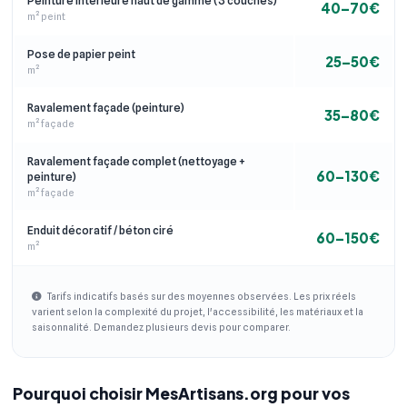
Peinture intérieure haut de gamme (3 couches)
40–70€
m² peint
Pose de papier peint
25–50€
m²
Ravalement façade (peinture)
35–80€
m² façade
Ravalement façade complet (nettoyage +
60–130€
peinture)
m² façade
Enduit décoratif / béton ciré
60–150€
m²
Tarifs indicatifs basés sur des moyennes observées. Les prix réels
varient selon la complexité du projet, l'accessibilité, les matériaux et la
saisonnalité. Demandez plusieurs devis pour comparer.
Pourquoi choisir MesArtisans.org pour vos