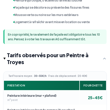
Peinture qui cloque, s'écaille ou farine au toucher
Façade qui se décolore ou présente des fissures fines
Mousse verte ou noire sur les murs extérieurs
Logement à rafraîchir avant mise en location ou vente
En copropriété, le ravalement de façade est obligatoire tous les 10
ans. Pensez à voter les travaux en AG suffisamment tôt.
Tarifs observés pour un Peintre à
Troyes
Tarif horaire moyen :
30–55€/h
· Frais de déplacement : 20-40€
PRESTATION
FOURCHETTE
Peinture intérieure (mur + plafond)
25–45€
m² peint