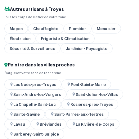
Autres artisans à Troyes
Tous les corps de métier de votre zone
Maçon
Chauffagiste
Plombier
Menuisier
Électricien
Frigoriste & Climatisation
Sécurité & Surveillance
Jardinier - Paysagiste
Peintre dans les villes proches
Élargissez votre zone de recherche
Les Noës-près-Troyes
Pont-Sainte-Marie
Saint-André-les-Vergers
Saint-Julien-les-Villas
La Chapelle-Saint-Luc
Rosières-près-Troyes
Sainte-Savine
Saint-Parres-aux-Tertres
Lavau
Bréviandes
La Rivière-de-Corps
Barberey-Saint-Sulpice