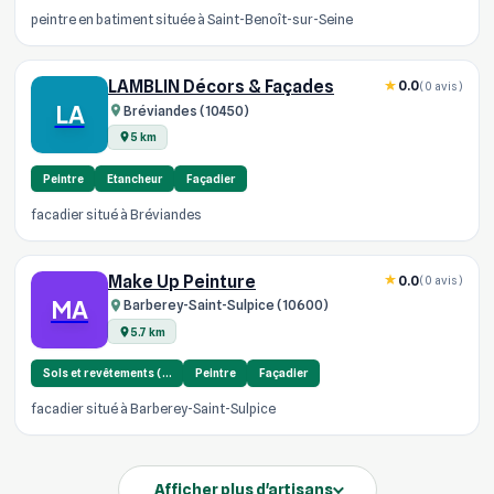
peintre en batiment située à Saint-Benoît-sur-Seine
LAMBLIN Décors & Façades
0.0
(0 avis)
LA
Bréviandes (10450)
5 km
Peintre
Etancheur
Façadier
facadier situé à Bréviandes
Make Up Peinture
0.0
(0 avis)
MA
Barberey-Saint-Sulpice (10600)
5.7 km
Sols et revêtements (…
Peintre
Façadier
facadier situé à Barberey-Saint-Sulpice
Afficher plus d'artisans