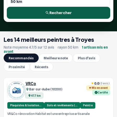
Rechercher
Les 14 meilleurs peintres à Troyes
Note moyenne 4.7/5 sur 12 avis
·
rayon 50 km
·
1 artisan mis en
avant
Recommandés
Meilleure note
Plus d'avis
Proximité
Récents
VRCo
0.0
(0 avis)
Mis en avant
Bar-sur-Aube (10200)
Certifié
47.7 km
Plaquistes & Isolation…
Sols et revêtements (…
Peintre
VR&Co rénovation Habitat est une entreprise artisanale