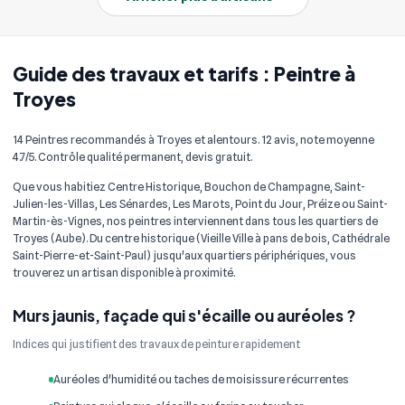
Guide des travaux et tarifs : Peintre à
Troyes
14 Peintres recommandés à Troyes et alentours. 12 avis, note moyenne
4.7/5. Contrôle qualité permanent, devis gratuit.
Que vous habitiez Centre Historique, Bouchon de Champagne, Saint-
Julien-les-Villas, Les Sénardes, Les Marots, Point du Jour, Préize ou Saint-
Martin-ès-Vignes, nos peintres interviennent dans tous les quartiers de
Troyes (Aube). Du centre historique (Vieille Ville à pans de bois, Cathédrale
Saint-Pierre-et-Saint-Paul) jusqu'aux quartiers périphériques, vous
trouverez un artisan disponible à proximité.
Murs jaunis, façade qui s'écaille ou auréoles ?
Indices qui justifient des travaux de peinture rapidement
Auréoles d'humidité ou taches de moisissure récurrentes