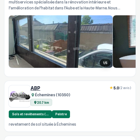
multiservices spécialisée dans la rénovation intérieure et
l'amélioration de l'habitat dans l'Aube et la Haute-Marne. Nous
intervenons directemen...
1/5
ABP
5.0
(2 avis)
Échemines (10350)
20.7 km
Sols et revêtements (…
Peintre
revetement de sol située à Échemines