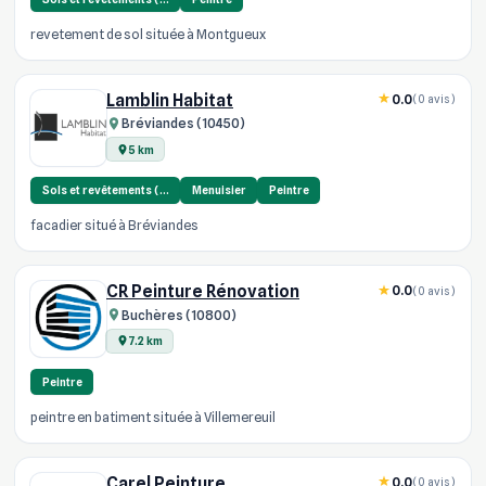
revetement de sol située à Montgueux
Lamblin Habitat
0.0
(0 avis)
Bréviandes (10450)
5 km
Sols et revêtements (…
Menuisier
Peintre
facadier situé à Bréviandes
CR Peinture Rénovation
0.0
(0 avis)
Buchères (10800)
7.2 km
Peintre
peintre en batiment située à Villemereuil
Carel Peinture
0.0
(0 avis)