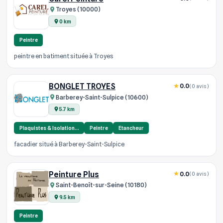
Troyes (10000)
0 km
Peintre
peintre en batiment située à Troyes
BONGLET TROYES
0.0
(0 avis)
Barberey-Saint-Sulpice (10600)
5.7 km
Plaquistes & Isolation…
Peintre
Etancheur
facadier situé à Barberey-Saint-Sulpice
Peinture Plus
0.0
(0 avis)
Saint-Benoît-sur-Seine (10180)
9.5 km
Peintre