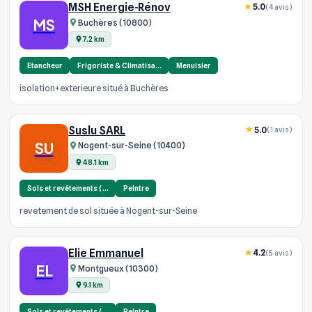
MSH Energie-Rénov
5.0
(4 avis)
MS
Buchères (10800)
7.2 km
Etancheur
Frigoriste & Climatisa…
Menuisier
isolation+exterieure situé à Buchères
Suslu SARL
5.0
(1 avis)
SU
Nogent-sur-Seine (10400)
48.1 km
Sols et revêtements (…
Peintre
revetement de sol située à Nogent-sur-Seine
Elie Emmanuel
4.2
(5 avis)
EL
Montgueux (10300)
9.1 km
Sols et revêtements (…
Peintre