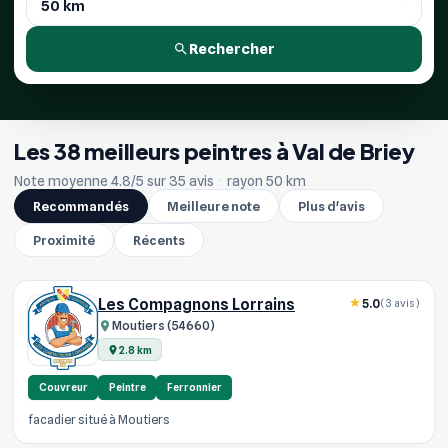
Rechercher
Les 38 meilleurs peintres à Val de Briey
Note moyenne 4.8/5 sur 35 avis
·
rayon 50 km
Recommandés
Meilleure note
Plus d'avis
Proximité
Récents
Les Compagnons Lorrains
5.0
(3 avis)
Moutiers (54660)
2.8 km
Couvreur
Peintre
Ferronnier
facadier situé à Moutiers