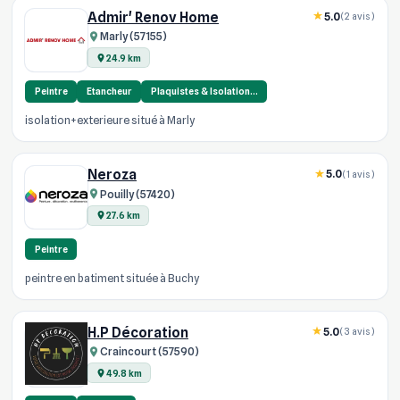
Admir' Renov Home
5.0
(2 avis)
Marly (57155)
24.9 km
Peintre
Etancheur
Plaquistes & Isolation…
isolation+exterieure situé à Marly
Neroza
5.0
(1 avis)
Pouilly (57420)
27.6 km
Peintre
peintre en batiment située à Buchy
H.P Décoration
5.0
(3 avis)
Craincourt (57590)
49.8 km