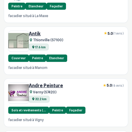
Peintre
Etancheur
Façadier
facadier situé à La Maxe
Antik
5.0
(1 avis)
Thionville (57100)
17.6 km
Couvreur
Peintre
Etancheur
facadier situé à Manom
Andre Peinture
5.0
(6 avis)
Verny (57420)
32.2 km
Sols et revêtements (…
Peintre
Façadier
facadier situé à Vigny