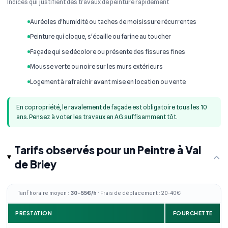
Indices qui justifient des travaux de peinture rapidement
Auréoles d'humidité ou taches de moisissure récurrentes
Peinture qui cloque, s'écaille ou farine au toucher
Façade qui se décolore ou présente des fissures fines
Mousse verte ou noire sur les murs extérieurs
Logement à rafraîchir avant mise en location ou vente
En copropriété, le ravalement de façade est obligatoire tous les 10
ans. Pensez à voter les travaux en AG suffisamment tôt.
Tarifs observés pour un Peintre à Val
de Briey
Tarif horaire moyen :
30–55€/h
· Frais de déplacement : 20-40€
PRESTATION
FOURCHETTE