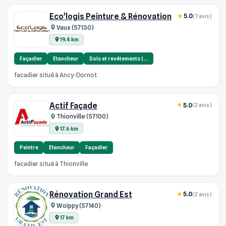
Eco'logis Peinture & Rénovation
5.0
(7 avis)
Vaux (57130)
19.4 km
Façadier
Etancheur
Sols et revêtements (…
facadier situé à Ancy-Dornot
Actif Façade
5.0
(2 avis)
Thionville (57100)
17.6 km
Peintre
Etancheur
Façadier
facadier situé à Thionville
Rénovation Grand Est
5.0
(2 avis)
Woippy (57140)
17 km