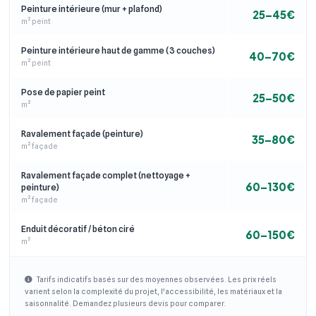
Peinture intérieure (mur + plafond)
25–45€
m² peint
Peinture intérieure haut de gamme (3 couches)
40–70€
m² peint
Pose de papier peint
25–50€
m²
Ravalement façade (peinture)
35–80€
m² façade
Ravalement façade complet (nettoyage +
60–130€
peinture)
m² façade
Enduit décoratif / béton ciré
60–150€
m²
Tarifs indicatifs basés sur des moyennes observées. Les prix réels
varient selon la complexité du projet, l'accessibilité, les matériaux et la
saisonnalité. Demandez plusieurs devis pour comparer.