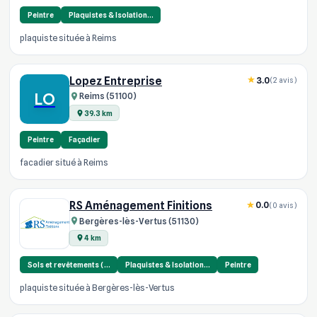
Peintre
Plaquistes & Isolation…
plaquiste située à Reims
Lopez Entreprise
3.0
(2 avis)
LO
Reims (51100)
39.3 km
Peintre
Façadier
facadier situé à Reims
RS Aménagement Finitions
0.0
(0 avis)
Bergères-lès-Vertus (51130)
4 km
Sols et revêtements (…
Plaquistes & Isolation…
Peintre
plaquiste située à Bergères-lès-Vertus