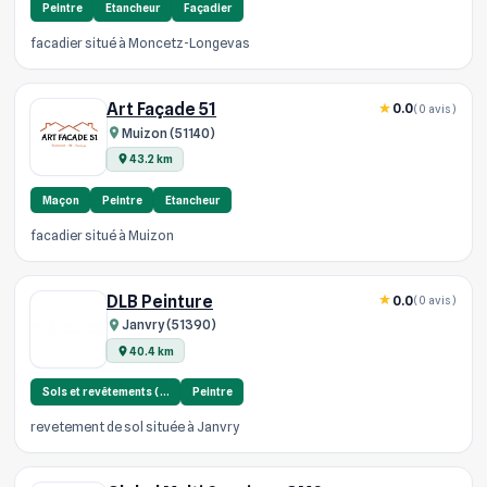
Peintre
Etancheur
Façadier
facadier situé à Moncetz-Longevas
Art Façade 51
0.0
(0 avis)
Muizon (51140)
43.2 km
Maçon
Peintre
Etancheur
facadier situé à Muizon
DLB Peinture
0.0
(0 avis)
Janvry (51390)
40.4 km
Sols et revêtements (…
Peintre
revetement de sol située à Janvry