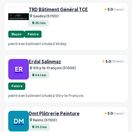
TRD Bâtiment Général TCE
5.0
(1 avis)
Saudoy (51120)
35.1 km
Maçon
Peintre
peintre en batiment située à Vindey
Erdal Salinmaz
5.0
(10 avis)
ER
Vitry-le-François (51300)
44.1 km
Peintre
peintre en batiment située à Vitry-le-François
Dmt Plâtrerie Peinture
5.0
(1 avis)
DM
Reims (51100)
39.3 km