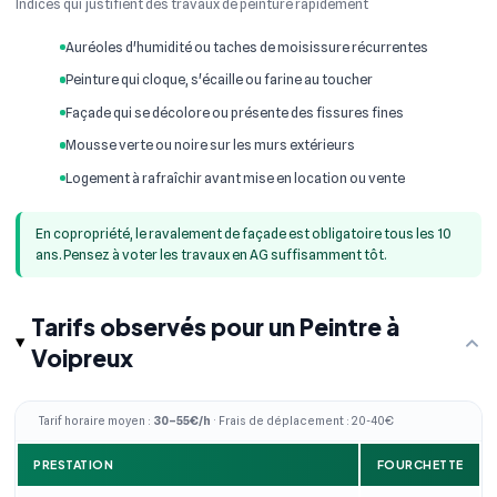
Indices qui justifient des travaux de peinture rapidement
Auréoles d'humidité ou taches de moisissure récurrentes
Peinture qui cloque, s'écaille ou farine au toucher
Façade qui se décolore ou présente des fissures fines
Mousse verte ou noire sur les murs extérieurs
Logement à rafraîchir avant mise en location ou vente
En copropriété, le ravalement de façade est obligatoire tous les 10
ans. Pensez à voter les travaux en AG suffisamment tôt.
Tarifs observés pour un Peintre à
Voipreux
Tarif horaire moyen :
30–55€/h
· Frais de déplacement : 20-40€
PRESTATION
FOURCHETTE