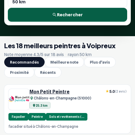
Rechercher
Les 18 meilleurs peintres à Voipreux
Note moyenne 4.3/5 sur 18 avis
·
rayon 50 km
Recommandés
Meilleure note
Plus d'avis
Proximité
Récents
Mon Petit Peintre
5.0
(2 avis)
Châlons-en-Champagne (51000)
25.3 km
Façadier
Peintre
Sols et revêtements (…
facadier situé à Châlons-en-Champagne