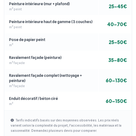
Peinture intérieure (mur + plafond)
25–45€
m² peint
Peinture intérieure haut de gamme (3 couches)
40–70€
m² peint
Pose de papier peint
25–50€
m²
Ravalement façade (peinture)
35–80€
m² façade
Ravalement façade complet (nettoyage +
60–130€
peinture)
m² façade
Enduit décoratif / béton ciré
60–150€
m²
Tarifs indicatifs basés sur des moyennes observées. Les prix réels
varient selon la complexité du projet, l'accessibilité, les matériaux et la
saisonnalité. Demandez plusieurs devis pour comparer.