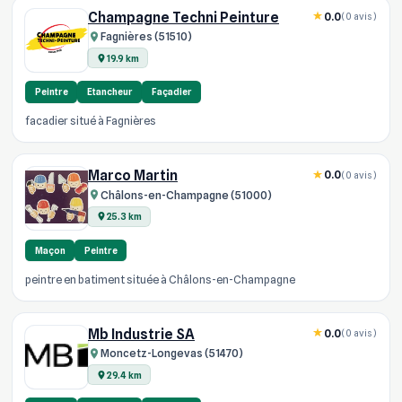
Champagne Techni Peinture
0.0
(0 avis)
Fagnières (51510)
19.9 km
Peintre
Etancheur
Façadier
facadier situé à Fagnières
Marco Martin
0.0
(0 avis)
Châlons-en-Champagne (51000)
25.3 km
Maçon
Peintre
peintre en batiment située à Châlons-en-Champagne
Mb Industrie SA
0.0
(0 avis)
Moncetz-Longevas (51470)
29.4 km