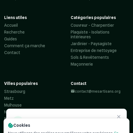
Liens utiles
Catégories populaires
Accueil
Couvreur - Charpentier
Recherche
Plaquiste - Isolations
intérieures
Guides
Jardinier - Paysagiste
Comment ça marche
Entreprise de nettoyage
Contact
Sols & Revêtements
Maçonnerie
Villes populaires
Contact
Strasbourg
contact@mesartisans.org
Metz
Mulhouse
Nancy
Reims
Besoin d'un
artisan ?
Cookies
Colmar
Haguenau
Recevez jusqu'à 3 devis comparatifs pour votre projet. C'est