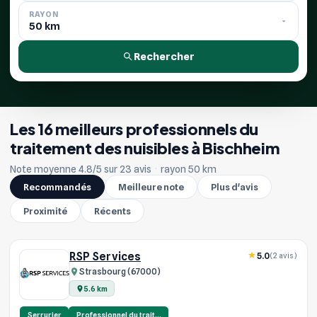
RAYON
Rechercher
Les 16 meilleurs professionnels du
traitement des nuisibles à Bischheim
Note moyenne 4.8/5 sur 23 avis
·
rayon 50 km
Recommandés
Meilleure note
Plus d'avis
Proximité
Récents
RSP Services
5.0
(2 avis)
Strasbourg (67000)
5.6 km
Serrurier
Professionnel du trait…