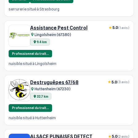
serrurerie situé à Strasbourg
Assistance Pest Control
5.0
(1 avis)
Lingolsheim (67380)
9.4 km
Professionnel du trait…
nuisible situé à Lingolsheim
Destruguêpes 67/68
5.0
(3 avis)
Huttenheim (67230)
32.7 km
Professionnel du trait…
nuisible situé à Huttenheim
ALSACE PUNAISES DETECT
5.0
(2 avis)