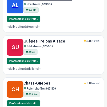
AL
Hœnheim (67800)
0.5 km
Professionnel du trait…
nuisible situé à Hœnheim
Guêpes Frelons Alsace
5.0
(9 avis)
GU
Biblisheim (67360)
31 km
Professionnel du trait…
nuisible situé à Biblisheim
Chass-Guepes
5.0
(4 avis)
CH
Reichshoffen (67110)
35.7 km
Professionnel du trait…