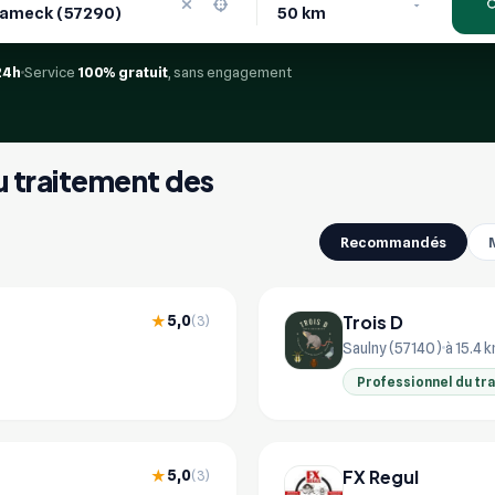
24h
Service
100% gratuit
, sans engagement
u traitement des
Recommandés
Trois D
5,0
★
(3)
Saulny (57140)
à 15.4 
Professionnel du tr
FX Regul
5,0
★
(3)