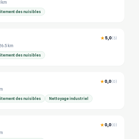
.1 km
aitement des nuisibles
5,0
★
(3)
26.5 km
aitement des nuisibles
0,0
★
(0)
km
aitement des nuisibles
Nettoyage industriel
0,0
★
(0)
km