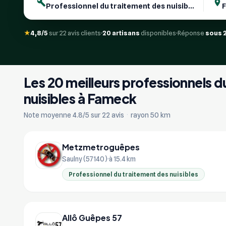
★
4,8/5
sur 22 avis clients
20 artisans
disponibles
Réponse
sous 
Les 20 meilleurs professionnels d
nuisibles à Fameck
Note moyenne 4.8/5 sur 22 avis
·
rayon 50 km
Metzmetroguêpes
Saulny (57140)
à 15.4 km
Professionnel du traitement des nuisibles
Allô Guêpes 57