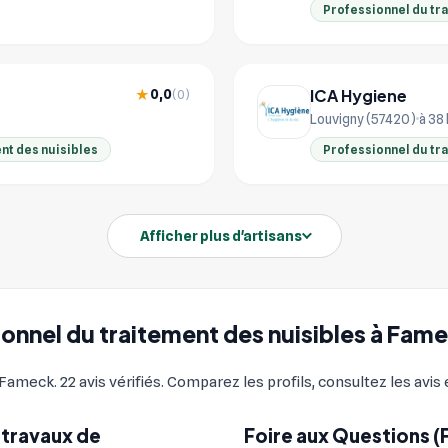
Professionnel du tr
ICA Hygiene
0,0
★
(0)
Louvigny (57420)
à 38
nt des nuisibles
Professionnel du tr
Afficher plus d'artisans
sionnel du traitement des nuisibles à Fam
ameck. 22 avis vérifiés. Comparez les profils, consultez les avis
 travaux de
Foire aux Questions (