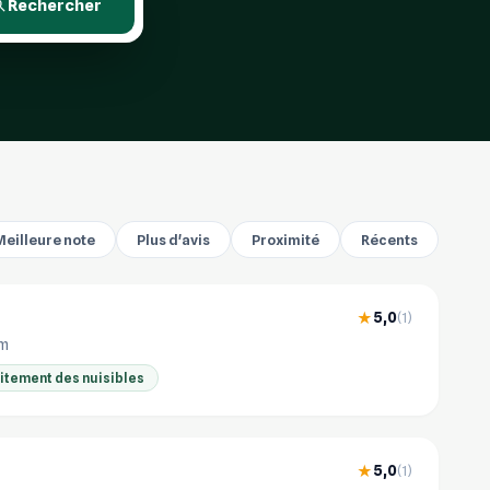
Rechercher
Meilleure note
Plus d'avis
Proximité
Récents
5,0
★
(1)
km
aitement des nuisibles
5,0
★
(1)