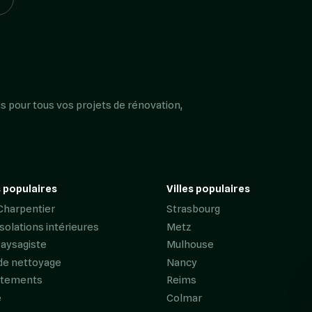
s pour tous vos projets de rénovation,
 populaires
Villes populaires
Charpentier
Strasbourg
Isolations intérieures
Metz
Paysagiste
Mulhouse
de nettoyage
Nancy
êtements
Reims
e
Colmar