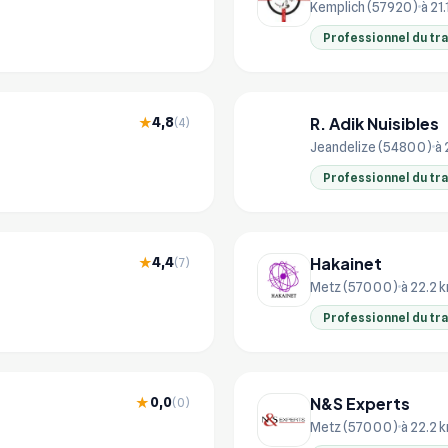
Kemplich (57920)
à 21
Professionnel du tr
R. Adik Nuisibles
4,8
★
(4)
R.
Jeandelize (54800)
à 
Professionnel du tr
Hakainet
4,4
★
(7)
Metz (57000)
à 22.2 
Professionnel du tr
N&S Experts
0,0
★
(0)
Metz (57000)
à 22.2 