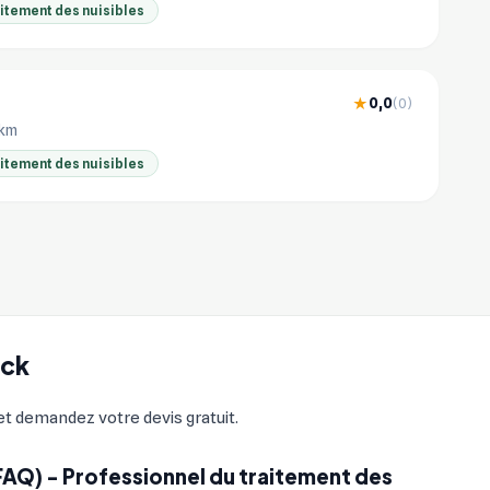
aitement des nuisibles
0,0
★
(0)
 km
aitement des nuisibles
eck
 et demandez votre devis gratuit.
FAQ) - Professionnel du traitement des