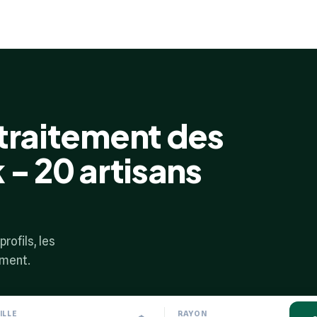
 traitement des
 - 20 artisans
rofils, les
ement.
ILLE
RAYON