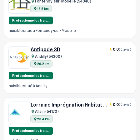
Fontenoy-sur-Moselle (54840)
16.5 km
Professionnel du trait…
nuisible situé à Fontenoy-sur-Moselle
Antipode 3D
0.0
(0 avis)
Andilly (54200)
26.2 km
Professionnel du trait…
nuisible situé à Andilly
Lorraine Imprégnation Habitat SARL
0.0
(0 avis)
Allain (54170)
23.4 km
Professionnel du trait…