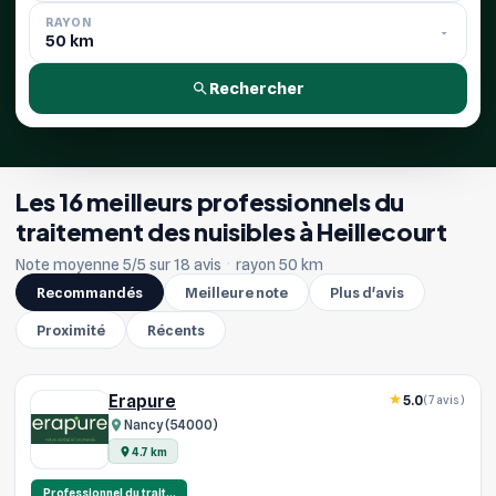
RAYON
Rechercher
Les 16 meilleurs professionnels du
traitement des nuisibles à Heillecourt
Note moyenne 5/5 sur 18 avis
·
rayon 50 km
Recommandés
Meilleure note
Plus d'avis
Proximité
Récents
Erapure
5.0
(7 avis)
Nancy (54000)
4.7 km
Professionnel du trait…