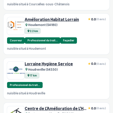
nuisible situé à Courcelles-sous-Châtenois
Amélioration Habitat Lorrain
0.0
(0 avis)
Houdemont (54180)
2.2 km
Couvreur
Professionnel du trait…
Façadier
nuisible situé à Houdemont
Lorraine Hygiène Service
0.0
(0 avis)
Houdreville (54330)
17 km
Professionnel du trait…
nuisible situé à Houdreville
Centre de L'Amélioration de L'Habit
0.0
(0 avis)