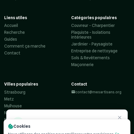
Liens utiles
Catégories populaires
Accueil
Couvreur - Charpentier
Recherche
Plaquiste - Isolations
intérieures
Guides
Jardinier - Paysagiste
Comment ça marche
Entreprise de nettoyage
Contact
Sols & Revêtements
Maçonnerie
Villes populaires
Contact
Strasbourg
contact@mesartisans.org
Metz
Mulhouse
Nancy
Reims
Besoin d'un
artisan ?
Cookies
Colmar
Haguenau
Recevez jusqu'à 3 devis comparatifs pour votre projet. C'est