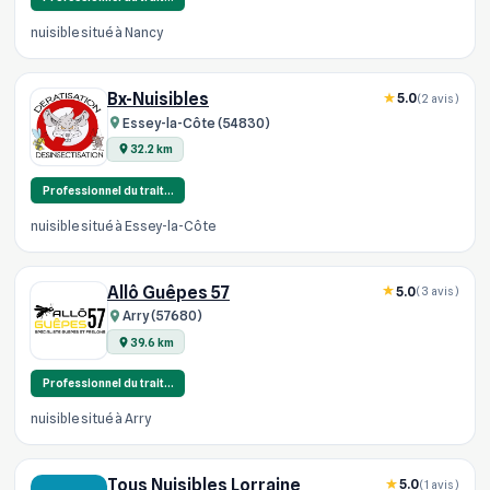
nuisible situé à Nancy
Bx-Nuisibles
5.0
(2 avis)
Essey-la-Côte (54830)
32.2 km
Professionnel du trait…
nuisible situé à Essey-la-Côte
Allô Guêpes 57
5.0
(3 avis)
Arry (57680)
39.6 km
Professionnel du trait…
nuisible situé à Arry
Tous Nuisibles Lorraine
5.0
(1 avis)