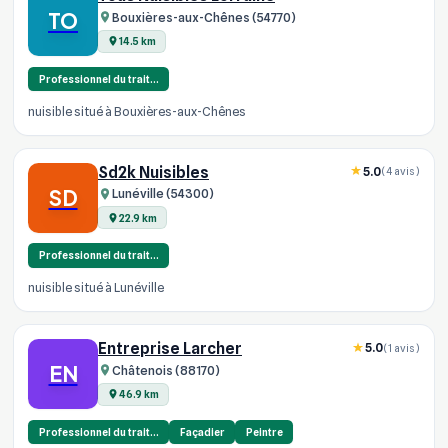
TO
Bouxières-aux-Chênes (54770)
14.5 km
Professionnel du trait…
nuisible situé à Bouxières-aux-Chênes
Sd2k Nuisibles
5.0
(4 avis)
SD
Lunéville (54300)
22.9 km
Professionnel du trait…
nuisible situé à Lunéville
Entreprise Larcher
5.0
(1 avis)
EN
Châtenois (88170)
46.9 km
Professionnel du trait…
Façadier
Peintre