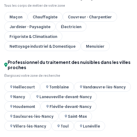
Tous les corps de métier de votre zone
Maçon
Chauffagiste
Couvreur - Charpentier
Jardinier - Paysagiste
Électricien
Frigoriste & Climatisation
Nettoyage industriel & Domestique
Menuisier
Professionnel du traitement des nuisibles dans les villes
proches
Élargissez votre zone de recherche
Heillecourt
Tomblaine
Vandœuvre-lès-Nancy
Nancy
Laneuveville-devant-Nancy
Houdemont
Fléville-devant-Nancy
Saulxures-lès-Nancy
Saint-Max
Villers-lès-Nancy
Toul
Lunéville