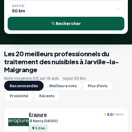
RAYON
Rechercher
Les 20 meilleurs professionnels du
traitement des nuisibles à Jarville-la-
Malgrange
Note moyenne 5/5 sur 18 avis
·
rayon 50 km
Recommandés
Meilleure note
Plus d'avis
Proximité
Récents
Erapure
5.0
(7 avis)
Nancy (54000)
3.3 km