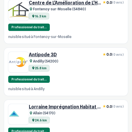
Centre de L'Amélioration de L'Habit
0.0
(0 avis)
Fontenoy-sur-Moselle (54840)
16.3 km
Professionnel du trait…
nuisible situé à Fontenoy-sur-Moselle
Antipode 3D
0.0
(0 avis)
Andilly (54200)
25.8 km
Professionnel du trait…
nuisible situé à Andilly
Lorraine Imprégnation Habitat SARL
0.0
(0 avis)
Allain (54170)
24.6 km
Professionnel du trait…