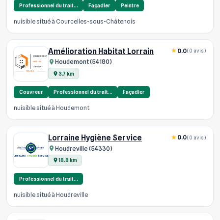
Professionnel du trait…
Façadier
Peintre
nuisible situé à Courcelles-sous-Châtenois
Amélioration Habitat Lorrain
0.0
(0 avis)
Houdemont (54180)
3.7 km
Couvreur
Professionnel du trait…
Façadier
nuisible situé à Houdemont
Lorraine Hygiène Service
0.0
(0 avis)
Houdreville (54330)
18.8 km
Professionnel du trait…
nuisible situé à Houdreville