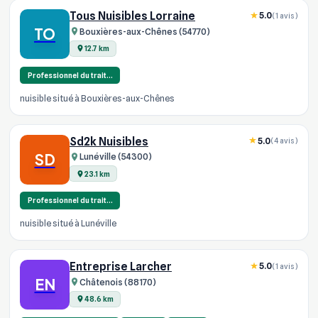
Tous Nuisibles Lorraine
5.0
(1 avis)
TO
Bouxières-aux-Chênes (54770)
12.7 km
Professionnel du trait…
nuisible situé à Bouxières-aux-Chênes
Sd2k Nuisibles
5.0
(4 avis)
SD
Lunéville (54300)
23.1 km
Professionnel du trait…
nuisible situé à Lunéville
Entreprise Larcher
5.0
(1 avis)
EN
Châtenois (88170)
48.6 km