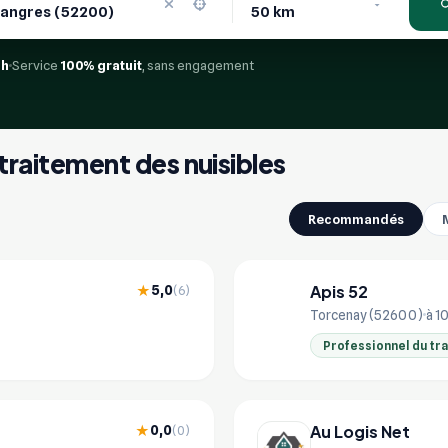
4h
Service
100% gratuit
, sans engagement
 traitement des nuisibles
Recommandés
Apis 52
5,0
★
(6)
AP
Torcenay (52600)
à 1
Professionnel du tr
Au Logis Net
0,0
★
(0)