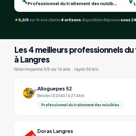
★
5,0/5
sur 16 avis clients
4 artisans
disponibles
Réponse
sous 2
Les 4 meilleurs professionnels du
à Langres
Note moyenne 5/5 sur 16 avis
·
rayon 50 km
Alloguepes 52
Biesles (52340)
à 27.4 km
Professionnel du traitement des nuisibles
Doras Langres