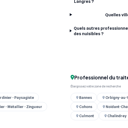
Langres ?
Quelles vil
Quels autres professionne
des nuisibles ?
Professionnel du trait
Élargissez votre zone de recherche
rdinier - Paysagiste
Bannes
Orbigny-au-
er - Métallier - Zingueur
Cohons
Noidant-Cha
Culmont
Chalindrey