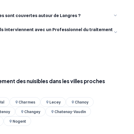
les sont couvertes autour de Langres ?
ls interviennent avec un Professionnel du traitement
ement des nuisibles dans les villes proches
Val
Charmes
Lecey
Chanoy
tenoy
Changey
Chatenay-Vaudin
Nogent