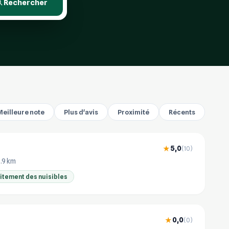
Rechercher
Meilleure note
Plus d'avis
Proximité
Récents
5,0
★
(10)
0.9 km
aitement des nuisibles
0,0
★
(0)