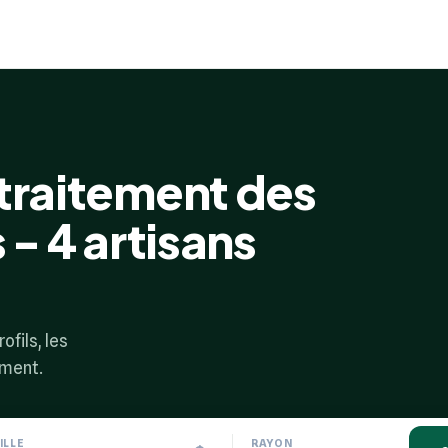
 traitement des
 - 4 artisans
ofils, les
ement.
ILLE
RAYON