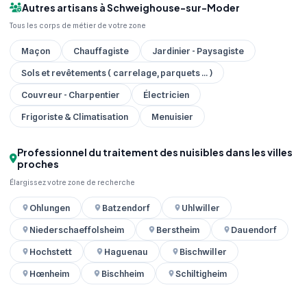
Autres artisans à Schweighouse-sur-Moder
Tous les corps de métier de votre zone
Maçon
Chauffagiste
Jardinier - Paysagiste
Sols et revêtements ( carrelage, parquets ... )
Couvreur - Charpentier
Électricien
Frigoriste & Climatisation
Menuisier
Professionnel du traitement des nuisibles dans les villes
proches
Élargissez votre zone de recherche
Ohlungen
Batzendorf
Uhlwiller
Niederschaeffolsheim
Berstheim
Dauendorf
Hochstett
Haguenau
Bischwiller
Hœnheim
Bischheim
Schiltigheim