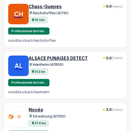
Chass-Guepes
5.0
(4 avis)
CH
Reichshoffen (67110)
14.1 km
Professionnel du trait…
nuisible situé à Reichshoffen
ALSACE PUNAISES DETECT
5.0
(2 avis)
AL
Hœnheim (67800)
21.5 km
Professionnel du trait…
nuisible situé à Hœnheim
Nocéo
3.0
(2 avis)
Strasbourg (67100)
27.4 km