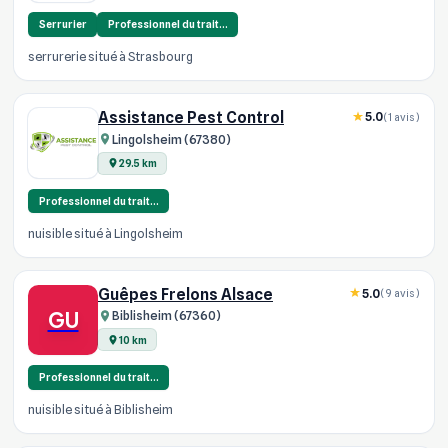
Serrurier
Professionnel du trait…
serrurerie situé à Strasbourg
Assistance Pest Control
5.0
(1 avis)
Lingolsheim (67380)
29.5 km
Professionnel du trait…
nuisible situé à Lingolsheim
Guêpes Frelons Alsace
5.0
(9 avis)
GU
Biblisheim (67360)
10 km
Professionnel du trait…
nuisible situé à Biblisheim