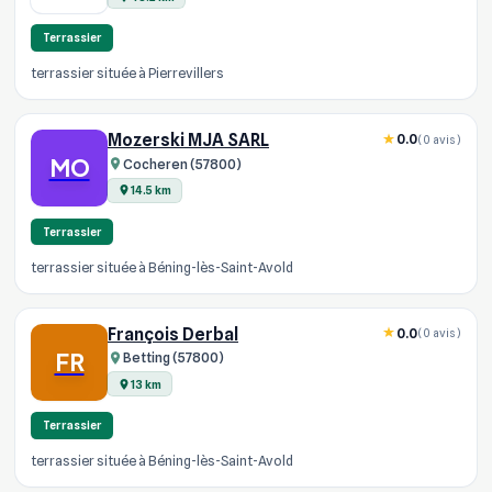
Terrassier
terrassier située à Pierrevillers
Mozerski MJA SARL
0.0
(0 avis)
MO
Cocheren (57800)
14.5 km
Terrassier
terrassier située à Béning-lès-Saint-Avold
François Derbal
0.0
(0 avis)
FR
Betting (57800)
13 km
Terrassier
terrassier située à Béning-lès-Saint-Avold