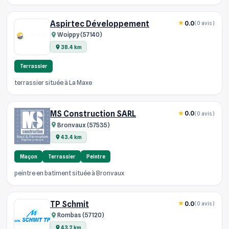
Aspirtec Développement
0.0
(0 avis)
Woippy (57140)
38.4 km
Terrassier
terrassier située à La Maxe
MS Construction SARL
0.0
(0 avis)
Bronvaux (57535)
43.4 km
Maçon
Terrassier
Peintre
peintre en batiment située à Bronvaux
TP Schmit
0.0
(0 avis)
Rombas (57120)
43.2 km