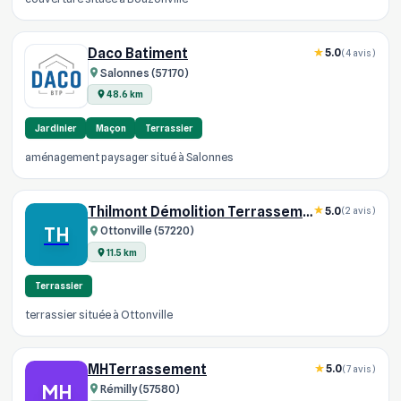
Daco Batiment
5.0
(4 avis)
Salonnes (57170)
48.6 km
Jardinier
Maçon
Terrassier
aménagement paysager situé à Salonnes
Thilmont Démolition Terrassement
5.0
(2 avis)
TH
Ottonville (57220)
11.5 km
Terrassier
terrassier située à Ottonville
MHTerrassement
5.0
(7 avis)
MH
Rémilly (57580)