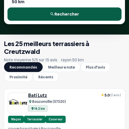
Rechercher
Les 25 meilleurs terrassiers à
Creutzwald
Note moyenne 5/5 sur 15 avis
·
rayon 50 km
Recommandés
Meilleure note
Plus d'avis
Proximité
Récents
Bati Lutz
5.0
(2 avis)
Bouzonville (57320)
14.2 km
Maçon
Terrassier
Couvreur
couverture située à Bouzonville