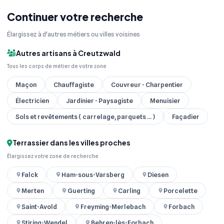
Continuer votre recherche
Élargissez à d'autres métiers ou villes voisines
Autres artisans à Creutzwald
Tous les corps de métier de votre zone
Maçon
Chauffagiste
Couvreur - Charpentier
Électricien
Jardinier - Paysagiste
Menuisier
Sols et revêtements ( carrelage, parquets ... )
Façadier
Terrassier dans les villes proches
Élargissez votre zone de recherche
Falck
Ham-sous-Varsberg
Diesen
Merten
Guerting
Carling
Porcelette
Saint-Avold
Freyming-Merlebach
Forbach
Stiring-Wendel
Behren-lès-Forbach