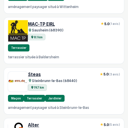
aménagement paysager situé à Wittenheim
MAC-TP EIRL
5.0
(1 avis)
Sausheim (68390)
8.1 km
Terrassier
terrassier située à Baldersheim
Steas
5.0
(3 avis)
Steinbrunn-le-Bas (68440)
19.7 km
Maçon
Terrassier
Jardinier
aménagement paysager situé à Steinbrunn-le-Bas
Alter
5.0
(5 avis)