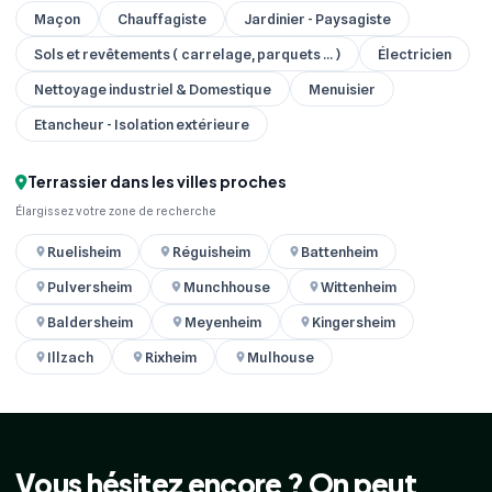
Maçon
Chauffagiste
Jardinier - Paysagiste
Sols et revêtements ( carrelage, parquets ... )
Électricien
Nettoyage industriel & Domestique
Menuisier
Etancheur - Isolation extérieure
Terrassier dans les villes proches
Élargissez votre zone de recherche
Ruelisheim
Réguisheim
Battenheim
Pulversheim
Munchhouse
Wittenheim
Baldersheim
Meyenheim
Kingersheim
Illzach
Rixheim
Mulhouse
Vous hésitez encore ? On peut