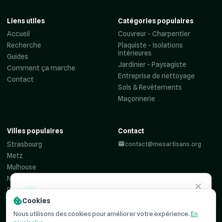
Liens utiles
Catégories populaires
Accueil
Couvreur - Charpentier
Recherche
Plaquiste - Isolations
intérieures
Guides
Jardinier - Paysagiste
Comment ça marche
Entreprise de nettoyage
Contact
Sols & Revêtements
Maçonnerie
Villes populaires
Contact
Strasbourg
contact@mesartisans.org
Metz
Mulhouse
Nancy
Reims
Besoin d'un
artisan ?
Cookies
Colmar
Haguenau
Recevez jusqu'à 3 devis comparatifs pour votre projet. C'est
Nous utilisons des cookies pour améliorer votre expérience.
En
simple, rapide et
100% gratuit
.