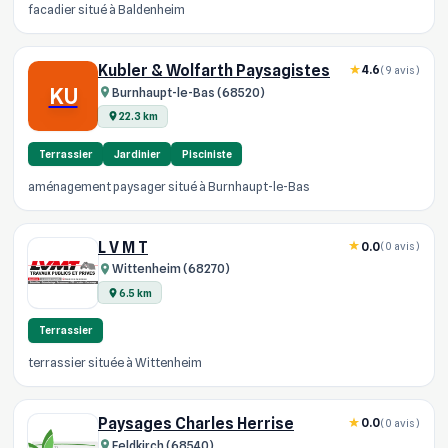
facadier situé à Baldenheim
Kubler & Wolfarth Paysagistes
4.6
(9 avis)
KU
Burnhaupt-le-Bas (68520)
22.3 km
Terrassier
Jardinier
Pisciniste
aménagement paysager situé à Burnhaupt-le-Bas
L V M T
0.0
(0 avis)
Wittenheim (68270)
6.5 km
Terrassier
terrassier située à Wittenheim
Paysages Charles Herrise
0.0
(0 avis)
Feldkirch (68540)