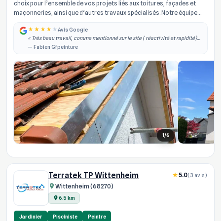
choix pour l’ensemble de vos projets liés aux toitures, façades et
maçonneries, ainsi que d’autres travaux spécialisés. Notre équipe
d’arti...
Avis Google
« Très beau travail, comme mentionné sur le site ( réactivité et rapidité)
effectivement je les ai contacté dans la semaine qui à suivi j'ai obtenu un
— Fabien Gfpeinture
rdv, il est... »
1/6
Terratek TP Wittenheim
5.0
(3 avis)
Wittenheim (68270)
6.5 km
Jardinier
Pisciniste
Peintre