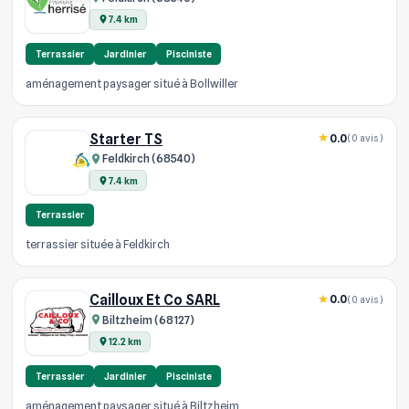
7.4 km
Terrassier
Jardinier
Pisciniste
aménagement paysager situé à Bollwiller
Starter TS
0.0
(0 avis)
Feldkirch (68540)
7.4 km
Terrassier
terrassier située à Feldkirch
Cailloux Et Co SARL
0.0
(0 avis)
Biltzheim (68127)
12.2 km
Terrassier
Jardinier
Pisciniste
aménagement paysager situé à Biltzheim