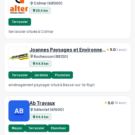
Colmar (68000)
28.6 km
Terrassier
terrassier située à Colmar
Joannes Paysages et Environnement
5.0
(1 avis)
Rochesson (88120)
44.8 km
Terrassier
Jardinier
Pisciniste
aménagement paysager situé à Basse-sur-le-Rupt
Ab Travaux
5.0
(10 avis)
AB
Sélestat (67600)
44.4 km
Maçon
Terrassier
Etancheur