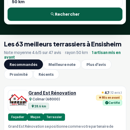
Rechercher
Les 63 meilleurs terrassiers à Ensisheim
Note moyenne 4.6/5 sur 47 avis
·
rayon 50 km
·
1 artisan mis en
avant
Recommandés
Meilleure note
Plus d'avis
Proximité
Récents
Grand Est Rénovation
4.7
(12 avis)
Mis en avant
Colmar (68000)
Certifié
28.6 km
Façadier
Maçon
Terrassier
Grand Est Rénovation se positionne comme votre partenaire de