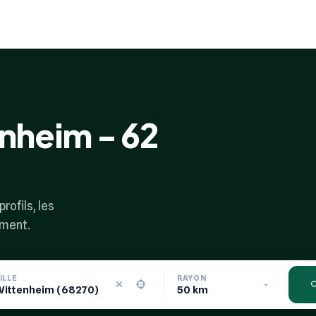
enheim - 62
rofils, les
ement.
ILLE
RAYON