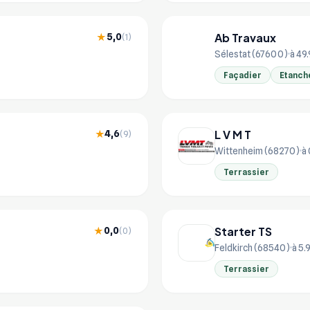
Ab Travaux
5,0
★
(1)
AB
Sélestat (67600)
à 49
Façadier
Etanch
L V M T
4,6
★
(9)
Wittenheim (68270)
à
Terrassier
Starter TS
0,0
★
(0)
Feldkirch (68540)
à 5.
Terrassier