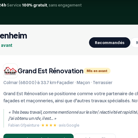
24h
Service
100% gratuit
, sans engagement
ttenheim
Recommandés
n avant
Grand Est Rénovation
Mis en avant
Colmar (68000)
à 33.7 km
Façadier · Maçon · Terrassier
Grand Est Rénovation se positionne comme votre partenaire de choi
façades et maçonneries, ainsi que d’autres travaux spécialisés. Not
réalisation de constructi...
« Très beau travail, comme mentionné sur le site ( réactivité et rapidité
j'ai obtenu un rdv, il est... »
Fabien Gfpeinture ·
★★★★
· avis Google