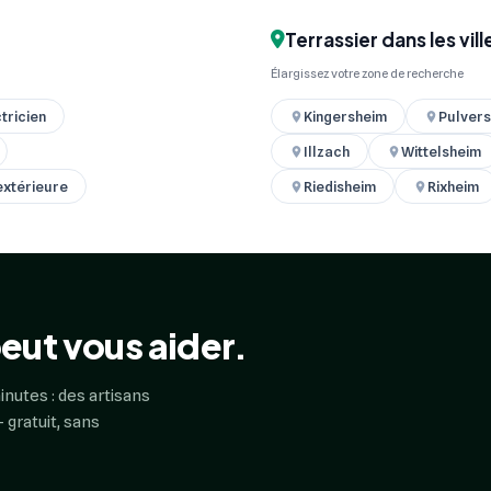
Terrassier dans les vil
Élargissez votre zone de recherche
tricien
Kingersheim
Pulver
Illzach
Wittelsheim
 extérieure
Riedisheim
Rixheim
eut vous aider.
inutes : des artisans
 gratuit, sans