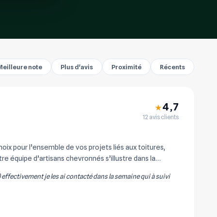
Meilleure note
Plus d'avis
Proximité
Récents
4,7
★
12 avis clients
x pour l’ensemble de vos projets liés aux toitures,
re équipe d’artisans chevronnés s’illustre dans la
) effectivement je les ai contacté dans la semaine qui à suivi