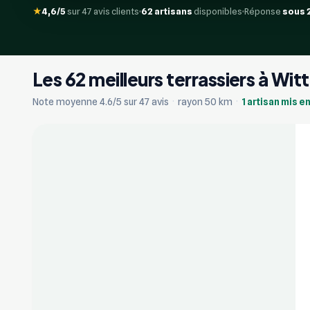
★
4,6/5
sur 47 avis clients
62 artisans
disponibles
Réponse
sous 
Les 62 meilleurs terrassiers à Wi
+17
Note moyenne 4.6/5 sur 47 avis
·
rayon 50 km
·
1 artisan mis e
Vérifié