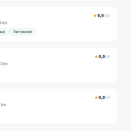
5,0
★
(10)
.9 km
eur
Terrassier
0,0
★
(0)
 0 km
0,0
★
(0)
9 km