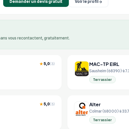
Demander un devis gratuit
Voir le profil
→
isans vous recontactent, gratuitement.
MAC-TP EIRL
5,0
★
(3)
Sausheim (68390)
à 7
Terrassier
Alter
5,0
★
(3)
Colmar (68000)
à 33.
Terrassier