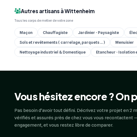
Autres artisans à Wittenheim
Tous les corps de métier de votre zone
Maçon
Chauffagiste
Jardinier - Paysagiste
Élec
Sols et revêtements ( carrelage, parquets ... )
Menuisier
Nettoyage industriel & Domestique
Etancheur - Isolation
Vous hésitez encore ? On p
Pas besoin d'avoir tout défini. Décrivez votre projet en 2 m
vérifiés et assurés près de chez vous vous recontactent —
engagement, et vous restez libre de comparer.