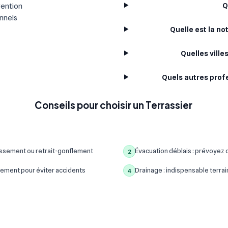
Q
vention
onnels
Quelle est la n
Quelles vill
Quels autres prof
Conseils pour choisir un Terrassier
assement ou retrait-gonflement
Évacuation déblais : prévoyez c
2
ement pour éviter accidents
Drainage : indispensable terrain
4