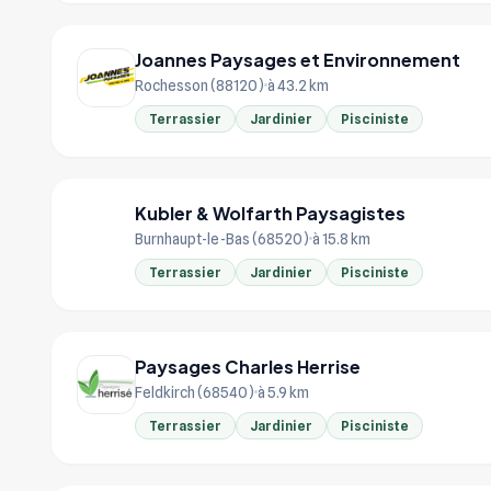
Joannes Paysages et Environnement
Rochesson (88120)
à 43.2 km
Terrassier
Jardinier
Pisciniste
Kubler & Wolfarth Paysagistes
KU
Burnhaupt-le-Bas (68520)
à 15.8 km
Terrassier
Jardinier
Pisciniste
Paysages Charles Herrise
Feldkirch (68540)
à 5.9 km
Terrassier
Jardinier
Pisciniste