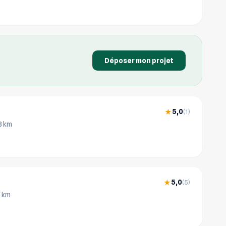
Déposer mon projet
5,0
★
(1)
.3 km
5,0
★
(5)
7 km