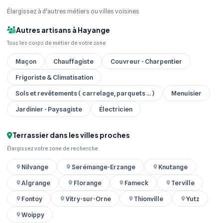
Élargissez à d'autres métiers ou villes voisines
Autres artisans à Hayange
Tous les corps de métier de votre zone
Maçon
Chauffagiste
Couvreur - Charpentier
Frigoriste & Climatisation
Sols et revêtements ( carrelage, parquets ... )
Menuisier
Jardinier - Paysagiste
Électricien
Terrassier dans les villes proches
Élargissez votre zone de recherche
Nilvange
Serémange-Erzange
Knutange
Algrange
Florange
Fameck
Terville
Fontoy
Vitry-sur-Orne
Thionville
Yutz
Woippy