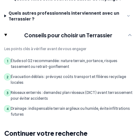
Quels autres professionnels interviennent avec un
Terrassier ?
Conseils pour choisir un Terrassier
Les points clés à vérifier avant de vous engager
Étude sol G2 recommandée : nature terrain, portance, risques
1
tassement ou retrait-gonflement
Évacuation déblais : prévoyez coûts transport et filières recyclage
2
locales
Réseaux enterrés : demandez plan réseaux (DICT) avant terrassement
3
pour éviter accidents
Drainage : indispensable terrain argileux ou humide, évite infiltrations
4
futures
Continuer votre recherche