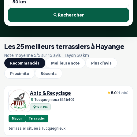
Rechercher
Les 25 meilleurs terrassiers à Hayange
Note moyenne 5/5 sur 15 avis
·
rayon 50 km
Recommandés
Meilleure note
Plus d'avis
Proximité
Récents
Abtp & Recyclage
5.0
(4 avis)
Tucquegnieux (54640)
12.8 km
Maçon
Terrassier
terrassier située à Tucquegnieux