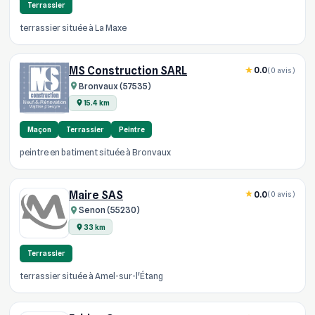
Terrassier
terrassier située à La Maxe
MS Construction SARL
0.0
(0 avis)
Bronvaux (57535)
15.4 km
Maçon
Terrassier
Peintre
peintre en batiment située à Bronvaux
Maire SAS
0.0
(0 avis)
Senon (55230)
33 km
Terrassier
terrassier située à Amel-sur-l'Étang