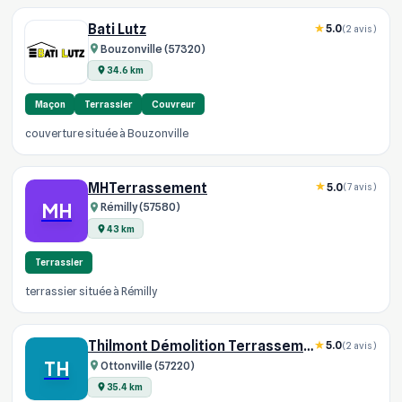
Bati Lutz
5.0
(2 avis)
Bouzonville (57320)
34.6 km
Maçon
Terrassier
Couvreur
couverture située à Bouzonville
MHTerrassement
5.0
(7 avis)
MH
Rémilly (57580)
43 km
Terrassier
terrassier située à Rémilly
Thilmont Démolition Terrassement
5.0
(2 avis)
TH
Ottonville (57220)
35.4 km