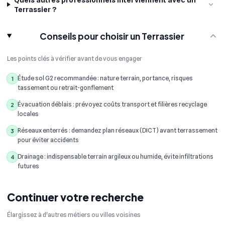
Terrassier ?
Conseils pour choisir un Terrassier
Les points clés à vérifier avant de vous engager
Étude sol G2 recommandée : nature terrain, portance, risques
1
tassement ou retrait-gonflement
Évacuation déblais : prévoyez coûts transport et filières recyclage
2
locales
Réseaux enterrés : demandez plan réseaux (DICT) avant terrassement
3
pour éviter accidents
Drainage : indispensable terrain argileux ou humide, évite infiltrations
4
futures
Continuer votre recherche
Élargissez à d'autres métiers ou villes voisines