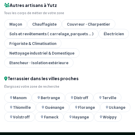
Autres artisans à Yutz
Tous les corps de métier de votre zone
Maçon
Chauffagiste
Couvreur - Charpentier
Sols et revêtements ( carrelage, parquets ... )
Électricien
Frigoriste & Climatisation
Nettoyage industriel & Domestique
Etancheur - Isolation extérieure
Terrassier dans les villes proches
Élargissez votre zone de recherche
Manom
Bertrange
Distroff
Terville
Thionville
Guénange
Florange
Uckange
Volstroff
Fameck
Hayange
Woippy