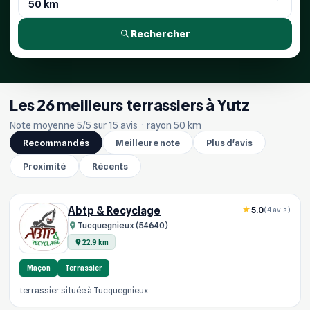
Rechercher
Les 26 meilleurs terrassiers à Yutz
Note moyenne 5/5 sur 15 avis
·
rayon 50 km
Recommandés
Meilleure note
Plus d'avis
Proximité
Récents
Abtp & Recyclage
5.0
(4 avis)
Tucquegnieux (54640)
22.9 km
Maçon
Terrassier
terrassier située à Tucquegnieux