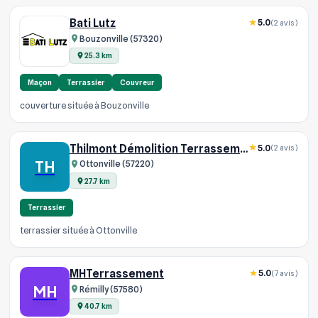
Bati Lutz
5.0
(2 avis)
Bouzonville (57320)
25.3 km
Maçon
Terrassier
Couvreur
couverture située à Bouzonville
Thilmont Démolition Terrassement
5.0
(2 avis)
TH
Ottonville (57220)
27.7 km
Terrassier
terrassier située à Ottonville
MHTerrassement
5.0
(7 avis)
MH
Rémilly (57580)
40.7 km