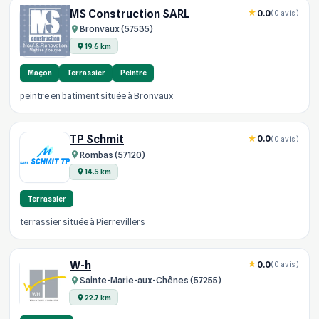
MS Construction SARL
0.0
(0 avis)
Bronvaux (57535)
19.6 km
Maçon
Terrassier
Peintre
peintre en batiment située à Bronvaux
TP Schmit
0.0
(0 avis)
Rombas (57120)
14.5 km
Terrassier
terrassier située à Pierrevillers
W-h
0.0
(0 avis)
Sainte-Marie-aux-Chênes (57255)
22.7 km