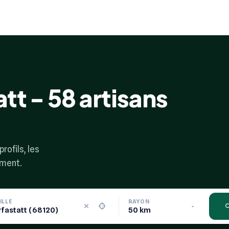
att - 58 artisans
rofils, les
ement.
ILLE
RAYON