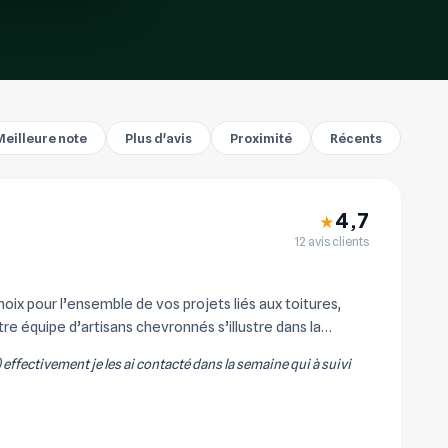
Meilleure note
Plus d'avis
Proximité
Récents
4,7
★
12 avis clients
x pour l’ensemble de vos projets liés aux toitures,
re équipe d’artisans chevronnés s’illustre dans la
) effectivement je les ai contacté dans la semaine qui à suivi