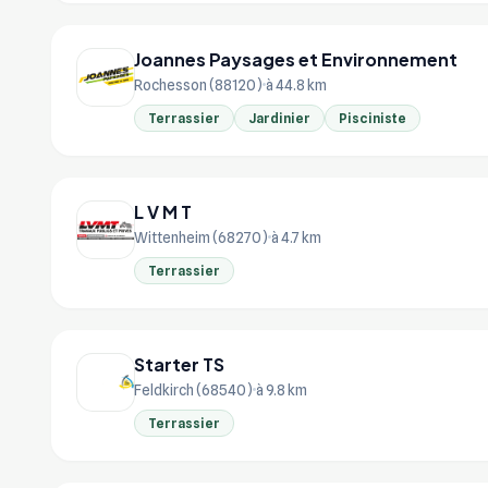
Joannes Paysages et Environnement
Rochesson (88120)
à 44.8 km
Terrassier
Jardinier
Pisciniste
L V M T
Wittenheim (68270)
à 4.7 km
Terrassier
Starter TS
Feldkirch (68540)
à 9.8 km
Terrassier