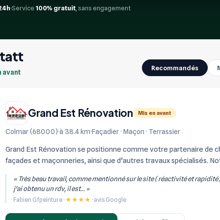
24h
Service
100% gratuit
, sans engagement
statt
Recommandés
n avant
Grand Est Rénovation
Mis en avant
Colmar (68000)
à 38.4 km
Façadier · Maçon · Terrassier
Grand Est Rénovation se positionne comme votre partenaire de choi
façades et maçonneries, ainsi que d’autres travaux spécialisés. Not
réalisation de constructi...
« Très beau travail, comme mentionné sur le site ( réactivité et rapidité
j'ai obtenu un rdv, il est... »
Fabien Gfpeinture ·
★★★★
· avis Google