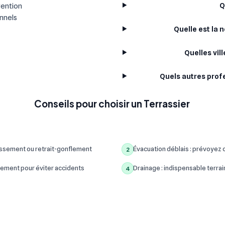
Q
vention
onnels
Quelle est la 
Quelles vil
Quels autres prof
Conseils pour choisir un Terrassier
assement ou retrait-gonflement
Évacuation déblais : prévoyez c
2
ement pour éviter accidents
Drainage : indispensable terrain
4