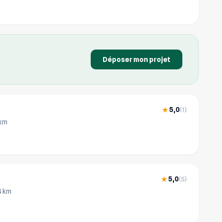
Déposer mon projet
5,0
★
(1)
 km
5,0
★
(5)
4 km