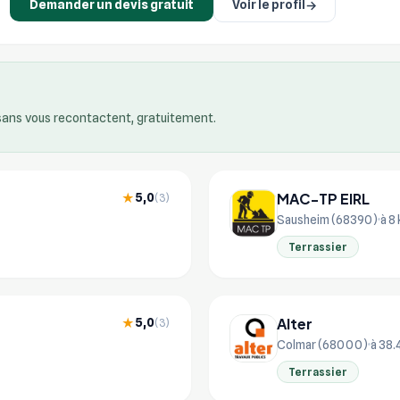
Demander un devis gratuit
Voir le profil
→
isans vous recontactent, gratuitement.
MAC-TP EIRL
5,0
★
(3)
Sausheim (68390)
à 8
Terrassier
Alter
5,0
★
(3)
Colmar (68000)
à 38.
Terrassier