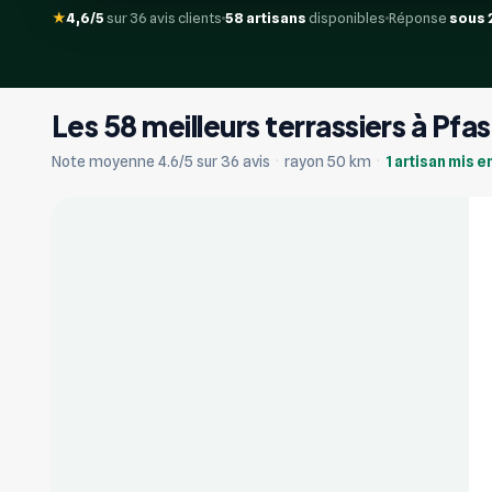
★
4,6/5
sur 36 avis clients
58 artisans
disponibles
Réponse
sous 
Les 58 meilleurs terrassiers à Pfa
+17
Note moyenne 4.6/5 sur 36 avis
·
rayon 50 km
·
1 artisan mis e
Vérifié