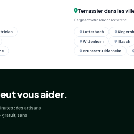
Terrassier dans les vil
Élargissez votre zone de recherche
tricien
Lutterbach
Kingers
Wittenheim
Illzach
nce
Brunstatt-Didenheim
eut vous aider.
inutes : des artisans
 gratuit, sans