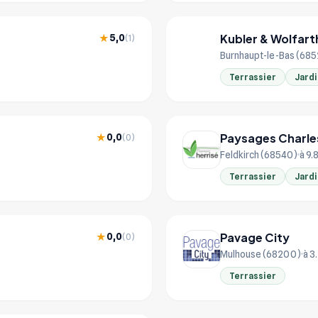
Kubler & Wolfart
5,0
★
(1)
KU
Burnhaupt-le-Bas (68
Terrassier
Jardi
Paysages Charles
0,0
★
(0)
Feldkirch (68540)
à 9.
Terrassier
Jardi
Pavage City
0,0
★
(0)
Mulhouse (68200)
à 3
Terrassier