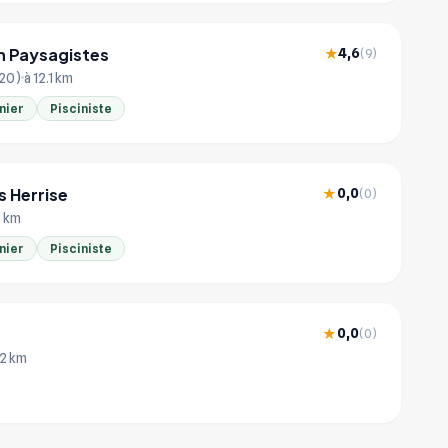
h Paysagistes
4,6
★
(9)
520)
à 12.1 km
nier
Pisciniste
 Herrise
0,0
★
(0)
8 km
nier
Pisciniste
0,0
★
(0)
.2 km