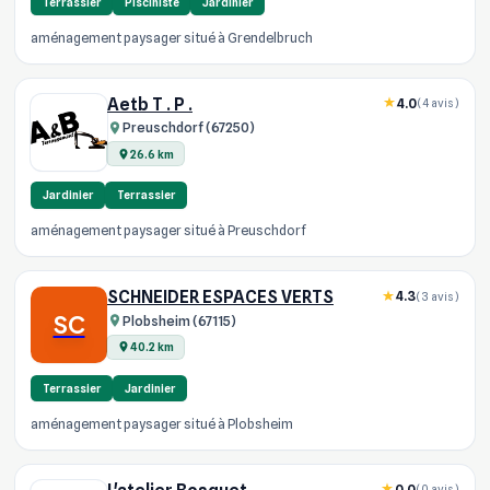
Terrassier
Pisciniste
Jardinier
aménagement paysager situé à Grendelbruch
Aetb T . P .
4.0
(4 avis)
Preuschdorf (67250)
26.6 km
Jardinier
Terrassier
aménagement paysager situé à Preuschdorf
SCHNEIDER ESPACES VERTS
4.3
(3 avis)
SC
Plobsheim (67115)
40.2 km
Terrassier
Jardinier
aménagement paysager situé à Plobsheim
0.0
(0 avis)