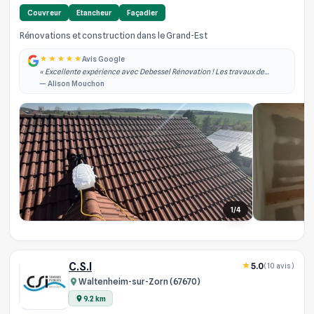
Couvreur
Etancheur
Façadier
Rénovations et construction dans le Grand-Est
Avis Google
« Excellente expérience avec Debessel Rénovation ! Les travaux de
rénovation intérieure ont été réalisés rapidement, dans les délais
— Alison Mouchon
annoncés et avec un grand pro... »
1/4
C.S.I
5.0
(10 avis)
Waltenheim-sur-Zorn (67670)
9.2 km