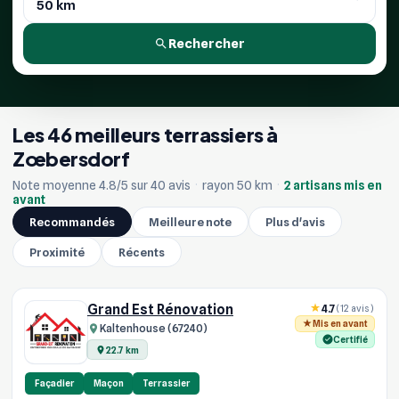
Rechercher
Les 46 meilleurs terrassiers à
Zœbersdorf
Note moyenne 4.8/5 sur 40 avis
·
rayon 50 km
·
2 artisans mis en
avant
Recommandés
Meilleure note
Plus d'avis
Proximité
Récents
Grand Est Rénovation
4.7
(12 avis)
Mis en avant
Kaltenhouse (67240)
Certifié
22.7 km
Façadier
Maçon
Terrassier