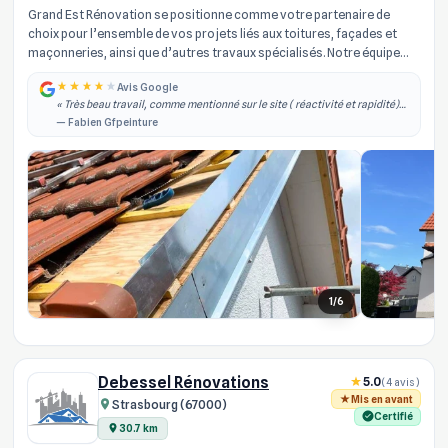
Grand Est Rénovation se positionne comme votre partenaire de
choix pour l’ensemble de vos projets liés aux toitures, façades et
maçonneries, ainsi que d’autres travaux spécialisés. Notre équipe
d’arti...
Avis Google
« Très beau travail, comme mentionné sur le site ( réactivité et rapidité)
effectivement je les ai contacté dans la semaine qui à suivi j'ai obtenu un
— Fabien Gfpeinture
rdv, il est... »
1/6
Debessel Rénovations
5.0
(4 avis)
Mis en avant
Strasbourg (67000)
Certifié
30.7 km