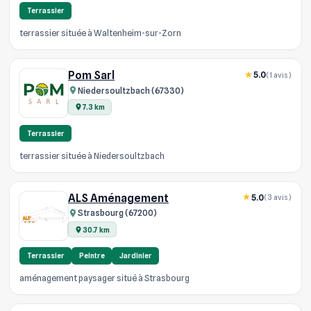
Terrassier
terrassier située à Waltenheim-sur-Zorn
Pom Sarl
5.0
(1 avis)
Niedersoultzbach (67330)
7.3 km
Terrassier
terrassier située à Niedersoultzbach
ALS Aménagement
5.0
(3 avis)
Strasbourg (67200)
30.7 km
Terrassier
Peintre
Jardinier
aménagement paysager situé à Strasbourg