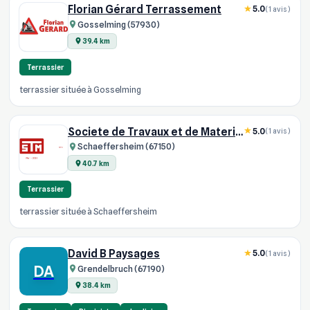
Florian Gérard Terrassement
5.0
(1 avis)
Gosselming (57930)
39.4 km
Terrassier
terrassier située à Gosselming
Societe de Travaux et de Materiaux STM
5.0
(1 avis)
Schaeffersheim (67150)
40.7 km
Terrassier
terrassier située à Schaeffersheim
David B Paysages
5.0
(1 avis)
DA
Grendelbruch (67190)
38.4 km