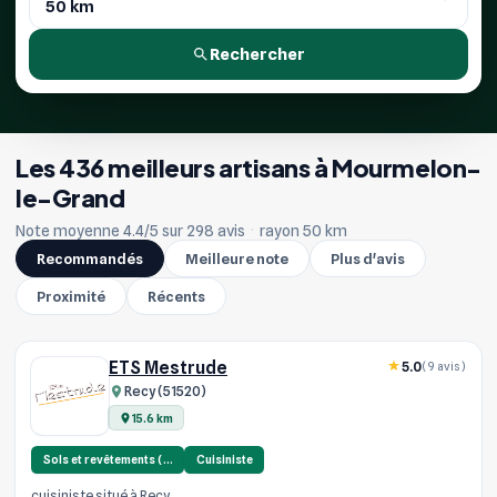
Rechercher
Les 436 meilleurs artisans à Mourmelon-
le-Grand
Note moyenne 4.4/5 sur 298 avis
·
rayon 50 km
Recommandés
Meilleure note
Plus d'avis
Proximité
Récents
ETS Mestrude
5.0
(9 avis)
Recy (51520)
15.6 km
Sols et revêtements (…
Cuisiniste
cuisiniste situé à Recy