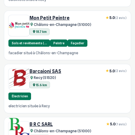
Mon Petit Peintre
5.0
(2 avis)
Châlons-en-Champagne (51000)
18.7 km
Sols et revêtements (…
Peintre
Façadier
facadier situé à Châlons-en-Champagne
Barcaioni SAS
5.0
(2 avis)
Recy (51520)
15.6 km
Électricien
electricien située à Recy
B R C SARL
5.0
(1 avis)
Châlons-en-Champagne (51000)