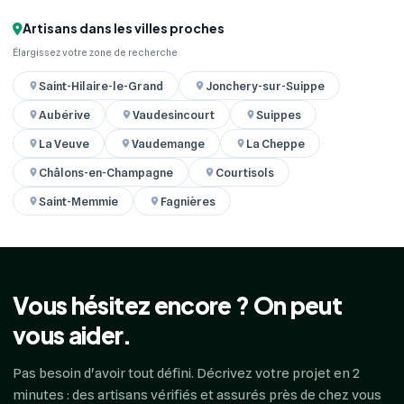
Artisans dans les villes proches
Élargissez votre zone de recherche
Saint-Hilaire-le-Grand
Jonchery-sur-Suippe
Aubérive
Vaudesincourt
Suippes
La Veuve
Vaudemange
La Cheppe
Châlons-en-Champagne
Courtisols
Saint-Memmie
Fagnières
Vous hésitez encore ? On peut
vous aider.
Pas besoin d'avoir tout défini. Décrivez votre projet en 2
minutes : des artisans vérifiés et assurés près de chez vous