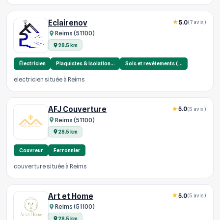
Eclairenov
5.0
(7 avis)
Reims (51100)
28.5 km
Électricien
Plaquistes & Isolation…
Sols et revêtements (…
electricien située à Reims
AFJ Couverture
5.0
(5 avis)
Reims (51100)
28.5 km
Couvreur
Ferronnier
couverture située à Reims
Art et Home
5.0
(5 avis)
Reims (51100)
28.5 km