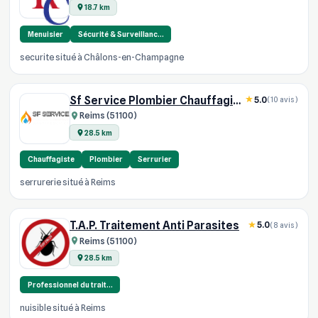
18.7 km
Menuisier
Sécurité & Surveillanc…
securite situé à Châlons-en-Champagne
Sf Service Plombier Chauffagiste
5.0
(10 avis)
Reims (51100)
28.5 km
Chauffagiste
Plombier
Serrurier
serrurerie situé à Reims
T.A.P. Traitement Anti Parasites
5.0
(8 avis)
Reims (51100)
28.5 km
Professionnel du trait…
nuisible situé à Reims