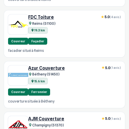
FDC Toiture
5.0
(4 avis)
Reims (51100)
19.3 km
Couvreur
Façadier
facadier situé à Reims
Azur Couverture
5.0
(1 avis)
Bétheny (51450)
15.6 km
Couvreur
Ferronnier
couverture située à Bétheny
AJM Couverture
5.0
(1 avis)
Champigny (51370)