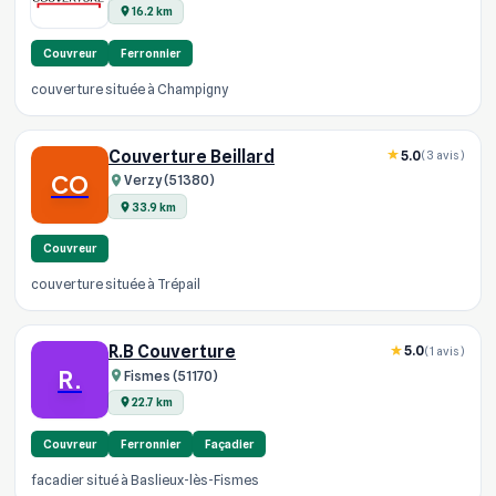
16.2 km
Couvreur
Ferronnier
couverture située à Champigny
Couverture Beillard
5.0
(3 avis)
CO
Verzy (51380)
33.9 km
Couvreur
couverture située à Trépail
R.B Couverture
5.0
(1 avis)
R.
Fismes (51170)
22.7 km
Couvreur
Ferronnier
Façadier
facadier situé à Baslieux-lès-Fismes