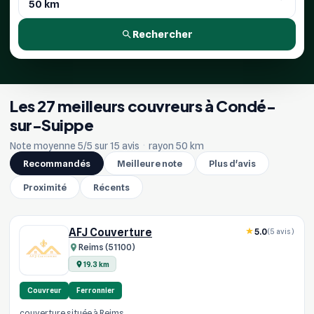
Rechercher
Les 27 meilleurs couvreurs à Condé-
sur-Suippe
Note moyenne 5/5 sur 15 avis
·
rayon 50 km
Recommandés
Meilleure note
Plus d'avis
Proximité
Récents
AFJ Couverture
5.0
(5 avis)
Reims (51100)
19.3 km
Couvreur
Ferronnier
couverture située à Reims