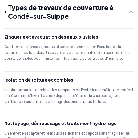
Types de travaux de couverture à
Condé-sur-Suippe
Zinguerie et évacuation des eaux pluviales
Gouttières, chéneaux, noues et solins doivent guider l'eau loin de la
toiture et des façades. Un couvreur vérifie les pentes, les raccords et les
points sensibles pour limiter les infiltrations et les traces d'humidité.
Isolation de toiture et combles
L'isolation par les combles, les rampants ou l'extérieur améliore le confort
d'été comme d'hiver. Le choix dépend de l'état de la charpente, de la
ventilation existante et de l'usage des pièces sous toiture.
Nettoyage, démoussage et traitement hydrofuge
Un entretien adapté retire mousses, lichens et dépôts sans fragiliser les