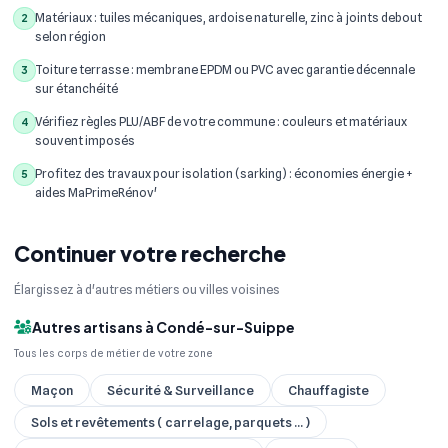
Matériaux : tuiles mécaniques, ardoise naturelle, zinc à joints debout
2
selon région
Toiture terrasse : membrane EPDM ou PVC avec garantie décennale
3
sur étanchéité
Vérifiez règles PLU/ABF de votre commune : couleurs et matériaux
4
souvent imposés
Profitez des travaux pour isolation (sarking) : économies énergie +
5
aides MaPrimeRénov'
Continuer votre recherche
Élargissez à d'autres métiers ou villes voisines
Autres artisans à Condé-sur-Suippe
Tous les corps de métier de votre zone
Maçon
Sécurité & Surveillance
Chauffagiste
Sols et revêtements ( carrelage, parquets ... )