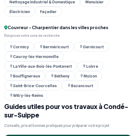
Nettoyage industriel & Domestique
Menuisier
Électricien
Façadier
Couvreur - Charpentier dans les villes proches
Élargissez votre zone de recherche
Cormicy
Berméricourt
Gernicourt
Cauroy-lès-Hermonville
La Ville-aux-Bois-lès-Pontavert
Loivre
Bouffignereux
Bétheny
Muizon
Saint-Brice-Courcelles
Bazancourt
Witry-lès-Reims
Guides utiles pour vos travaux à Condé-
sur-Suippe
Conseils, prix et bonnes pratiques pour préparer votre projet