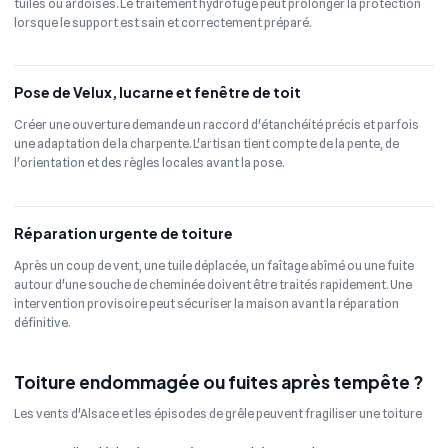
tuiles ou ardoises. Le traitement hydrofuge peut prolonger la protection
lorsque le support est sain et correctement préparé.
Pose de Velux, lucarne et fenêtre de toit
Créer une ouverture demande un raccord d'étanchéité précis et parfois
une adaptation de la charpente. L'artisan tient compte de la pente, de
l'orientation et des règles locales avant la pose.
Réparation urgente de toiture
Après un coup de vent, une tuile déplacée, un faîtage abîmé ou une fuite
autour d'une souche de cheminée doivent être traités rapidement. Une
intervention provisoire peut sécuriser la maison avant la réparation
définitive.
Toiture endommagée ou fuites après tempête ?
Les vents d'Alsace et les épisodes de grêle peuvent fragiliser une toiture