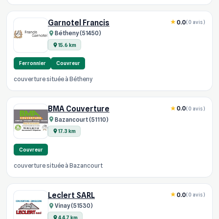
Garnotel Francis
0.0
(0 avis)
Bétheny (51450)
15.6 km
Ferronnier
Couvreur
couverture située à Bétheny
BMA Couverture
0.0
(0 avis)
Bazancourt (51110)
17.3 km
Couvreur
couverture située à Bazancourt
Leclert SARL
0.0
(0 avis)
Vinay (51530)
44.7 km