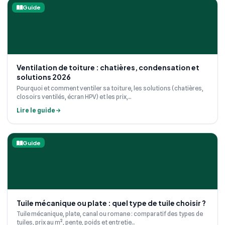
Guide
Ventilation de toiture : chatières, condensation et
solutions 2026
Pourquoi et comment ventiler sa toiture, les solutions (chatières,
closoirs ventilés, écran HPV) et les prix,...
Lire le guide
Guide
Tuile mécanique ou plate : quel type de tuile choisir ?
Tuile mécanique, plate, canal ou romane : comparatif des types de
tuiles, prix au m², pente, poids et entretie...