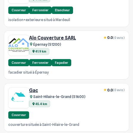
Couvreur
Ferronnier
Etancheur
isolation+exterieure situé à Mardeuil
Alo Couverture SARL
0.0
(0 avis)
Épernay (51200)
41.9 km
Couvreur
Ferronnier
Façadier
facadier situé à Épernay
Gac
0.0
(0 avis)
Saint-Hilaire-le-Grand (51600)
45.4 km
Couvreur
couverture située à Saint-Hilaire-le-Grand