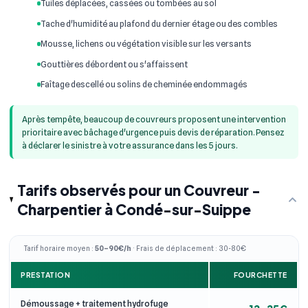
Tuiles déplacées, cassées ou tombées au sol
Tache d'humidité au plafond du dernier étage ou des combles
Mousse, lichens ou végétation visible sur les versants
Gouttières débordent ou s'affaissent
Faîtage descellé ou solins de cheminée endommagés
Après tempête, beaucoup de couvreurs proposent une intervention
prioritaire avec bâchage d'urgence puis devis de réparation. Pensez
à déclarer le sinistre à votre assurance dans les 5 jours.
Tarifs observés pour un Couvreur -
Charpentier à Condé-sur-Suippe
Tarif horaire moyen :
50–90€/h
· Frais de déplacement : 30-80€
PRESTATION
FOURCHETTE
Démoussage + traitement hydrofuge