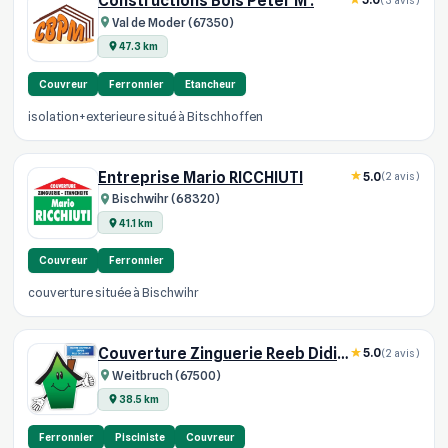
Constructions Bois Peter M .
Val de Moder (67350)
47.3 km
Couvreur
Ferronnier
Etancheur
isolation+exterieure situé à Bitschhoffen
Entreprise Mario RICCHIUTI
5.0
(2 avis)
Bischwihr (68320)
41.1 km
Couvreur
Ferronnier
couverture située à Bischwihr
Couverture Zinguerie Reeb Didier
5.0
(2 avis)
Weitbruch (67500)
38.5 km
Ferronnier
Pisciniste
Couvreur