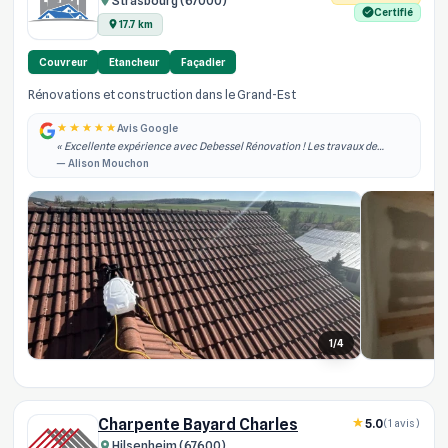
Strasbourg (67000)
Certifié
17.7 km
Couvreur
Etancheur
Façadier
Rénovations et construction dans le Grand-Est
Avis Google
« Excellente expérience avec Debessel Rénovation ! Les travaux de
rénovation intérieure ont été réalisés rapidement, dans les délais
— Alison Mouchon
annoncés et avec un grand pro... »
1/4
Charpente Bayard Charles
5.0
(1 avis)
Hilsenheim (67600)