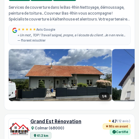
Services de couverture dans le Bas-Rhin Nettoyage, démoussage,
peinture de toiture... Couvreur Bas-Rhin vous accompagne !
Spécialiste couverture à Kaltenhouse et alentours. Votre partenaire
de confian...
Avis Google
« Un mot , TOP ! Travail soigné, propre, a l écoute du client . Je n en reviens
toujours pas du travail effectué sur ma toiture. Je recommande vivement
— florent mischler
! »
1/4
Grand Est Rénovation
4.7
(12 avis)
Mis en avant
Colmar (68000)
Certifié
41.2 km