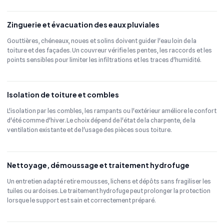
Zinguerie et évacuation des eaux pluviales
Gouttières, chéneaux, noues et solins doivent guider l'eau loin de la
toiture et des façades. Un couvreur vérifie les pentes, les raccords et les
points sensibles pour limiter les infiltrations et les traces d'humidité.
Isolation de toiture et combles
L'isolation par les combles, les rampants ou l'extérieur améliore le confort
d'été comme d'hiver. Le choix dépend de l'état de la charpente, de la
ventilation existante et de l'usage des pièces sous toiture.
Nettoyage, démoussage et traitement hydrofuge
Un entretien adapté retire mousses, lichens et dépôts sans fragiliser les
tuiles ou ardoises. Le traitement hydrofuge peut prolonger la protection
lorsque le support est sain et correctement préparé.