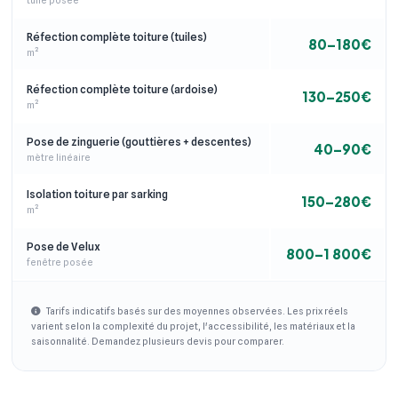
tuile posée
Réfection complète toiture (tuiles)
80–180€
m²
Réfection complète toiture (ardoise)
130–250€
m²
Pose de zinguerie (gouttières + descentes)
40–90€
mètre linéaire
Isolation toiture par sarking
150–280€
m²
Pose de Velux
800–1 800€
fenêtre posée
Tarifs indicatifs basés sur des moyennes observées. Les prix réels
varient selon la complexité du projet, l'accessibilité, les matériaux et la
saisonnalité. Demandez plusieurs devis pour comparer.