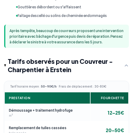
Gouttières débordent ou s'affaissent
Faîtage descellé ou solins de cheminée endommagés
Après tempête, beaucoup de couvreurs proposent une intervention
prioritaire avec bâchage d'urgence puis devis de réparation. Pensez
à déclarer le sinistre à votre assurance dans les 5 jours.
Tarifs observés pour un Couvreur -
Charpentier à Erstein
Tarif horaire moyen :
50–90€/h
· Frais de déplacement : 30-80€
PRESTATION
FOURCHETTE
Démoussage + traitement hydrofuge
12–25€
m²
Remplacement de tuiles cassées
20–50€