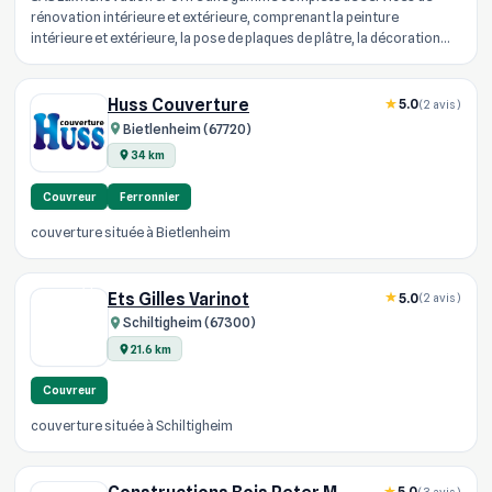
rénovation intérieure et extérieure, comprenant la peinture
intérieure et extérieure, la pose de plaques de plâtre, la décoration
peinture...
Huss Couverture
5.0
(2 avis)
Bietlenheim (67720)
34 km
Couvreur
Ferronnier
couverture située à Bietlenheim
Ets Gilles Varinot
5.0
(2 avis)
Schiltigheim (67300)
21.6 km
Couvreur
couverture située à Schiltigheim
5.0
(3 avis)