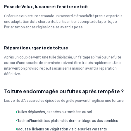
Pose de Velux, lucarne et fenêtre de toit
Créer une ouverture demande un raccord d'étanchéité précis et parfois
une adaptation de la charpente. L'artisan tient compte de la pente, de
l'orientation et des règles locales avant la pose.
Réparation urgente de toiture
Après un coup de vent, une tuile déplacée, un faîtage abîmé ou une fuite
autour d'une souche de cheminée doivent être traités rapidement. Une
intervention provisoire peut sécuriser la maison avant la réparation
définitive.
Toiture endommagée ou fuites après tempête ?
Les vents d'Alsace et les épisodes de grêle peuvent fragiliser une toiture
Tuiles déplacées, cassées ou tombées au sol
Tache d'humidité au plafond du dernier étage ou des combles
Mousse, lichens ou végétation visible sur les versants