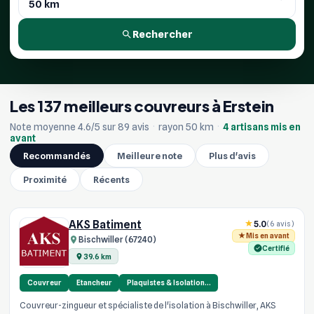
Rechercher
Les 137 meilleurs couvreurs à Erstein
Note moyenne 4.6/5 sur 89 avis
·
rayon 50 km
·
4 artisans mis en
avant
Recommandés
Meilleure note
Plus d'avis
Proximité
Récents
AKS Batiment
5.0
(6 avis)
Mis en avant
Bischwiller (67240)
Certifié
39.6 km
Couvreur
Etancheur
Plaquistes & Isolation…
Couvreur-zingueur et spécialiste de l'isolation à Bischwiller, AKS