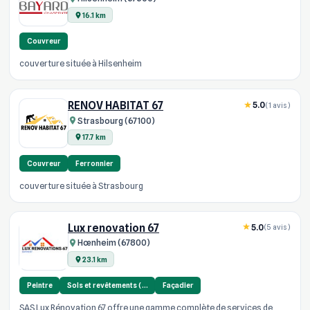
16.1 km
Couvreur
couverture située à Hilsenheim
RENOV HABITAT 67
5.0
(1 avis)
Strasbourg (67100)
17.7 km
Couvreur
Ferronnier
couverture située à Strasbourg
Lux renovation 67
5.0
(5 avis)
Hœnheim (67800)
23.1 km
Peintre
Sols et revêtements (…
Façadier
SAS Lux Rénovation 67 offre une gamme complète de services de