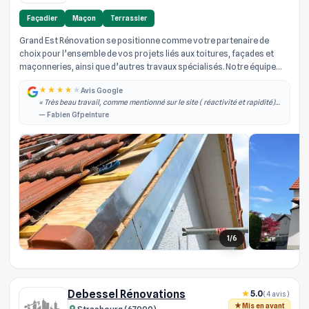
Façadier
Maçon
Terrassier
Grand Est Rénovation se positionne comme votre partenaire de
choix pour l’ensemble de vos projets liés aux toitures, façades et
maçonneries, ainsi que d’autres travaux spécialisés. Notre équipe
d’arti...
Avis Google
« Très beau travail, comme mentionné sur le site ( réactivité et rapidité)
effectivement je les ai contacté dans la semaine qui à suivi j'ai obtenu un
— Fabien Gfpeinture
rdv, il est... »
1/6
Debessel Rénovations
5.0
(4 avis)
Mis en avant