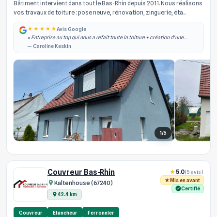
Bâtiment intervient dans tout le Bas-Rhin depuis 2011. Nous réalisons
vos travaux de toiture : pose neuve, rénovation, zinguerie, éta...
Avis Google
« Entreprise au top qui nous a refait toute la toiture + création d'une
lucarne. Equipe à l'écoute, travail professionnel et soigné ! Je
— Caroline Keskin
recommande à 100% »
1/5
Couvreur Bas-Rhin
5.0
(5 avis)
Mis en avant
Kaltenhouse (67240)
Certifié
42.4 km
Couvreur
Etancheur
Ferronnier