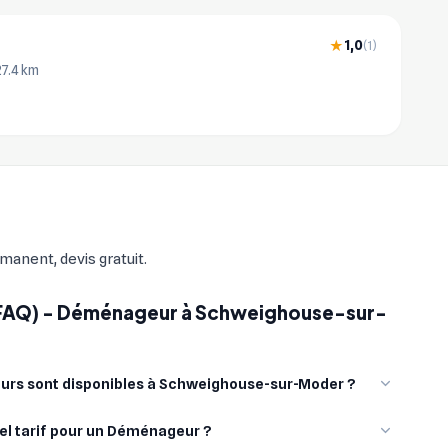
1,0
★
(1)
27.4 km
anent, devis gratuit.
(FAQ) - Déménageur à Schweighouse-sur-
rs sont disponibles à Schweighouse-sur-Moder ?
el tarif pour un Déménageur ?