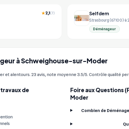
Selfdem
2,1
★
(7)
Strasbourg (67100)
à 
Déménageur
énageur à Schweighouse-sur-Moder
alentours. 23 avis, note moyenne 3.5/5. Contrôle qualité perm
 travaux de
Foire aux Questions 
Moder
Combien de Déménageu
vention
onnels
Qu