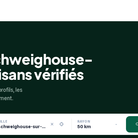
chweighouse-
sans vérifiés
rofils, les
ement.
ILLE
RAYON