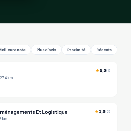
Meilleure note
Plus d'avis
Proximité
Récents
5,0
★
(1)
 27.4 km
éménagements Et Logistique
3,0
★
(2)
.3 km