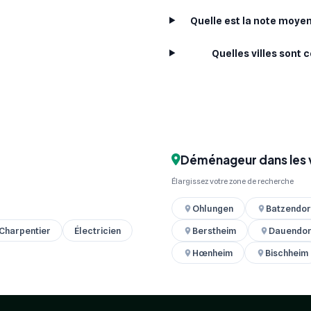
Quelle est la note moy
Quelles villes sont
Déménageur dans les v
Élargissez votre zone de recherche
Ohlungen
Batzendor
 Charpentier
Électricien
Berstheim
Dauendor
Hœnheim
Bischheim