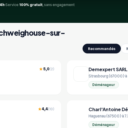
24h
Service
100% gratuit
, sans engagement
 Schweighouse-sur-
Recommandés
Demexpert SARL
5,0
★
(2)
Strasbourg (67000)
à
Déménageur
Charl'Antoine D
4,4
★
(10)
CH
Haguenau (67500)
à 7
Déménageur