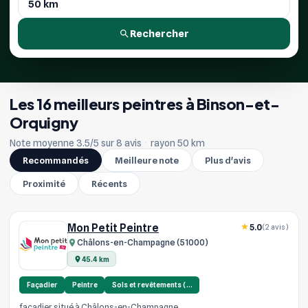
Rechercher
Les 16 meilleurs peintres à Binson-et-
Orquigny
Note moyenne 3.5/5 sur 8 avis
·
rayon 50 km
Recommandés
Meilleure note
Plus d'avis
Proximité
Récents
Mon Petit Peintre
5.0
(2 avis)
Châlons-en-Champagne (51000)
45.4 km
Façadier
Peintre
Sols et revêtements (…
facadier situé à Châlons-en-Champagne