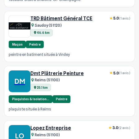
TRD Bâtiment Général TCE
5.0
(1 avis)
Saudoy (51120)
46.6 km
Maçon
Peintre
peintre en batiment située à Vindey
Dmt Plâtrerie Peinture
5.0
(1 avis)
DM
Reims (51100)
25.1 km
Plaquistes & Isolation…
Peintre
plaquiste située à Reims
Lopez Entreprise
3.0
(2 avis)
LO
Reims (51100)