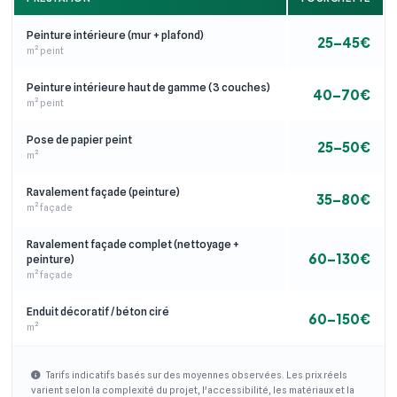
Peinture intérieure (mur + plafond)
25–45€
m² peint
Peinture intérieure haut de gamme (3 couches)
40–70€
m² peint
Pose de papier peint
25–50€
m²
Ravalement façade (peinture)
35–80€
m² façade
Ravalement façade complet (nettoyage +
60–130€
peinture)
m² façade
Enduit décoratif / béton ciré
60–150€
m²
Tarifs indicatifs basés sur des moyennes observées. Les prix réels
varient selon la complexité du projet, l'accessibilité, les matériaux et la