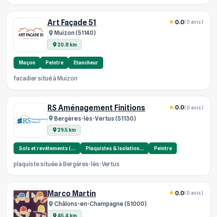
Art Façade 51
0.0
(0 avis)
Muizon (51140)
20.8 km
Maçon
Peintre
Etancheur
facadier situé à Muizon
RS Aménagement Finitions
0.0
(0 avis)
Bergères-lès-Vertus (51130)
29.5 km
Sols et revêtements (…
Plaquistes & Isolation…
Peintre
plaquiste située à Bergères-lès-Vertus
Marco Martin
0.0
(0 avis)
Châlons-en-Champagne (51000)
45.4 km