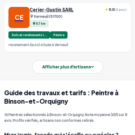
Cerier-Gustin SARL
0.0
(0 avis)
CE
Verneuil (51700)
8.7 km
Sols et revêtements (…
Peintre
revetement de sol située à Verneuil
Afficher plus d'artisans
Guide des travaux et tarifs : Peintre à
Binson-et-Orquigny
16 Peintres sélectionnés à Binson-et-Orquigny. Note moyenne 3.5/5 sur 8
avis. Profils vérifiés, artisans non conformes retirés.
Murs jaunis, façade qui s'écaille ou auréoles ?