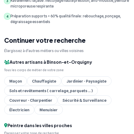
Ravalement façade : nettoyage haute pression, anti-mousse, peinture
3
microporeuse respirante
Préparation supports = 60% qualité finale : rebouchage, ponçage,
4
dégraissage essentiels
Continuer votre recherche
Élargissez à d'autres métiers ou villes voisines
Autres artisans à Binson-et-Orquigny
Tous les corps de métier de votre zone
Maçon
Chauffagiste
Jardinier - Paysagiste
Sols et revêtements ( carrelage, parquets ... )
Couvreur - Charpentier
Sécurité & Surveillance
Électricien
Menuisier
Peintre dans les villes proches
Élargissez votre zone de recherche