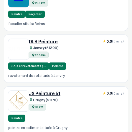
25.1 km
Peintre
Façadier
facadier situé à Reims
DLB Peinture
0.0
(0 avis)
Janvry (51390)
17.6 km
Sols et revêtements (…
Peintre
revetement de sol située à Janvry
JS Peinture 51
0.0
(0 avis)
Crugny (51170)
18 km
Peintre
peintre en batiment située à Crugny