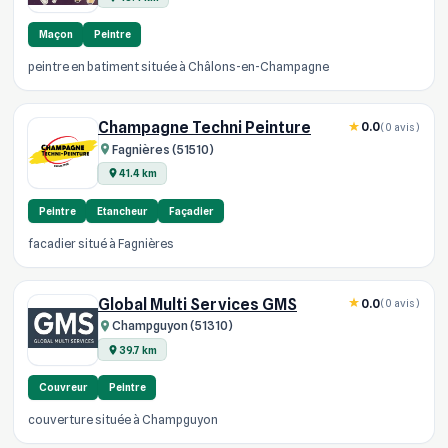
Maçon
Peintre
peintre en batiment située à Châlons-en-Champagne
Champagne Techni Peinture
0.0
(0 avis)
Fagnières (51510)
41.4 km
Peintre
Etancheur
Façadier
facadier situé à Fagnières
Global Multi Services GMS
0.0
(0 avis)
Champguyon (51310)
39.7 km
Couvreur
Peintre
couverture située à Champguyon