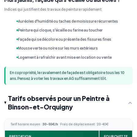
Indices qui justifient des travaux de peinture rapidement
Auréoles d'humidité ou taches de moisissure récurrentes
Peinture qui cloque, s'écaille ou farine au toucher
Façade qui se décolore ou présente des fissures fines
Mousse verte ou noire sur les murs extérieurs
Logement à rafraîchir avant mise en location ou vente
En copropriété, le ravalement de façade est obligatoire tous les 10
ans. Pensez à voter les travaux en AG suffisamment tôt.
Tarifs observés pour un Peintre à
Binson-et-Orquigny
Tarif horaire moyen :
30–55€/h
· Frais de déplacement : 20-40€
PRESTATION
FOURCHETTE