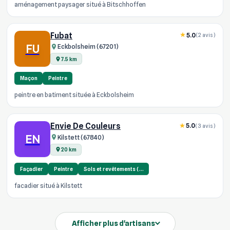
aménagement paysager situé à Bitschhoffen
Fubat
5.0
(2 avis)
FU
Eckbolsheim (67201)
7.5 km
Maçon
Peintre
peintre en batiment située à Eckbolsheim
Envie De Couleurs
5.0
(3 avis)
EN
Kilstett (67840)
20 km
Façadier
Peintre
Sols et revêtements (…
facadier situé à Kilstett
Afficher plus d'artisans