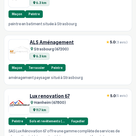
6.3 km
Maçon
Peintre
peintre en batiment située à Strasbourg
ALS Aménagement
5.0
(3 avis)
Strasbourg (67200)
6.3 km
Maçon
Terrassier
Peintre
aménagement paysager situé à Strasbourg
Lux renovation 67
5.0
(5 avis)
Hœnheim (67800)
11.7 km
Peintre
Sols et revêtements (…
Façadier
SAS Lux Rénovation 67 offre une gamme complète de services de