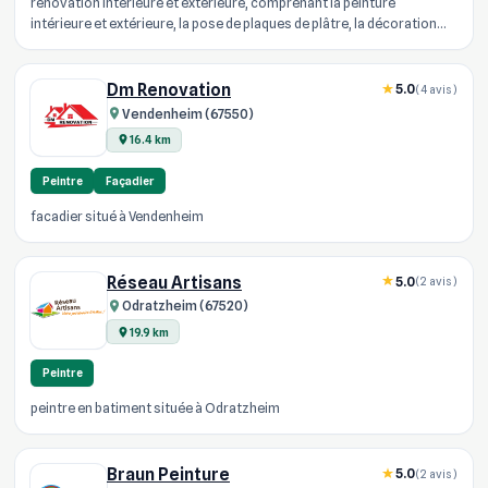
rénovation intérieure et extérieure, comprenant la peinture
intérieure et extérieure, la pose de plaques de plâtre, la décoration
peinture...
Dm Renovation
5.0
(4 avis)
Vendenheim (67550)
16.4 km
Peintre
Façadier
facadier situé à Vendenheim
Réseau Artisans
5.0
(2 avis)
Odratzheim (67520)
19.9 km
Peintre
peintre en batiment située à Odratzheim
Braun Peinture
5.0
(2 avis)