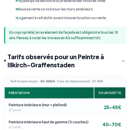
Façade qui se décolore ou présente des fissures fines
Mousse verte ou noire sur les murs extérieurs
Logement à rafraîchir avant mise en location ou vente
En copropriété, le ravalement de façade est obligatoire tous les 10
ans. Pensez à voter les travaux en AG suffisamment tôt.
Tarifs observés pour un Peintre à
Illkirch-Graffenstaden
Tarif horaire moyen :
30–55€/h
· Frais de déplacement : 20-40€
PRESTATION
FOURCHETTE
Peinture intérieure (mur + plafond)
25–45€
m² peint
Peinture intérieure haut de gamme (3 couches)
40–70€
m² peint