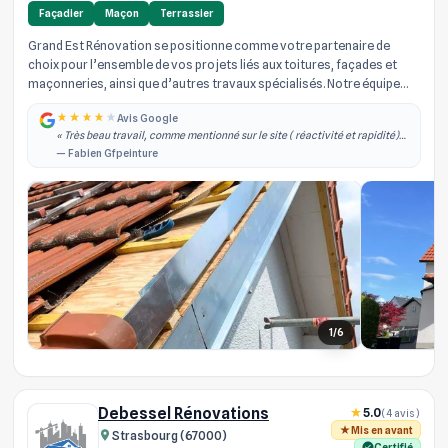
Façadier
Maçon
Terrassier
Grand Est Rénovation se positionne comme votre partenaire de
choix pour l’ensemble de vos projets liés aux toitures, façades et
maçonneries, ainsi que d’autres travaux spécialisés. Notre équipe
d’arti...
Avis Google
« Très beau travail, comme mentionné sur le site ( réactivité et rapidité)
effectivement je les ai contacté dans la semaine qui à suivi j'ai obtenu un
— Fabien Gfpeinture
rdv, il est... »
1/6
Debessel Rénovations
5.0
(4 avis)
Mis en avant
Strasbourg (67000)
Certifié