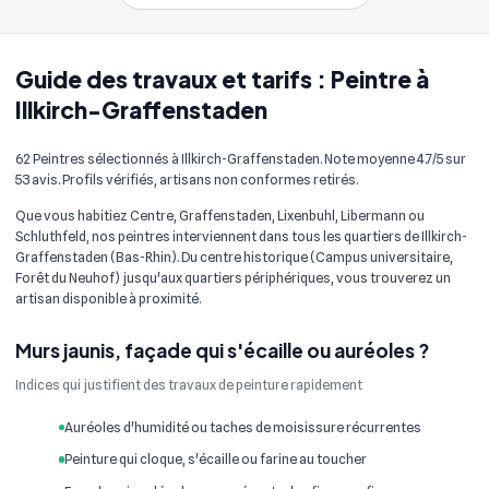
Guide des travaux et tarifs : Peintre à
Illkirch-Graffenstaden
62 Peintres sélectionnés à Illkirch-Graffenstaden. Note moyenne 4.7/5 sur
53 avis. Profils vérifiés, artisans non conformes retirés.
Que vous habitiez Centre, Graffenstaden, Lixenbuhl, Libermann ou
Schluthfeld, nos peintres interviennent dans tous les quartiers de Illkirch-
Graffenstaden (Bas-Rhin). Du centre historique (Campus universitaire,
Forêt du Neuhof) jusqu'aux quartiers périphériques, vous trouverez un
artisan disponible à proximité.
Murs jaunis, façade qui s'écaille ou auréoles ?
Indices qui justifient des travaux de peinture rapidement
Auréoles d'humidité ou taches de moisissure récurrentes
Peinture qui cloque, s'écaille ou farine au toucher