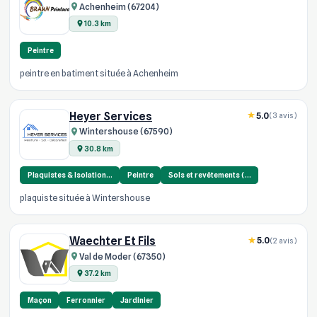
Achenheim (67204)
10.3 km
Peintre
peintre en batiment située à Achenheim
Heyer Services
5.0
(3 avis)
Wintershouse (67590)
30.8 km
Plaquistes & Isolation…
Peintre
Sols et revêtements (…
plaquiste située à Wintershouse
Waechter Et Fils
5.0
(2 avis)
Val de Moder (67350)
37.2 km
Maçon
Ferronnier
Jardinier