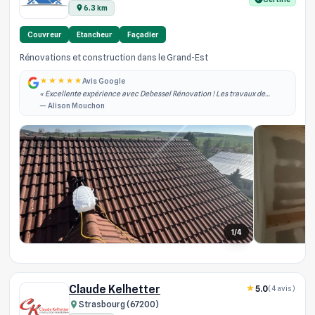
6.3 km
Couvreur
Etancheur
Façadier
Rénovations et construction dans le Grand-Est
Avis Google
« Excellente expérience avec Debessel Rénovation ! Les travaux de
rénovation intérieure ont été réalisés rapidement, dans les délais
— Alison Mouchon
annoncés et avec un grand pro... »
1/4
Claude Kelhetter
5.0
(4 avis)
Strasbourg (67200)