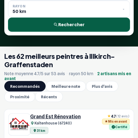
RAYON
Rechercher
Les 62 meilleurs peintres à Illkirch-
Graffenstaden
Note moyenne 4.7/5 sur 53 avis
·
rayon 50 km
·
2 artisans mis en
avant
Recommandés
Meilleure note
Plus d'avis
Proximité
Récents
Grand Est Rénovation
4.7
(12 avis)
Mis en avant
Kaltenhouse (67240)
Certifié
31 km