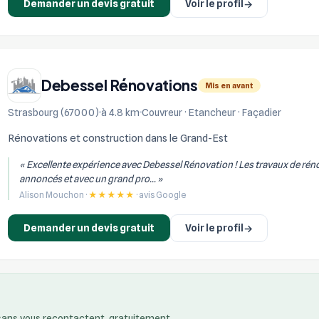
Demander un devis gratuit
Voir le profil
→
Debessel Rénovations
Mis en avant
Strasbourg (67000)
à 4.8 km
Couvreur · Etancheur · Façadier
Rénovations et construction dans le Grand-Est
« Excellente expérience avec Debessel Rénovation ! Les travaux de réno
annoncés et avec un grand pro... »
Alison Mouchon ·
★★★★★
· avis Google
Demander un devis gratuit
Voir le profil
→
isans vous recontactent, gratuitement.