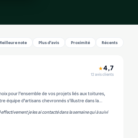
Meilleure note
Plus d'avis
Proximité
Récents
4,7
★
12 avis clients
x pour l’ensemble de vos projets liés aux toitures,
re équipe d’artisans chevronnés s’illustre dans la
) effectivement je les ai contacté dans la semaine qui à suivi