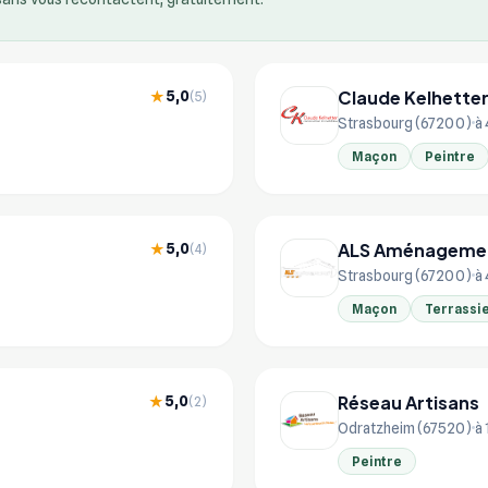
Claude Kelhette
5,0
★
(5)
Strasbourg (67200)
à 
Maçon
Peintre
ALS Aménageme
5,0
★
(4)
Strasbourg (67200)
à 
Maçon
Terrassi
Réseau Artisans
5,0
★
(2)
Odratzheim (67520)
à 
Peintre