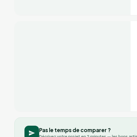
+2
Vérifié
Pas le temps de comparer ?
Décrivez votre projet en 2 minutes — les bons art