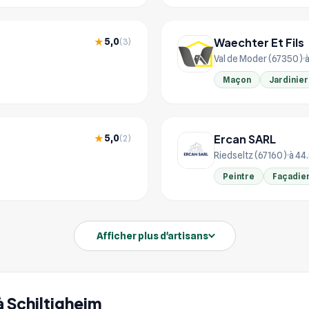
Waechter Et Fils
5,0
★
(3)
Val de Moder (67350)
à
Maçon
Jardinier
Ercan SARL
5,0
★
(2)
Riedseltz (67160)
à 44
Peintre
Façadie
Afficher plus d'artisans
 à Schiltigheim