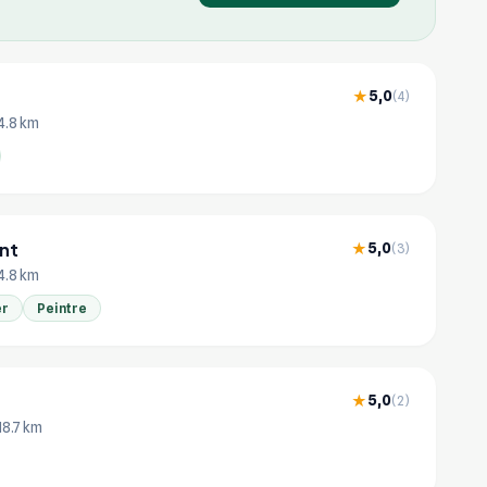
r
5,0
★
(4)
4.8 km
nt
5,0
★
(3)
4.8 km
er
Peintre
5,0
★
(2)
18.7 km