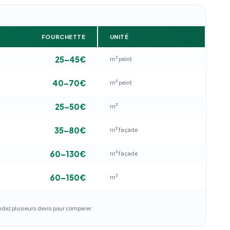
FOURCHETTE
UNITÉ
25–45€
m² peint
40–70€
m² peint
25–50€
m²
35–80€
m² façade
60–130€
m² façade
60–150€
m²
andez plusieurs devis pour comparer.