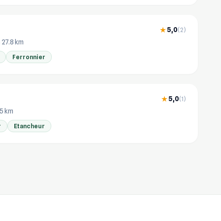
5,0
★
(2)
 27.8 km
Ferronnier
5,0
★
(1)
.5 km
r
Etancheur