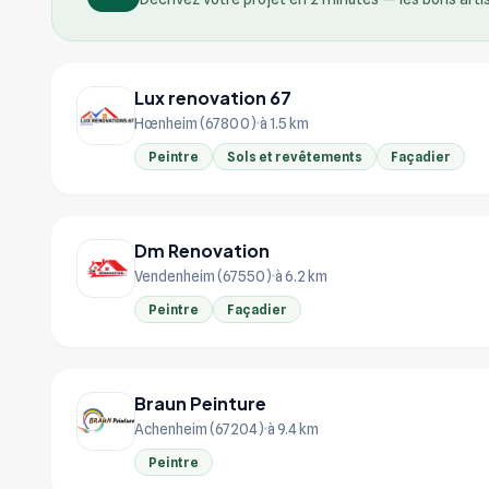
Lux renovation 67
Hœnheim (67800)
à 1.5 km
Peintre
Sols et revêtements
Façadier
Dm Renovation
Vendenheim (67550)
à 6.2 km
Peintre
Façadier
Braun Peinture
Achenheim (67204)
à 9.4 km
Peintre