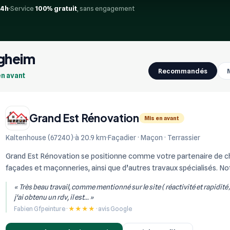
24h
Service
100% gratuit
, sans engagement
igheim
Recommandés
en avant
Grand Est Rénovation
Mis en avant
Kaltenhouse (67240)
à 20.9 km
Façadier · Maçon · Terrassier
Grand Est Rénovation se positionne comme votre partenaire de choi
façades et maçonneries, ainsi que d’autres travaux spécialisés. Not
réalisation de constructi...
« Très beau travail, comme mentionné sur le site ( réactivité et rapidité
j'ai obtenu un rdv, il est... »
Fabien Gfpeinture ·
★★★★
· avis Google