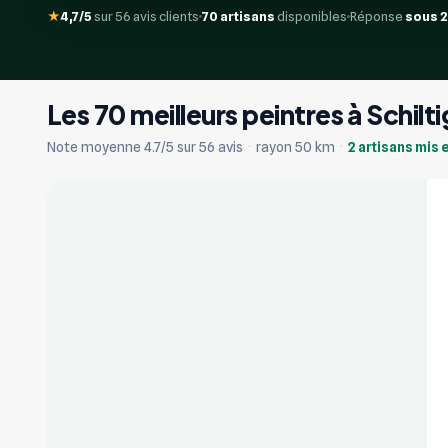
★
4,7/5
sur 56 avis clients
70 artisans
disponibles
Réponse
sous 
Les 70 meilleurs peintres à Schilt
+17
Note moyenne 4.7/5 sur 56 avis
·
rayon 50 km
·
2 artisans mis 
Vérifié