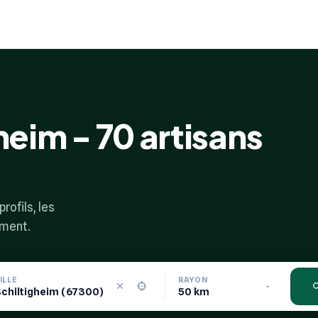
heim - 70 artisans
rofils, les
ement.
ILLE
RAYON