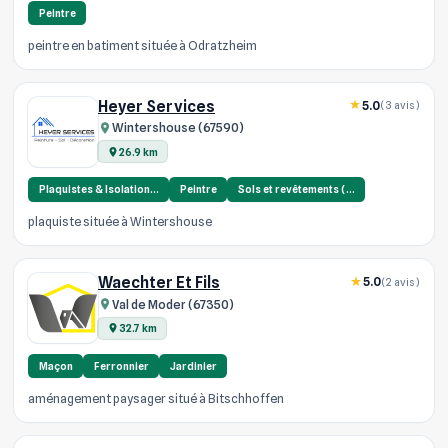
Peintre
peintre en batiment située à Odratzheim
Heyer Services
5.0
(3 avis)
Wintershouse (67590)
26.9 km
Plaquistes & Isolation…
Peintre
Sols et revêtements (…
plaquiste située à Wintershouse
Waechter Et Fils
5.0
(2 avis)
Val de Moder (67350)
32.7 km
Maçon
Ferronnier
Jardinier
aménagement paysager situé à Bitschhoffen