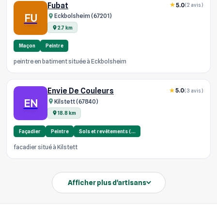
Fubat
5.0
(2 avis)
FU
Eckbolsheim (67201)
2.7 km
Maçon
Peintre
peintre en batiment située à Eckbolsheim
Envie De Couleurs
5.0
(3 avis)
EN
Kilstett (67840)
18.8 km
Façadier
Peintre
Sols et revêtements (…
facadier situé à Kilstett
Afficher plus d'artisans