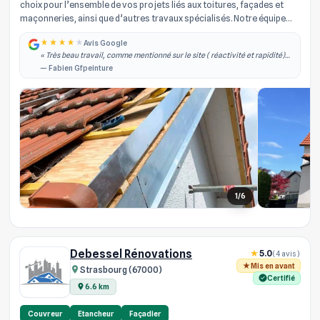
choix pour l’ensemble de vos projets liés aux toitures, façades et
maçonneries, ainsi que d’autres travaux spécialisés. Notre équipe
d’arti...
Avis Google
« Très beau travail, comme mentionné sur le site ( réactivité et rapidité)
effectivement je les ai contacté dans la semaine qui à suivi j'ai obtenu un
— Fabien Gfpeinture
rdv, il est... »
1/6
Debessel Rénovations
5.0
(4 avis)
Mis en avant
Strasbourg (67000)
Certifié
6.6 km
Couvreur
Etancheur
Façadier