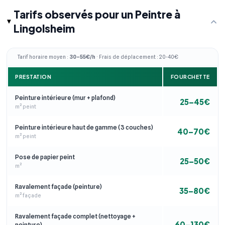
Tarifs observés pour un Peintre à
Lingolsheim
Tarif horaire moyen :
30–55€/h
· Frais de déplacement : 20-40€
PRESTATION
FOURCHETTE
Peinture intérieure (mur + plafond)
25–45€
m² peint
Peinture intérieure haut de gamme (3 couches)
40–70€
m² peint
Pose de papier peint
25–50€
m²
Ravalement façade (peinture)
35–80€
m² façade
Ravalement façade complet (nettoyage +
60–130€
peinture)