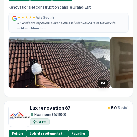
Rénovations et construction dans le Grand-Est
Avis Google
« Excellente expérience avec Debessel Rénovation ! Les travaux de
rénovation intérieure ont été réalisés rapidement, dans les délais
— Alison Mouchon
annoncés et avec un grand pro... »
1/4
Lux renovation 67
5.0
(5 avis)
Hœnheim (67800)
9.4 km
Peintre
Sols et revêtements (…
Façadier