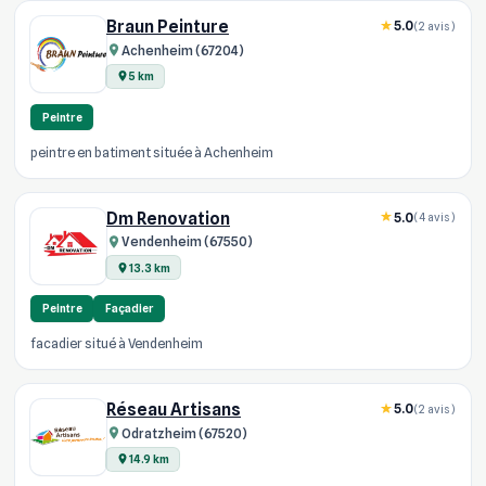
Braun Peinture
5.0
(2 avis)
Achenheim (67204)
5 km
Peintre
peintre en batiment située à Achenheim
Dm Renovation
5.0
(4 avis)
Vendenheim (67550)
13.3 km
Peintre
Façadier
facadier situé à Vendenheim
Réseau Artisans
5.0
(2 avis)
Odratzheim (67520)
14.9 km