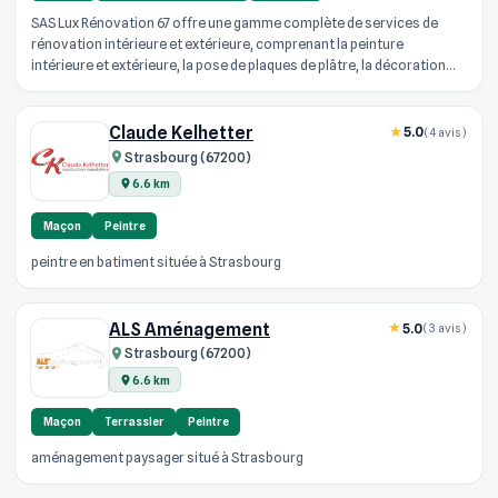
SAS Lux Rénovation 67 offre une gamme complète de services de
rénovation intérieure et extérieure, comprenant la peinture
intérieure et extérieure, la pose de plaques de plâtre, la décoration
peinture...
Claude Kelhetter
5.0
(4 avis)
Strasbourg (67200)
6.6 km
Maçon
Peintre
peintre en batiment située à Strasbourg
ALS Aménagement
5.0
(3 avis)
Strasbourg (67200)
6.6 km
Maçon
Terrassier
Peintre
aménagement paysager situé à Strasbourg