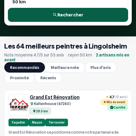
Rechercher
Les 64 meilleurs peintres à Lingolsheim
Note moyenne 4.7/5 sur 53 avis
·
rayon 50 km
·
2 artisans mis en
avant
Recommandés
Meilleure note
Plus d'avis
Proximité
Récents
Grand Est Rénovation
4.7
(12 avis)
Mis en avant
Kaltenhouse (67240)
Certifié
28.5 km
Façadier
Maçon
Terrassier
Grand Est Rénovation se positionne comme votre partenaire de