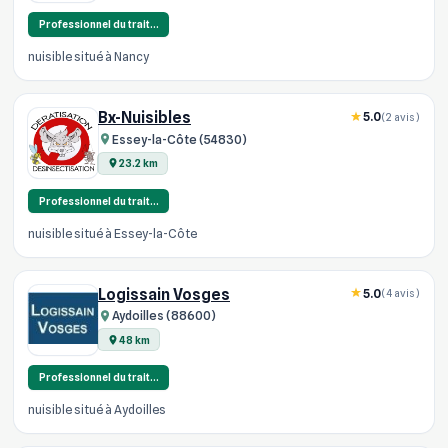
Professionnel du trait…
nuisible situé à Nancy
Bx-Nuisibles
5.0
(2 avis)
Essey-la-Côte (54830)
23.2 km
Professionnel du trait…
nuisible situé à Essey-la-Côte
Logissain Vosges
5.0
(4 avis)
Aydoilles (88600)
48 km
Professionnel du trait…
nuisible situé à Aydoilles