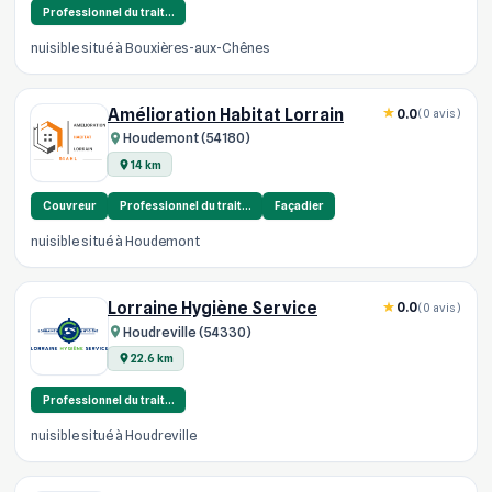
Professionnel du trait…
nuisible situé à Bouxières-aux-Chênes
Amélioration Habitat Lorrain
0.0
(0 avis)
Houdemont (54180)
14 km
Couvreur
Professionnel du trait…
Façadier
nuisible situé à Houdemont
Lorraine Hygiène Service
0.0
(0 avis)
Houdreville (54330)
22.6 km
Professionnel du trait…
nuisible situé à Houdreville