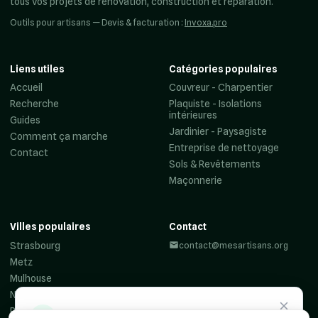
tous vos projets de rénovation, construction et réparation.
Outils pour artisans — Devis & facturation :
Invoxa.pro
Liens utiles
Catégories populaires
Accueil
Couvreur - Charpentier
Recherche
Plaquiste - Isolations
intérieures
Guides
Jardinier - Paysagiste
Comment ça marche
Entreprise de nettoyage
Contact
Sols & Revêtements
Maçonnerie
Villes populaires
Contact
Strasbourg
contact@mesartisans.org
Metz
Mulhouse
Nancy
Reims