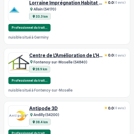
Lorraine Imprégnation Habitat SARL
0.0
(0 avis)
Allain (54170)
33.3 km
Professionnel du trait…
nuisible situé à Germiny
Centre de L'Amélioration de L'Habit
0.0
(0 avis)
Fontenoy-sur-Moselle (54840)
28.9 km
Professionnel du trait…
nuisible situé à Fontenoy-sur-Moselle
Antipode 3D
0.0
(0 avis)
Andilly (54200)
38.4 km
Professionnel du trait…