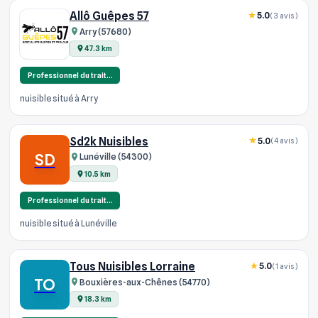
Allô Guêpes 57
5.0
(3 avis)
Arry (57680)
47.3 km
Professionnel du trait…
nuisible situé à Arry
Sd2k Nuisibles
5.0
(4 avis)
SD
Lunéville (54300)
10.5 km
Professionnel du trait…
nuisible situé à Lunéville
Tous Nuisibles Lorraine
5.0
(1 avis)
TO
Bouxières-aux-Chênes (54770)
18.3 km