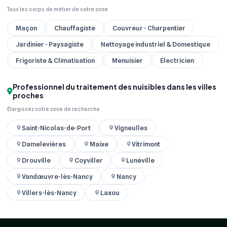
Tous les corps de métier de votre zone
Maçon
Chauffagiste
Couvreur - Charpentier
Jardinier - Paysagiste
Nettoyage industriel & Domestique
Frigoriste & Climatisation
Menuisier
Électricien
Professionnel du traitement des nuisibles dans les villes
proches
Élargissez votre zone de recherche
Saint-Nicolas-de-Port
Vigneulles
Damelevières
Maixe
Vitrimont
Drouville
Coyviller
Lunéville
Vandœuvre-lès-Nancy
Nancy
Villers-lès-Nancy
Laxou