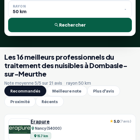
RAYON
Rechercher
Les 16 meilleurs professionnels du
traitement des nuisibles à Dombasle-
sur-Meurthe
Note moyenne 5/5 sur 21 avis
·
rayon 50 km
Recommandés
Meilleure note
Plus d'avis
Proximité
Récents
Erapure
5.0
(7 avis)
Nancy (54000)
15.7 km