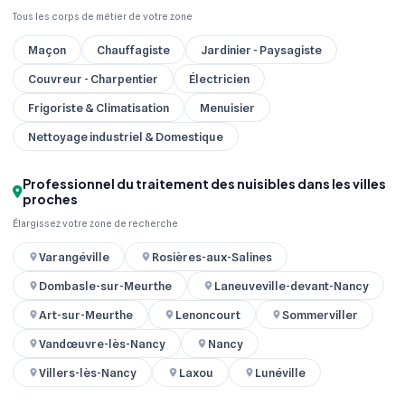
Tous les corps de métier de votre zone
Maçon
Chauffagiste
Jardinier - Paysagiste
Couvreur - Charpentier
Électricien
Frigoriste & Climatisation
Menuisier
Nettoyage industriel & Domestique
Professionnel du traitement des nuisibles dans les villes
proches
Élargissez votre zone de recherche
Varangéville
Rosières-aux-Salines
Dombasle-sur-Meurthe
Laneuveville-devant-Nancy
Art-sur-Meurthe
Lenoncourt
Sommerviller
Vandœuvre-lès-Nancy
Nancy
Villers-lès-Nancy
Laxou
Lunéville