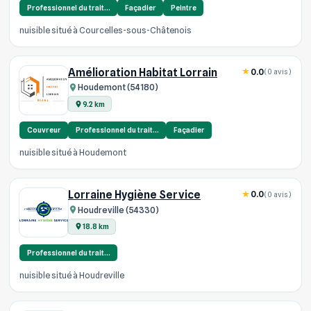
Professionnel du trait…
Façadier
Peintre
nuisible situé à Courcelles-sous-Châtenois
Amélioration Habitat Lorrain
0.0
(0 avis)
Houdemont (54180)
9.2 km
Couvreur
Professionnel du trait…
Façadier
nuisible situé à Houdemont
Lorraine Hygiène Service
0.0
(0 avis)
Houdreville (54330)
18.8 km
Professionnel du trait…
nuisible situé à Houdreville