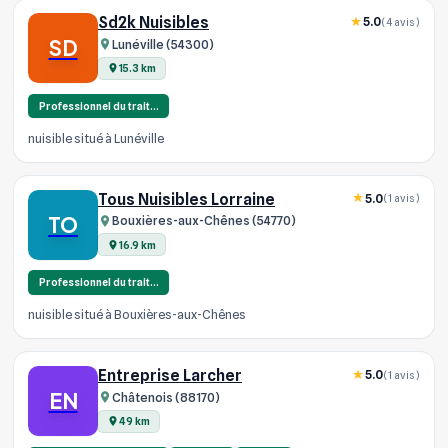
Sd2k Nuisibles
5.0
(4 avis)
SD
Lunéville (54300)
15.3 km
Professionnel du trait…
nuisible situé à Lunéville
Tous Nuisibles Lorraine
5.0
(1 avis)
TO
Bouxières-aux-Chênes (54770)
16.9 km
Professionnel du trait…
nuisible situé à Bouxières-aux-Chênes
Entreprise Larcher
5.0
(1 avis)
EN
Châtenois (88170)
49 km