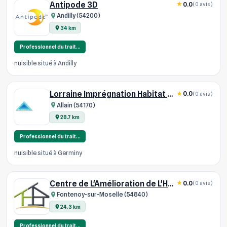
Antipode 3D
0.0
(0 avis)
Andilly (54200)
34 km
Professionnel du trait…
nuisible situé à Andilly
Lorraine Imprégnation Habitat SARL
0.0
(0 avis)
Allain (54170)
28.7 km
Professionnel du trait…
nuisible situé à Germiny
Centre de L'Amélioration de L'Habit
0.0
(0 avis)
Fontenoy-sur-Moselle (54840)
24.3 km
Professionnel du trait…