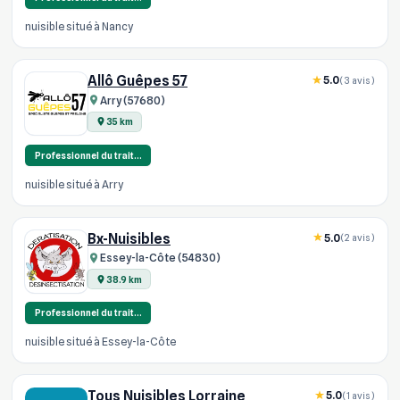
nuisible situé à Nancy
Allô Guêpes 57
5.0
(3 avis)
Arry (57680)
35 km
Professionnel du trait…
nuisible situé à Arry
Bx-Nuisibles
5.0
(2 avis)
Essey-la-Côte (54830)
38.9 km
Professionnel du trait…
nuisible situé à Essey-la-Côte
Tous Nuisibles Lorraine
5.0
(1 avis)