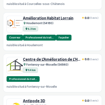
nuisible situé à Courcelles-sous-Châtenois
Amélioration Habitat Lorrain
0.0
(0 avis)
Houdemont (54180)
6.3 km
Couvreur
Professionnel du trait…
Façadier
nuisible situé à Houdemont
Centre de L'Amélioration de L'Habit
0.0
(0 avis)
Fontenoy-sur-Moselle (54840)
9.4 km
Professionnel du trait…
nuisible situé à Fontenoy-sur-Moselle
Antipode 3D
0.0
(0 avis)