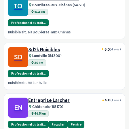
TO
Bouxières-aux-Chênes (54770)
15.3 km
Professionnel du trait…
nuisible situé à Bouxières-aux-Chênes
Sd2k Nuisibles
5.0
(4 avis)
SD
Lunéville (54300)
30 km
Professionnel du trait…
nuisible situé à Lunéville
Entreprise Larcher
5.0
(1 avis)
EN
Châtenois (88170)
46.5 km
Professionnel du trait…
Façadier
Peintre