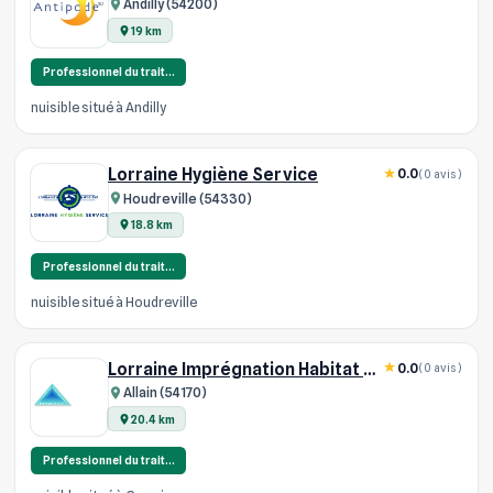
Andilly (54200)
19 km
Professionnel du trait…
nuisible situé à Andilly
Lorraine Hygiène Service
0.0
(0 avis)
Houdreville (54330)
18.8 km
Professionnel du trait…
nuisible situé à Houdreville
Lorraine Imprégnation Habitat SARL
0.0
(0 avis)
Allain (54170)
20.4 km
Professionnel du trait…