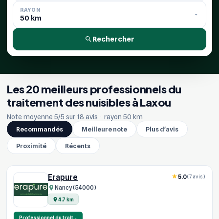
RAYON
Rechercher
Les 20 meilleurs professionnels du
traitement des nuisibles à Laxou
Note moyenne 5/5 sur 18 avis
·
rayon 50 km
Recommandés
Meilleure note
Plus d'avis
Proximité
Récents
Erapure
5.0
(7 avis)
Nancy (54000)
4.7 km
Professionnel du trait…