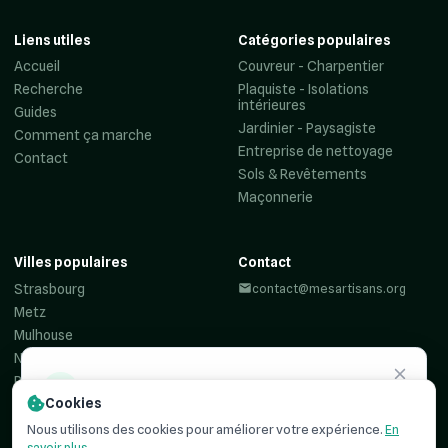
Liens utiles
Catégories populaires
Accueil
Couvreur - Charpentier
Recherche
Plaquiste - Isolations
intérieures
Guides
Jardinier - Paysagiste
Comment ça marche
Entreprise de nettoyage
Contact
Sols & Revêtements
Maçonnerie
Villes populaires
Contact
Strasbourg
contact@mesartisans.org
Metz
Mulhouse
Nancy
Reims
Besoin d'un
artisan ?
Cookies
Colmar
Haguenau
Recevez jusqu'à 3 devis comparatifs pour votre projet. C'est
Nous utilisons des cookies pour améliorer votre expérience.
En
simple, rapide et
100% gratuit
.
savoir plus