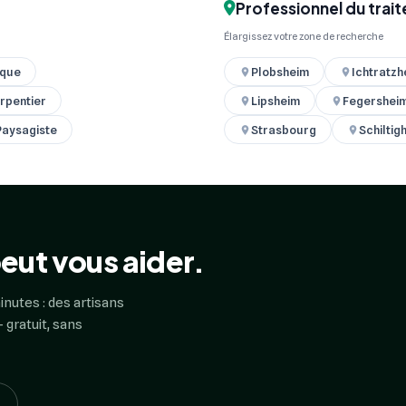
Professionnel du trait
Élargissez votre zone de recherche
ique
Plobsheim
Ichtratzh
rpentier
Lipsheim
Fegershei
 Paysagiste
Strasbourg
Schiltig
eut vous aider.
inutes : des artisans
 gratuit, sans