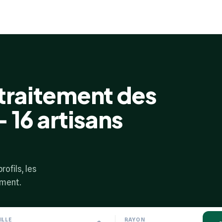
 traitement des
- 16 artisans
rofils, les
ement.
ILLE
RAYON