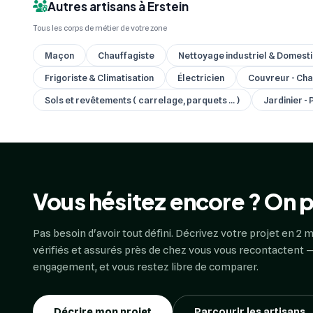
Autres artisans à Erstein
Tous les corps de métier de votre zone
Maçon
Chauffagiste
Nettoyage industriel & Domest
Frigoriste & Climatisation
Électricien
Couvreur - Cha
Sols et revêtements ( carrelage, parquets ... )
Jardinier -
Vous hésitez encore ? On p
Pas besoin d'avoir tout défini. Décrivez votre projet en 2 m
vérifiés et assurés près de chez vous vous recontactent —
engagement, et vous restez libre de comparer.
Décrire mon projet
Parcourir les artisans