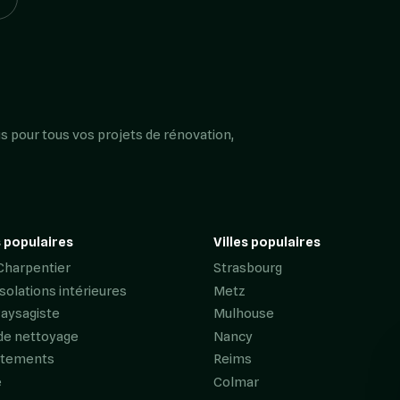
s pour tous vos projets de rénovation,
 populaires
Villes populaires
Charpentier
Strasbourg
Isolations intérieures
Metz
Paysagiste
Mulhouse
de nettoyage
Nancy
êtements
Reims
e
Colmar