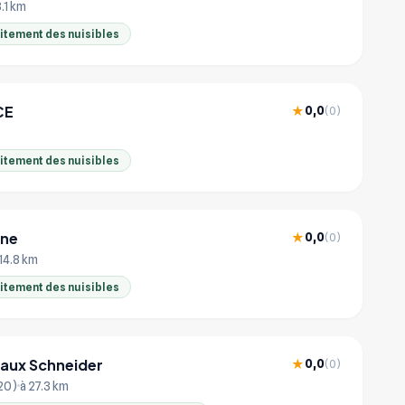
3.1 km
aitement des nuisibles
CE
0,0
★
(0)
aitement des nuisibles
rne
0,0
★
(0)
 14.8 km
aitement des nuisibles
iaux Schneider
0,0
★
(0)
20)
à 27.3 km