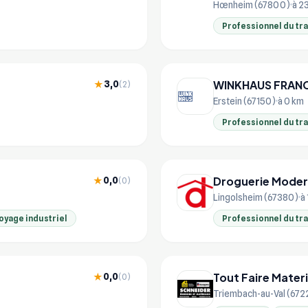
Hœnheim (67800)
à 2
Professionnel du tr
WINKHAUS FRAN
3,0
★
(2)
Erstein (67150)
à 0 km
Professionnel du tr
Droguerie Mode
0,0
★
(0)
Lingolsheim (67380)
à
oyage industriel
Professionnel du tr
Tout Faire Mater
0,0
★
(0)
Triembach-au-Val (672