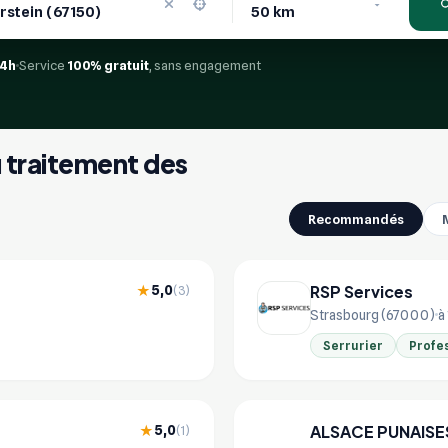
24h
Service
100% gratuit
, sans engagement
u traitement des
Recommandés
RSP Services
5,0
★
(3)
Strasbourg (67000)
à
Serrurier
Profes
ALSACE PUNAISE
5,0
★
(1)
AL