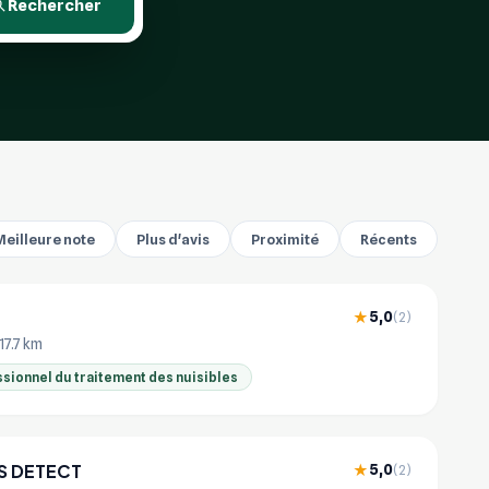
Rechercher
Meilleure note
Plus d'avis
Proximité
Récents
5,0
★
(2)
 17.7 km
sionnel du traitement des nuisibles
S DETECT
5,0
★
(2)