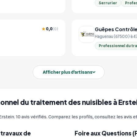
Serrurier
Profes
Guêpes Contrôl
0,0
★
(0)
Haguenau (67500)
à 4
Professionnel du tr
Afficher plus d'artisans
ionnel du traitement des nuisibles à Erste
rstein. 10 avis vérifiés. Comparez les profils, consultez les avis 
 travaux de
Foire aux Questions (