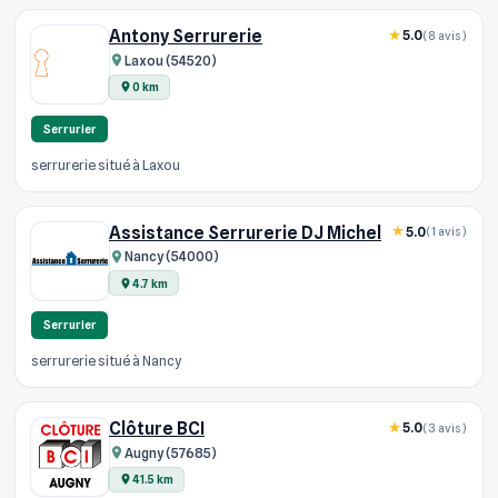
Antony Serrurerie
5.0
(8 avis)
Laxou (54520)
0 km
Serrurier
serrurerie situé à Laxou
Assistance Serrurerie DJ Michel
5.0
(1 avis)
Nancy (54000)
4.7 km
Serrurier
serrurerie situé à Nancy
Clôture BCI
5.0
(3 avis)
Augny (57685)
41.5 km