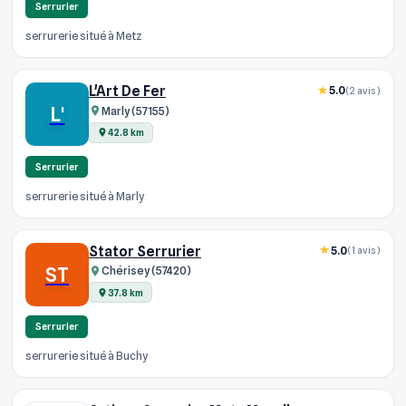
Serrurier
serrurerie situé à Metz
L'Art De Fer
5.0
(2 avis)
L'
Marly (57155)
42.8 km
Serrurier
serrurerie situé à Marly
Stator Serrurier
5.0
(1 avis)
ST
Chérisey (57420)
37.8 km
Serrurier
serrurerie situé à Buchy