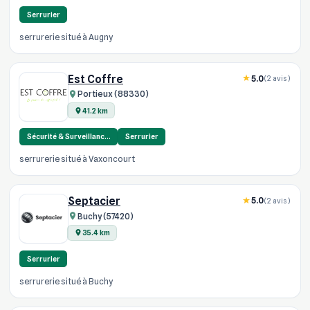
Serrurier
serrurerie situé à Augny
Est Coffre
5.0
(2 avis)
Portieux (88330)
41.2 km
Sécurité & Surveillanc…
Serrurier
serrurerie situé à Vaxoncourt
Septacier
5.0
(2 avis)
Buchy (57420)
35.4 km
Serrurier
serrurerie situé à Buchy