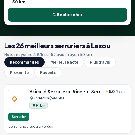
Rechercher
Les 26 meilleurs serruriers à Laxou
Note moyenne 4.8/5 sur 52 avis
·
rayon 50 km
Recommandés
Meilleure note
Plus d'avis
Proximité
Récents
Bricard Serrurerie Vincent Serrurier Confiance
5.0
(9 avis)
Liverdun (54460)
9.1 km
Serrurier
serrurerie situé à Liverdun