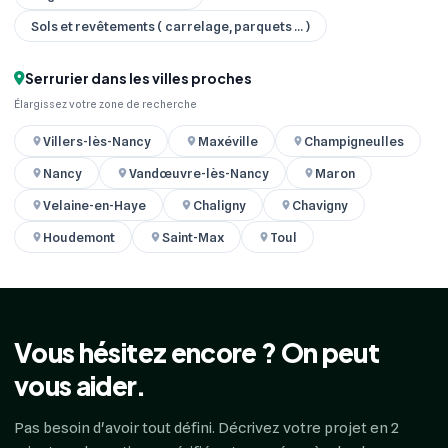
Sols et revêtements ( carrelage, parquets ... )
Serrurier dans les villes proches
Élargissez votre zone de recherche
Villers-lès-Nancy
Maxéville
Champigneulles
Nancy
Vandœuvre-lès-Nancy
Maron
Velaine-en-Haye
Chaligny
Chavigny
Houdemont
Saint-Max
Toul
Vous hésitez encore ? On peut
vous aider.
Pas besoin d'avoir tout défini. Décrivez votre projet en 2