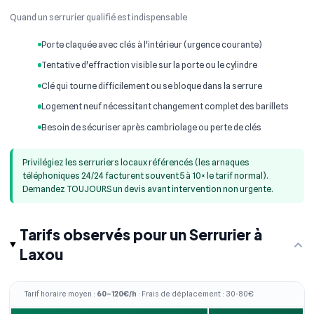
Quand un serrurier qualifié est indispensable
Porte claquée avec clés à l'intérieur (urgence courante)
Tentative d'effraction visible sur la porte ou le cylindre
Clé qui tourne difficilement ou se bloque dans la serrure
Logement neuf nécessitant changement complet des barillets
Besoin de sécuriser après cambriolage ou perte de clés
Privilégiez les serruriers locaux référencés (les arnaques
téléphoniques 24/24 facturent souvent 5 à 10× le tarif normal).
Demandez TOUJOURS un devis avant intervention non urgente.
Tarifs observés pour un Serrurier à
Laxou
Tarif horaire moyen :
60–120€/h
· Frais de déplacement : 30-80€