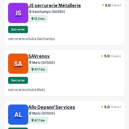
JS serrurerie Métallerie
5.0
(1 avis)
JS
Seichamps (54280)
12.2 km
Serrurier
serrurerie situé à Seichamps
SAVrenov
5.0
(3 avis)
SA
Metz (57000)
47.7 km
Serrurier
serrurerie situé à Metz
Allo Depann'Services
5.0
(3 avis)
AL
Metz (57000)
47.7 km