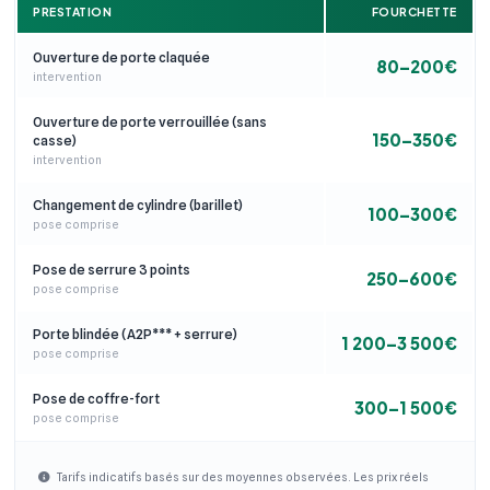
PRESTATION
FOURCHETTE
Ouverture de porte claquée
80–200€
intervention
Ouverture de porte verrouillée (sans
150–350€
casse)
intervention
Changement de cylindre (barillet)
100–300€
pose comprise
Pose de serrure 3 points
250–600€
pose comprise
Porte blindée (A2P*** + serrure)
1 200–3 500€
pose comprise
Pose de coffre-fort
300–1 500€
pose comprise
Tarifs indicatifs basés sur des moyennes observées. Les prix réels