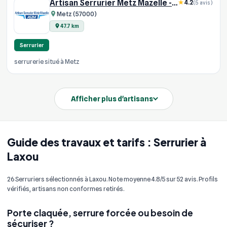
Artisan Serrurier Metz Mazelle - AS2M
4.2
(5 avis)
Metz (57000)
47.7 km
Serrurier
serrurerie situé à Metz
Afficher plus d'artisans
Guide des travaux et tarifs : Serrurier à
Laxou
26 Serruriers sélectionnés à Laxou. Note moyenne 4.8/5 sur 52 avis. Profils
vérifiés, artisans non conformes retirés.
Porte claquée, serrure forcée ou besoin de
sécuriser ?