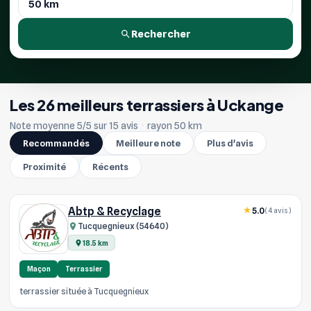
Rechercher
Les 26 meilleurs terrassiers à Uckange
Note moyenne 5/5 sur 15 avis
·
rayon 50 km
Recommandés
Meilleure note
Plus d'avis
Proximité
Récents
Abtp & Recyclage
5.0
(4 avis)
Tucquegnieux (54640)
18.5 km
Maçon
Terrassier
terrassier située à Tucquegnieux