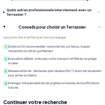
Quels autres professionnels interviennent avec un
Terrassier ?
Conseils pour choisir un Terrassier
Les points clés à vérifier avant de vous engager
Étude sol G2 recommandée : nature terrain, portance, risques
1
tassement ou retrait-gonflement
Évacuation déblais : prévoyez coûts transport et filières recyclage
2
locales
Réseaux enterrés : demandez plan réseaux (DICT) avant terrassement
3
pour éviter accidents
Drainage : indispensable terrain argileux ou humide, évite infiltrations
4
futures
Continuer votre recherche