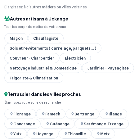
Élargissez à d'autres métiers ou villes voisines
Autres artisans à Uckange
Tous les corps de métier de votre zone
Maçon
Chauffagiste
Sols et revêtements ( carrelage, parquets ... )
Couvreur - Charpentier
Électricien
Nettoyage industriel & Domestique
Jardinier - Paysagiste
Frigoriste & Climatisation
Terrassier dans les villes proches
Élargissez votre zone de recherche
Florange
Fameck
Bertrange
Illange
Gandrange
Guénange
Serémange-Erzange
Yutz
Hayange
Thionville
Metz