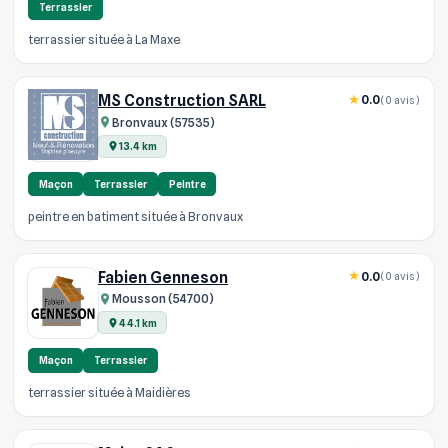
Terrassier
terrassier située à La Maxe
MS Construction SARL
0.0
(0 avis)
Bronvaux (57535)
13.4 km
Maçon
Terrassier
Peintre
peintre en batiment située à Bronvaux
Fabien Genneson
0.0
(0 avis)
Mousson (54700)
44.1 km
Maçon
Terrassier
terrassier située à Maidières