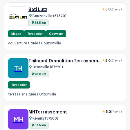
Bati Lutz
5.0
(2 avis)
Bouzonville (57320)
28.5 km
Maçon
Terrassier
Couvreur
couverture située à Bouzonville
Thilmont Démolition Terrassement
5.0
(2 avis)
TH
Ottonville (57220)
28.8 km
Terrassier
terrassier située à Ottonville
MHTerrassement
5.0
(7 avis)
MH
Rémilly (57580)
37.6 km